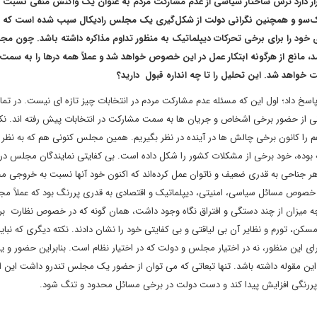
ار دارد ترس ساختار سیاسی از عدم مشارکت مردم به عنوان یک واکنش منفی نسبت ب
یک‌سو و همچنین نگرانی دولت از شکل‌گیری یک مجلس رادیکال سبب شده است که د
ی خود را برای برخی تحرکات دیپلماتیک به منظور تداوم مذاکره داشته باشد. چون م
مد، مانع از هرگونه ابتکار عمل در این خصوص خواهد شد و عملاً همه درها را به سمت 
ن پاسخ داد؛ اول این که مسئله عدم مشارکت مردم در انتخابات چیز تازه ای نیست. در تم
نگرانی از حضور برخی اشخاص و جریان ها به سمت مشارکت در انتخابات پیش رفته اند. ن
هم را کانون برخی چالش ها در آینده در نظر بگیریم. همین مجلس کنونی هم که به نظر
ای مجلس شورای اسلامی در طول ۴۰ سال گذشته بوده، خود برخی از مشکلات کشور را شکل داده است. بی کفایتی نمایندگان مجلس
 جناحی به قدری ضعیف و ناتوان عمل کرده‌اند که اکنون خود آنها نسبت به خروجی 
 خصوص مسائل سیاسی، امنیتی، دیپلماتیک و اقتصادی به قدری پررنگ بود که عملاً م
ه میزان از چند دستگی و افتراق نگاه وجود داشت، همان گونه که در خصوص نظارت بر 
مسکن، تورم و نظایر آن بی لیاقتی و بی کفایتی خود را نشان دادند. نکته دیگری که نبا
ای این منظور، نه در اختیار مجلس و دولت که در اختیار نظام است. بنابراین حضور و یا
ین مقوله داشته باشد. تنها تبعاتی که می توان از حضور یک مجلس تندرو داشت این 
ررنگی افزایش پیدا کند و دست دولت در برخی مسائل محدود و تنگ شود.