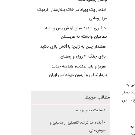
انفجار یک پهپاد در خاک بلغارستان نزدیک
مرز رومانی
درگیری شدید میان ارتش یمن و شبه
نظامیان وابسته به عربستان
هشدار چین به ژاپن: با آتش بازی نکنید
بازی جنگ ۱۲ روزه و رمضان
هرمز و باب‌المندب؛ هندسه جدید
بازدارندگی و آزمون دیپلماسی ایران
نی به
اد بستر
مطالب مرتبط
به این
ساعت صفر برجام
آینده مذاکرات، تلفیقی از بدبینی و
به
خوش‌بینی
د را