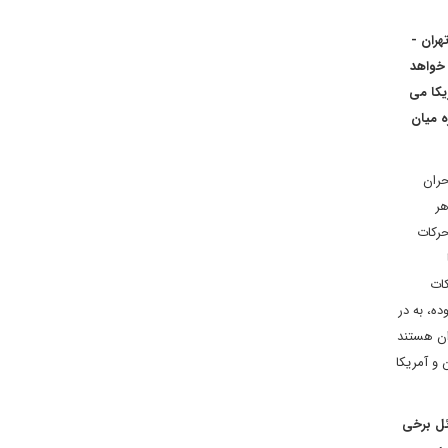
هران -
 خواهد
یکا می
ه میان
حران
هر
حرکات
کات
ه، به در
ان هستند
 و آمریکا
ئل برخی