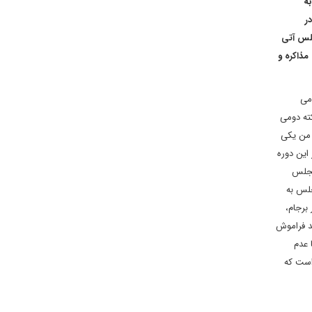
ه
ر
جلس آتی
مذاکره و
امی
کته دومی
 من یکی
 در این دوره
مجلس
جلس به
برجام،
ید فراموش
 عدم
است که