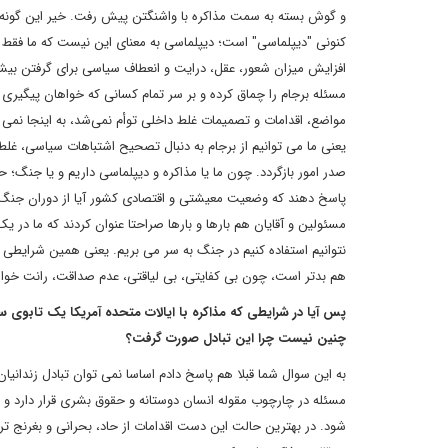
و گوش بسته به سمت مذاکره با واشنگتن پیش رفت. خیر این گونه نی
کنونی "دیپلماسی" است؛ دیپلماسی به معنای این نیست که ما فقط و 
افزایش میزان شعور، عقل، درایت و انعطاف سیاسی برای گرفتن بیشتر
مسئله برجام را چماق کرده و بر سر تمام کسانی که خواهان پیگیری
مواضع، اقدامات و تصمیمات غلط داخلی توأم نمی‌شد، به اینجا نمی
یعنی ما می توانیم از برجام به دنبال تصحیح اشتباهات سیاسی، غلط 
صدر امور بازگردد. چون ما یا مذاکره و دیپلماسی داریم و یا جنگ؛ ح
پاسخ دهند که وضعیت معیشتی و اقتصادی کشور آیا از دوران جنگ 
مسئولین و آقایان هم بارها و بارها صراحتا عنوان کردند که ما در 
نتوانیم استفاده کنیم در جنگ به سر می بریم. یعنی همین شرایط
هم بدتر است، چون بی کفایتی، بی لیاقتی، عدم صداقت، رانت خوا
پس آیا در شرایطی که مذاکره با ایالات متحده آمریکا یک تابوی
چنین نیست چرا این تبادل صورت گرفت؟
به این سوال شما قبلا هم پاسخ دادم اساسا نمی توان تبادل زندانیا
مسئله در چارچوب مقوله انسان دوستانه و حقوق بشری قرار دارد و حت
شود. در بهترین حالت این دست اقدامات از حاد، بحرانی و بغرنج 