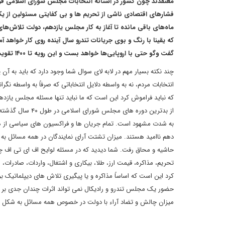
معتقدند چون کشور در آستانه انتخابات مجلس شورای اسلامی قر
فشارهای اقتصادی ناشی از تحریم ها و بی کفایتی مسئولین از 
ماه‌های باقی مانده تا آغاز به کار مجلس یازدهم، دولت تلاش‌ها
که یقینا با رنگ و بوی جریانات تندرو سال آینده روی کار خواهد آ
گفت وگو حتی با اروپایی‌ها خواهد بست و این رویه تا ۱۴۰۰ تقویت خواهد شد. این تحلیل را تا چه انداره قبول دارید؟
چند نکته بسیار مهم در لابه لای سوال شما وجود دارد که باید به آ
انتخابات مردم، نه به واسطه دلایل انتخاباتی که صرفاً به واسطه 
که نباید فراموش کرد این است که ما نباید تنها مسئله مجلس یازد
از بدترین دوره ه
به شدت مشهود است. تمام جریان ها و فراکسیون های سیاسی از هر
دهم ناامید هستند. میزان تشتت آرای نمایندگان در همه مسائل به
حاشیه و محاق رفت. شما دیدید که در مسئله لوایح اف ای تی اف چ
تحریم، مذاکره، قیمت ارز، طلا، بیکاری و اشتغال، واردات، صادرات، 
کرد این است که اساساً مذاکره و یا پیگیری تلاش های دیپلماتیک بر
حضور یک مجلس تندرو و رادیکال نمی تواند اثرات چندان جدی بر ا
میزان چالش و تضاد آراء با دولت در خصوص همه مسائل به شکل پ