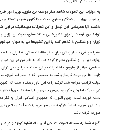
در قالب مذاکره تلقی کرد.
به موازات این تحولات شاهد سفر یوسف بن علوی، وزیر امور خارجه
ریاض و تهران - واشنگتن مطرح است و تا کنون هم توانسته برخی 
داشت. آیا همزمانی این تبادل و این تحرکات دیپلماتیک در این شرا
تواند این فرصت را برای کشورهایی مانند عمان، سوئیس، ژاپن و فر
تهران و واشنگتن را فراهم کنند یا این کشورها نیز به عنوان میانجی
اخیراً حواشی بسیار زیادی برای سفر مقامات عمانی به ایران و یا 
روابط تهران - واشنگتن مطرح کرده اند، اما به نظر من در این میا
سطحی، فراتر از چارچوب اختیارات دولتی است. بنابراین نمی توان 
ژاپنی ها می تواند کارساز باشد، به خصوص که در سفر آبه شینزو به ا
دولت ترامپ مواجه شد، توکیو را به این باور رسانده است که اکنون 
دیپلماتیک امانوئل مکرون، رئیس جمهوری فرانسه که تقریباً تلاش‌
بسته خورده است. چون اکنون، نه جمهوری اسلامی ایران به فکر مذاک
و در این شرایط اساساً هرگونه سفر سیاسی، رفت و آمد و تلاش دیپلما
صورت گرفته باشد.
اگرچه شما به مسئله اعتراضات اخیر آبان ماه اشاره کردید و در کن