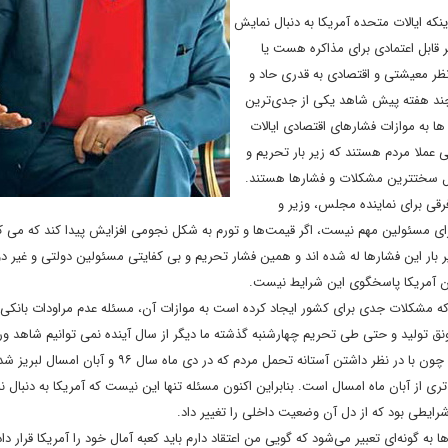
نکه ایالات متحده آمریکا به دنبال نمایش
گر قابل اعتمادی برای مذاکره هست یا
ظر معیشتی و اقتصادی به قدری حاد و
 چند هفته پیش شاهد یکی از جدی‌ترین
ا به موازات فشارهای اقتصادی ایالات
 عملا مردم هستند که زیر بار تحریم و
ل سختترین مشکلات و فشارها هستند.
فرقی برای نماینده مجلس، وزیر و
 برای مسئولین مهم نیست، اگر قیمت‌ها و تورم به شکل نجومی افزایش پیدا کند که می 
 بار این فشارها له شده اند و همین فشار تحریم و بی کفایتی مسئولین دولتی و غیر دو
دادن آمریکا پاسخگوی این شرایط نیست.
ه مشکلات جدی برای کشور ایجاد کرده است به موازات آن، مسئله عدم مراودات بانکی، 
ق تولید و حتی طی تحریم چهارشنبه گذشته ما دیگر از سال آینده نمی توانیم شاهد ورو
کشور باشیم. این وضعیت هر لحظه جامعه را به واکنش وا می دارد. چون با در نظر داشتن آستانه تحمل مردم که در دی ماه
از آبان ماه امسال است. بنابراین اکنون مسئله تنها این نیست که آمریکا به دنبال 
ل شرایطی بود که از دل آن وضعیت داخلی را تغییر داد.
 به گونه‌ای تعبیر می‌شود که گویی من اعتقاد دارم باید کعبه آمال خود را آمریکا قرار د