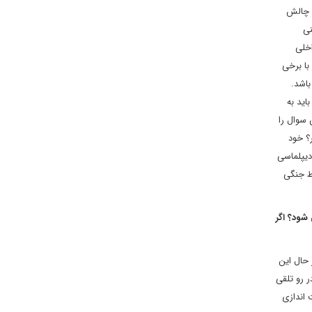
و چالش
نی
اخلی
با برخی
باشد.
اید به
 سوال را
؟ خود
دیپلماسی
ط جنگی
شود؟ اگر
 حال این
ر رو تلقی
 اندازی