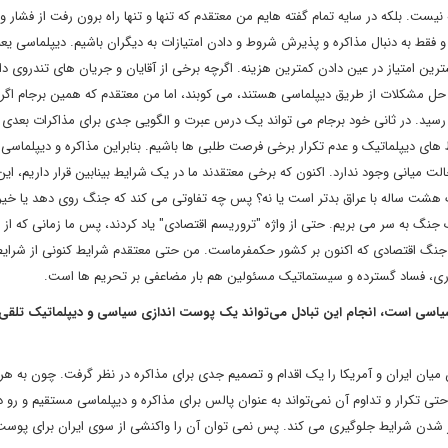
ست. بلکه در سایه تمام گفته هایم من معتقدم که تنها و تنها راه برون رفت از فشار 
فقط به دنبال مذاکره و پذیرش شروط و دادن امتیازات به دیگران باشیم. دیپلماسی یع
ین امتیاز در عین دادن کمترین هزینه. اگرچه برخی از آقایان و جریان های تندروی د
 حل مشکلات از طریق دیپلماسی هستند، می کوبند، اما من معتقدم که همین برجام اگر 
 رسید. در ثانی خود برجام می تواند یک درس عبرت و الگویی جدی برای مذاکرات بعدی 
های دیپلماتیک و عدم تکرار برخی فرصت طلبی ها باشیم. بنابراین مذاکره و دیپلماسی ب
الت میانی وجود ندارد. اکنون که برخی معتقدند ما در یک شرایط بینابین قرار داریم، این
هشت ساله با عراق بدتر است یا نه؟ پس چه تفاوتی می کند که جنگ روی دهد یا خیر
یک جنگ به سر می بریم. حتی از واژه "تروریسم اقتصادی" یاد کردند، پس ما زمانی که از 
ی جنگ اقتصادی که اکنون بر کشور حکمفرماست. من حتی معتقدم شرایط کنونی از شرای
ری، فساد گسترده و سیستماتیک مسئولین هم بار مضاعفی بر تحریم ها است.
 سیاسی است، انجام این تبادل می‌تواند یک پوست اندازی سیاسی و دیپلماتیک تلقی 
ن میان ایران و آمریکا را یک اقدام و تصمیم جدی برای مذاکره در نظر گرفت. چون به هر
ی تکرار و تداوم آن نمی‌تواند به عنوان پالس برای مذاکره و دیپلماسی مستقیم و رو د
تر شدن شرایط جلوگیری می کند. پس نمی توان آن را واکنشی از سوی ایران برای پوست