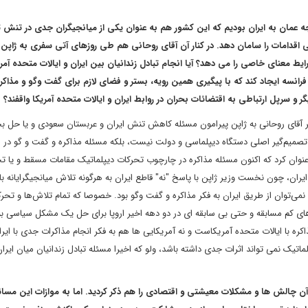
 عمان به ایران بودیم که این کشور هم به عنوان یکی از میانجیگران جدی در تنش ت
اقدامات را سامان دهد. در کنار آن آقای روحانی هم طی روزهای آتی سفری به ژاپن
یط معنای خاصی را می دهد؟ آیا انجام تبادل زندانیان بین ایران و ایالات متحده آمر
انسه ایجاد کند که با پیگیری همین رویه، بستر و فضای لازم برای گفت وگو و مذاکر
گر و سرپل ارتباطی به اقتضائات بحران در روابط ایران و ایالات متحده آمریکا واقفند؟
سفر آقای روحانی به ژاپن پیرامون مسئله کاهش تنش ایران و عربستان سعودی و یا حل ب
ن تصمیم‌گیر اصلی دستگاه دیپلماسی و دولت نیست، بلکه مسئله مذاکره و گفت و گو در 
عنوان کرد که اکنون مسئله مذاکره در چارچوب تحرکات دیپلماتیک مقامات مسقط و یا ت
یران، چون نخست وزیر ژاپن با پاسخ "نه" قاطع ایران به هرگونه تلاش میانجیگرایانه با
نمی‌توان از طریق ایران به فکر مذاکره و گفت وگو بود. خصوصا که تمام تلاش‌ها و تحر
های کم مسابقه و حتی بی سابقه ای در دو دهه اخیر اروپا برای حل یک مشکل سیاسی بود
ره با ایالات متحده آمریکاست و نه آمریکایی ها هم به فکر انجام مذاکرات جدی با ایر
تیک نمی تواند اثرات جدی داشته باشد، ولو که اخیرا مسئله تبادل زندانیان میان ایران
ار آن چالش ها و مشکلات معیشتی و اقتصادی را هم ذکر کردید. اما به موازات این مسا