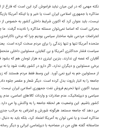
نکته مهمی که در این میان نباید فراموش کرد این است که فارغ از ای
مذاکره با جمهوری اسلامی ایران است یا خیر و یا اینکه آمریکا بازی
نیست، باید عنوان کرد که اکنون شرایط داخلی کشور به خصوص از ن
بحرانی است که اساسا نمی‌توان مسئله مذاکره را نادیده گرفت. ما
اعتراضات مردمی علیه ساختار سیاسی بودیم چرا که برخی ناکارامدی ه
متحده آمریکا تنها و تنها زندگی را برای مردم سخت کرده است. یعنی
سیاست فشار حداکثری آمریکا و بی کفایتی مسئولین داخلی متحم
آقایان که غصه ای ندارند، بنزین لیتری ده هزار تومان هم که بشود 
برخی مسئولین و دیگران ندارد، اگر دارو در کشور یافت شود یا نه
از مسئولین خم به ابرو نمی آورد. این وسط فقط مردم هستند که زیر
جامعه را به انبار باروت بدل کرده است. دیگر شعار و مقصر جلوه 
ببینید اکنون تنها تحریم فروش نفت جمهوری اسلامی ایران نیست ک
سیاسی و دیپلماتیک، عدم صادرات و واردات کالاهای اساسی، عدم رون
می دهد که جامعه مستعد هرگونه شورش و اعتراض به مراتب جدی‌تری 
مذاکره است و یا نمی توان به آمریکا اعتماد کرد، بلکه باید به دنبا
متاسفانه گفته های من در مصاحبه با دیپلماسی ایرانی و دیگر رسانه‌ها