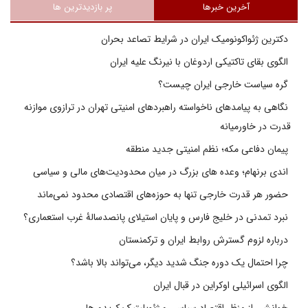
آخرین خبرها
پر بازدیدترین ها
دکترین ژئواکونومیک ایران در شرایط تصاعد بحران
الگوی بقای تاکتیکی اردوغان با نیرنگ علیه ایران
گره سیاست خارجی ایران چیست؟
نگاهی به پیامدهای ناخواسته راهبردهای امنیتی تهران در ترازوی موازنه
قدرت در خاورمیانه
پیمان دفاعی مکه؛ نظم امنیتی جدید منطقه
اندی برنهام؛ وعده های بزرگ در میان محدودیت‌های مالی و سیاسی
حضور هر قدرت خارجی تنها به حوزه‌های اقتصادی محدود نمی‌ماند
نبرد تمدنی در خلیج فارس و پایان استیلای پانصدسالۀ غرب استعماری؟
درباره لزوم گسترش روابط ایران و ترکمنستان
چرا احتمال یک دوره جنگ شدید دیگر، می‌تواند بالا باشد؟
الگوی اسرائیلی اوکراین در قبال ایران