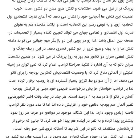
زمان روی کار‌ آمدن دونالد ترامپ به نظر می آید که با گذشت زمان چیزی که
پررنگ تر از قبل می شود، اختلافات و تنش های میان دو کشور است. خوب
اهمیت این تنش ها آنجایی خود را نشان می دهد که آلمان قدرت اقتصادی اول
اتحادیه اروپا و به نوعی رهبر این اتحادیه است و ایالات متحده هم به عنوان
قدرت اول اقتصادی و نظامی جهان می تواند تعیین کننده بسیار از تصمیمات در
صحنه بین الملل باشد. لذا رو در رویی این دو بازیگر مهم جهانی می تواند دامنه
تنش ها را به پهنه وسیع تری از دو کشور تسری دهد. در این رابطه جنگ و
تنش لفظی سران دو کشور هم روز به روز پررنگ تر می شود. در همین نشست
سران ناتو که به آن اشاره داشتید صراحتا ترامپ اعلام کرد که نمی توان در زمینه
امنیتی از آلمانی دفاع کرد که با وضعیت اقتصادیش کمترین بودجه را برای ناتو
می دهد، اما از آن سو روابط انرژی بسیار گسترده ای با روسیه برقرار کرده است.
لذا باز ترامپ خواستار افزایش درخواست قدیمی خود مبنی بر افزایش بودجه
آلمان در ناتو از 2 درصد به 4 درصد است. هر چند در چند وقت اخیر کشورهایی
نظیر آلمان هم بودجه دفاعی خود را افزایش داده اند اما تا عدد مورد نظر ترامپ
فاصله زیادی وجود دارد. لذا این شکاف موجود در مواضع دو طرف هر روز نمود
بیشتری پیدا کرده و به نظر در آینده هم پیدا خواهد کرد. تا جایی که برخی از
کارشناسان معتقدند که ناتو در این شرایط تا آستانه فروپاشی جلو رفته است.
اکنون این تنش ها در حوزه جنگ تجاری هم وجود دارد. آسیب های دو کشور در