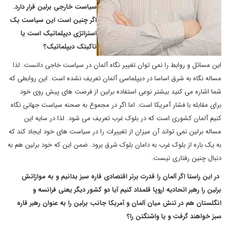
سیاست خارجی برلین قرار دارد.
اگر چنین است این سیاست یک
استراتژی دیپلماتیک است یا
تاکیتک دیپلماتیک؟
این مسائل و روابط را نمی توان تغییر نگاه آلمان در سیاست خاجی دانست. لذا
مساله نگاه به شرق اساسا در دیپلماسی آلمان تعریف نشده است. این روابطی که
شما اشاره می کنید بیشتر نوعی استفاده برلین از فرصت های پیش روی خود
برای مقابله با فشار آمریکا است. اما اگر در مجموع به صحنه سیاست جهانی نگاه
کنیم آلمان کشوری است که در بلوک غرب تعریف می شود. لذا در سایه این
مساله برلین نمی تواند آن میزان از تغییرات را در سیاست های خود ایجاد کند که
به یک باره از بلوک غرب به دامان بلوک شرق برود. ضمن این که خود برلین هم به
دنبال چنین رفتاری نیست.
در این راستا اگر آلمان را قدرت برتر اقتصادی قاره سبز بدانیم و به موازاتش
برلین را رهبر اتحادیه اروپا قلمداد کنیم آیا دو کشور دیگر یعنی فرانسه و
انگلستان هم در تنش میان آلمان و آمریکا جانب برلین را به عنوان رهبر قاره
سبز خواهند گرفت و یا واشنگتن را؟