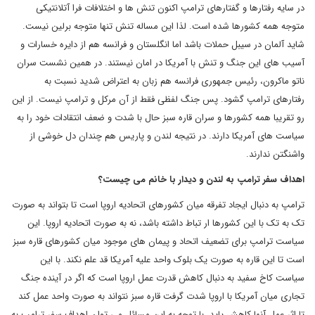
در سایه رفتارها و گفتارهای ترامپ اکنون تنش ها و اختلافات فرا آتلانتیکی
متوجه همه کشورها شده است. لذا این مساله تنش تنها متوجه برلین نیست.
شاید آلمان در سیبل حملات باشد اما انگلستان و فرانسه هم از دایره خسارات و
آسیب های این جنگ و تنش با آمریکا در امان نیستند. در همین نشست سران
ناتو ماکرون، رئیس جمهوری فرانسه هم زبان به اعتراض شدید نسبت به
رفتارهای ترامپ گشود. پس جنگ لفظی فقط از آن مرکل و ترامپ نیست. از این
رو تقریبا همه کشورها و سران قاره سبز حال با شدت و ضعف انتقادات خود را به
سیاست های آمریکا دارند. در نتیجه لندن و پاریس هم چندان دل خوشی از
واشنگتن ندارند.
اهداف سفر ترامپ به لندن و دیدار با خانم می چیست؟
ترامپ به دنبال ایجاد تفرقه میان کشورهای اتحادیه اروپا است تا بتواند به صورت
تک به تک با این کشورها ار تباط داشته باشد، نه به صورت اتحادیه اروپا. این
سیاست ترامپ برای تضعیف اتحاد و پیمان های موجود میان کشورهای قاره سبز
است تا این قاره به صورت یک بلوک واحد علیه آمریکا قد علم نکند. با این
سیاست کاخ سفید به دنبال کاهش قدرت عمل اروپا است که اگر در آینده جنگ
تجاری میان آمریکا با اروپا شدت گرفت قاره سبز نتواند به صورت واحد عمل کند
تا اثر عمل آنها کاهش یاید. با توجه به این مسائل می توان اهداف سفر ترامپ به