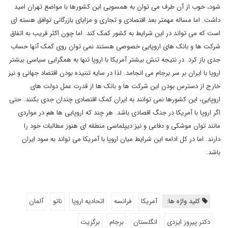
شود، خوب از آن طرف می توان به همسویی این کشورها با مواضع تهران امید
داشت. اما مساله مهمتر بعد اقتصادی و تجاری و مزایای بازرگانی توافق هسته ای
است که می تواند در این شرایط به کشور کمک کند. اما چون اکثر قریب به اتفاق
شرکت ها و بانک های اروپایی خصوصی هستند نمی توان روی کمک آنها حساب
جدی باز کرد. در نتیجه تنش بیشتر آمریکا با اروپا تنها به همگرایی سیاسی بیشتر
اروپا با ایران بر سر برجام می انجامد. لذا در سایه تننیده بودن اقتصاد جهانی و نیز
خارج از دسترس بودن این شرکت ها و بانک ها از قدرت عمل دولت های
اروپایی، این کشورها نمی توانند به ایران کمک اقتصادی چندان جدی بکنند. حتی
اگر اروپا با آمریکا در جنگ اقصادی باشد. هر چند که اروپایی ها هم در مواردی
مانند توان موشکی و دفاعی و نیز دیپلماسی منطقه ای هنوز مطالبات خود را
دارند. اما در کل ادامه این شرایط میان اروپا با آمریکا می تواند به سود ایران
باشد.
کلید واژه ها:
آمریکا
فرانسه
اتحادیه اروپا
ناتو
آلمان
دکتر پیروز ایزدی
انگلستان
برجام
برگزیت