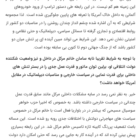
این زمینه هم کم نیست. در این رابطه طی دستور ترامپ از ورود خودروهای
آلمانی به داخل خاک آمریکا با تعرفه های پایین جلوگیری شده است. لذا مجموعه
شرایطی که به آن اشاره شده چشم انداز چندان روشنی را در مناسبات دو کشور از
روابط اقتصادی و تجاری گرفته تا مسائل سیاسی، دیپلماتیک و حتی نظامی و
امنیتی نشان نمی دهد. این شرایط می تواند مبین آینده ای پر تنش میان دو
کشور باشد که از جنگ جهانی دوم تا کنون بی سابقه بوده است.
با توجه به شرایط تقریبا نابه سامان خانم مرکل در داخل و نیز وضعیت شکننده
دولت ائتلافی او، برلین توان مانور و قدرت عمل جدی را در بستر تنش های
داخلی برای قدرت نمایی در سیاست خارجی و مناسبات دیپلماتیک در مقابل
آمریکا خواهد داشت؟
خیر. به نظر نمی رسد در سایه مشکلات داخلی مرکل مانند سابق قدرت عمل
چندانی در سیاست خارجی داشته باشد. به خصوص که اخیرا حزب خواهر
سوسیال مسیحی که بیشتر در در باواریا فعال است با خانم مرکل در خصوص
سیاست های مهاجرتی دولتش با اختلافات جدی روبه رو شده است. این مساله
باعث تضعیف پررنگ کابینه تازه تاسیس خانم مرکل شد. در این رابطه بسیاری
پیش بینی کرده اند که در آینده کار به جایی می رسد که حتی امکان دارد دولت