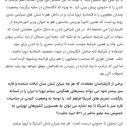
لندن را تا حدودی پیش بینی کرد. به ویژه که انگلستان در سایه برگزیت وضعیت
چندان مطلوبی را با اتحادیه اروپا ندارد و در داخل هم با تنش های سیاسی جدی
روبه رو است که همین اخیرا بوریس جانسون هم به عنوان وزیر امورخارجه از
کابینه ترزا می استعفا داد. در این شراطی لندن به دنبال حامی مطمئنی است که
بتواند در این شرایط حساس به او تکیه کند. یقینا این مسائل از دید ترامپ پنهان
نمی ماند و همین شرایط موجب شده تا ترامپ سفری را به لندن برای سوء
استفاده از شرایط نابه سامان انگلستان در جهت تضعیف اتحادیه اروپا داشته
باشد. همان طوری که سیاست مشابهی را هم برای فرانسه پیشنهاد کرده است.
اما این که ترامپ تا چه اندازه در رسیدن به اهدافش موفق خواهد بود باید منتظر
تحولات آتی بود.
برخی از کارشناسان معتقدند که هر چه میزان تنش میان ایالات متحده و قاره
سبز بیشتر شود می تواند بسترهای همگرایی بیشتر اروپا با ایران را در آستانه
بازگشت تحریم های آمریکا فراهم کند. با توجه به وضعیت کنونی در مناسبات
قاره سبز با آمریکا تا چه اندازه می توان به همسویی کشورهای اروپایی به
خصوص سه عضو حاضر در 1+4 امید داشت؟
این تحلیل تا حدودی درست است. هر چه میزان تنش آمریکا با اروپا بیشتر