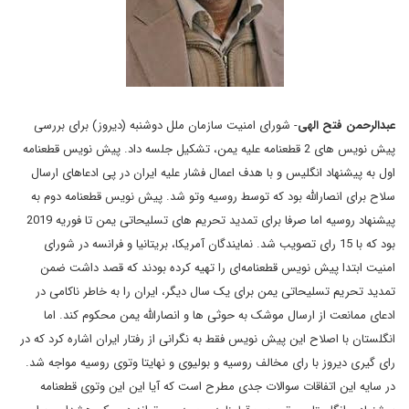
عبدالرحمن فتح الهی
- شورای امنیت سازمان ملل دوشنبه (دیروز) برای بررسی
پیش نویس های 2 قطعنامه علیه یمن، تشکیل جلسه داد
.
پیش نویس قطعنامه
اول به پیشنهاد انگلیس و با هدف اعمال فشار علیه ایران در پی ادعاهای ارسال
سلاح برای انصارالله بود که توسط روسیه وتو شد
.
پیش نویس قطعنامه دوم به
پیشنهاد روسیه اما صرفا برای تمدید تحریم های تسلیحاتی یمن تا فوریه 2019
بود که با 15 رای تصویب شد
.
نمایندگان آمریکا، بریتانیا و فرانسه در شورای
امنیت ابتدا پیش نویس قطعنامه
ای را تهیه کرده بودند که قصد داشت ضمن
تمدید تحریم تسلیحاتی یمن برای یک سال دیگر، ایران را به خاطر ناکامی در
ادعای ممانعت از ارسال موشک به حوثی ها و انصارالله یمن محکوم کند. اما
انگلستان با اصلاح این پیش نویس فقط به نگرانی از رفتار ایران اشاره کرد که در
رای گیری دیروز با رای مخالف روسیه و بولیوی و نهایتا وتوی روسیه مواجه شد.
در سایه این اتفاقات سوالات جدی مطرح است که آیا این این وتوی قطعنامه