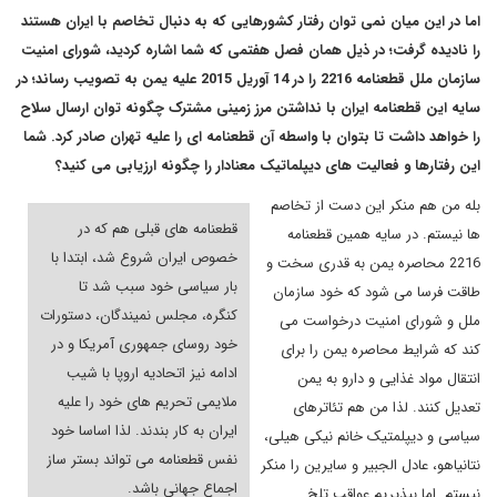
اما در این میان نمی توان رفتار کشورهایی که به دنبال تخاصم با ایران هستند
را نادیده گرفت؛ در ذیل همان فصل هفتمی که شما اشاره کردید، شورای امنیت
سازمان ملل قطعنامه 2216 را در 14 آوریل 2015 علیه یمن به تصویب رساند؛ در
سایه این قطعنامه ایران با نداشتن مرز زمینی مشترک چگونه توان ارسال سلاح
را خواهد داشت تا بتوان با واسطه آن قطعنامه ای را علیه تهران صادر کرد. شما
این رفتارها و فعالیت های دیپلماتیک معنادار را چگونه ارزیابی می کنید؟
بله من هم منکر این دست از تخاصم
قطعنامه های قبلی هم که در
ها نیستم. در سایه همین قطعنامه
خصوص ایران شروع شد، ابتدا با
2216 محاصره یمن به قدری سخت و
بار سیاسی خود سبب شد تا
طاقت فرسا می شود که خود سازمان
کنگره، مجلس نمیندگان، دستورات
ملل و شورای امنیت درخواست می
خود روسای جمهوری آمریکا و در
کند که شرایط محاصره یمن را برای
ادامه نیز اتحادیه اروپا با شیب
انتقال مواد غذایی و دارو به یمن
ملایمی تحریم های خود را علیه
تعدیل کنند. لذا من هم تئاترهای
ایران به کار بندند. لذا اساسا خود
سیاسی و دیپلمتیک خانم نیکی هیلی،
نفس قطعنامه می تواند بستر ساز
نتانیاهو، عادل الجبیر و سایرین را منکر
اجماع جهانی باشد.
نیستم. اما بپذیریم عواقب تلخ