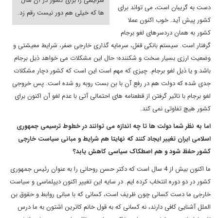
شرایطی را برای کشور در آن سال
دست به گریبان است، می تواند برای
ها که خیلی هم دور نیست رقم زد.
کشور پیش آید. خوب اکنون عملا
کشور به همان دردسرهای لغو برجام
گرفتار است. سیستم بانکی قفل، سرمایه گذاری خارجی صفر، شرایط معیشتی و
وضعیت ارزی بسیار سخت و شکننده؛ حال این مشکلات می خواهد ذیل برجام
باشد و یا ذیل لغو برجام. چیزی که مهم است این است که کشور دچار مشکلات
جدی شده که دولت هم در رفع آن با بن بست روبه رو شده است. پس خروجی
لغو برجام با تاثیر گرفتن از قطعنامه های احتمالی آتی با عدم لغو آن اکنون برای
کشور هیچ تفاوتی نمی کند.
اما به نظر شما دولت ها تا چه اندازه می توانند در خطوط ترسیمی جمهوری
اسلامی ایران تغییر ایجاد کنند که نهایتا هم شرایط و مبانی سیاست خارجی
کشور حفظ شود و هم اصطکاک سیاسی کاهش یابد؟
ما اکنون بیش از 4 سال است که دکتر حسن روحانی را به عنوان رئیس جمهوری
کشور در دو دوره انتخاب کرده ایم. در سایه این تغییر اکنون دیپلماسی و سیاست
خارجی ما دست کسانی چون ظریف است، کسانی که با مبانی روابط و حقوق بن
الملل آشنایی کافی دارند، نه کسانی که به قول خانم کاترین اشتون به ما درس