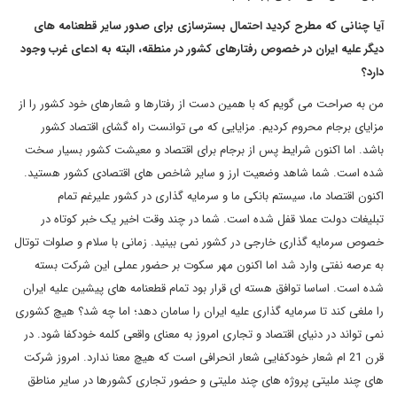
آیا چنانی که مطرح کردید احتمال بسترسازی برای صدور سایر قطعنامه های
دیگر علیه ایران در خصوص رفتارهای کشور در منطقه، البته به ادعای غرب وجود
دارد؟
من به صراحت می گویم که با همین دست از رفتارها و شعارهای خود کشور را از
مزایای برجام محروم کردیم. مزایایی که می توانست راه گشای اقتصاد کشور
باشد. اما اکنون شرایط پس از برجام برای اقتصاد و معیشت کشور بسیار سخت
شده است. شما شاهد وضعیت ارز و سایر شاخص های اقتصادی کشور هستید.
اکنون اقتصاد ما، سیستم بانکی ما و سرمایه گذاری در کشور علیرغم تمام
تبلیغات دولت عملا قفل شده است. شما در چند وقت اخیر یک خبر کوتاه در
خصوص سرمایه گذاری خارجی در کشور نمی بینید. زمانی با سلام و صلوات توتال
به عرصه نفتی وارد شد اما اکنون مهر سکوت بر حضور عملی این شرکت بسته
شده است. اساسا توافق هسته ای قرار بود تمام قطعنامه های پیشین علیه ایران
را ملغی کند تا سرمایه گذاری علیه ایران را سامان دهد؛ اما چه شد؟ هیچ کشوری
نمی تواند در دنیای اقتصاد و تجاری امروز به معنای واقعی کلمه خودکفا شود. در
قرن 21 ام شعار خودکفایی شعار انحرافی است که هیچ معنا ندارد. امروز شرکت
های چند ملیتی پروژه های چند ملیتی و حضور تجاری کشورها در سایر مناطق