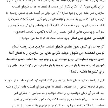
پیشنهادی انگلستان و تصویب قطعنامه روسیه می تواند در حکم هشداری برای
ایران تلقی شود؟ آیا آمکان تکرار این دست از قطعنامه ها در شورای امنیت
سازمان ملل علیه ایران وجود ندارد؟ آیا می توان در آینده هم بر نقش روسیه با
توجه به این که چین به همراهی قزاقستان در رای گیری شب گذشته نسبت به
قطعنامه علیه ایران رای ممتنع دادند، تکیه کرد؟
دیپلماسی ایرانی
پاسخ یه این
سوالات و پرسش هایی از این دست را در گفت وگویی با
نعمت احمدی،
کارشناس حقوق بین الملل
جویا شده است که در ادامه می خوانید:
اگر چه در رای گیری دیروز اعضای شورای امنیت سازمان ملل، روسیه پیش
نویس قطعنامه این شورا را درباره نگرانی های این سازمان از به ادعای آنها
نقض تحریم تسلیحاتی یمن توسط ایران را وتو کرد
.
اما اساسا صدور قطعنامه
شورای امنیت، چه با بار سیاسی و چه با بار حقوقی، می تواند چه عواقبی را
برای کشورها داشته باشد؟
قبل از پاسخ به این سوال شما باید به این نکته اشاره کرد که در دولت های نهم و
دهم ما تجربه تلخی را در خصوص قطعنامه های شورای امنیت علیه ایران داشته
ایم. اما در آن زمان دولتمردان بر ابعاد، عواقب و بار سیاسی – حقوقی این
قطعنامه ها علیرغم هشدارهای جامعه آکادمیک کشور آگاه نبودند و یا نمی
خواستند که آگاه باشند. در این راستا رئیس جمهوری وقت هم بر بال خیال،