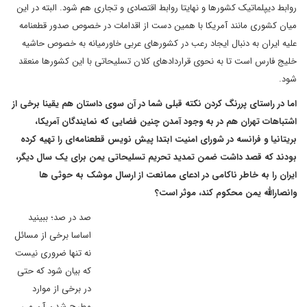
روابط دیپلماتیک کشورها و نهایتا روابط اقتصادی و تجاری هم شود. البته در این
میان کشوری مانند آمریکا با همین دست از اقدامات در خصوص صدور قطعنامه
علیه ایران به دنبال ایجاد رعب در کشورهای عربی خاورمیانه به خصوص حاشیه
خلیج فارس است تا به نحوی قراردادهای کلان تسلیحاتی با این کشورها منعقد
شود.
اما در راستای پررنگ کردن نکته قبلی شما در آن سوی داستان هم یقینا برخی از
اشتباهات تهران هم در به وجود آمدن چنین فضایی که
نمایندگان آمریکا،
بریتانیا و فرانسه در شورای امنیت ابتدا پیش نویس قطعنامه
ای را تهیه کرده
بودند که قصد داشت ضمن تمدید تحریم تسلیحاتی یمن برای یک سال دیگر،
ایران را به خاطر ناکامی در ادعای ممانعت از ارسال موشک به حوثی ها
وانصارالله یمن محکوم کند، موثر است؟
صد در صد؛ ببینید
اساسا برخی از مسائل
نه تنها ضروری نیست
که بیان شود که حتی
در برخی از موارد
مطرح شدن آن می