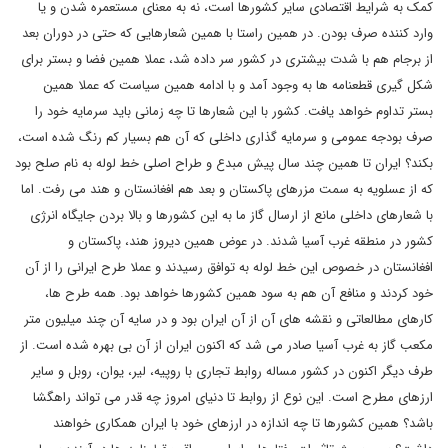
کمک به شرایط اقتصادی سایر کشورها است، نه به معنای مستعمره شدن و یا
وارد کننده صرف بودن. در همین راستا با همین شعارهایی که حتی در دوران بعد
از برجام هم با شدت بیشتری در کشور سر داده شد، عملا همین فضا و بستر برای
شکل گیری قطعنامه ها به وجود آمد و با ادامه همین سیاست که عملا همین
بستر تداوم خواهد یافت. کشور با این شعارها تا چه زمانی باید سرمایه خود را
صرف بودجه عمومی و سرمایه گذاری داخلی که آن هم بسیار کم رنگ شده است،
بکند؟ ایران تا همین چند سال پیش مبدع و طراح اصلی خط لوله به نام صلح بود
که از عسلویه به سمت مزرهای پاکستان و بعد هم افغانستان و هند می رفت. اما
با شعارهای داخلی مانع از ارسال گاز ما به این کشورها و بالا بردن جایگاه انرژی
کشور در منطقه غرب آسیا شدند. در عوض همین دیروز هند، پاکستان و
افغانستان در خصوص این خط لوله به توافق رسیدند و عملا طرح ایرانی را از آن
خود کردند و منافع آن هم به سود همین کشورها خواهد بود. همه طرح ها،
کارهای مطالعاتی و نقشه های آن از آن ایران بود و در سایه آن چند میلیون متر
مکعب گاز به غرب آسیا صادر می شد که اکنون ایران از آن بی بهره شده است. از
طرف دیگر اکنون در کشور مساله روابط تجاری با روپیه، لیر، یوان، روبل و سایر
ارزهای مطرح است. این نوع از روابط تا دنیای امروز چه قدر می تواند راهگشا
باشد؟ همین کشورها تا چه اندازه در ارزهای خود با ایران همکاری خواهند