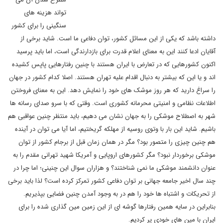
تواند هزینه های
سنگینی را برای کشور
داشته باشد که یکی از این مسائل کشور، توان دفاعی ما است. شاید برخی از
آقایان ادعا کنند این به معنای اعلام قدرت برای بازدارندگی است، اما باید پرسید
اکنون کشورهایی که در تعارض با ایران هستند با چنین رفتارهایی پاپس کشیده
اند و یا این که بیشتر به دنبال اقدام علیه تهران هستند. اصلا کدام کشور در جهان
را سراغ دارید که هر روز موشک های خود را نمایش دهد. این به معنای فروختن
اطلاعات نظامی و امنیتی محرمانه کشوری است. وقتی که با سرو صدای رسانه ها
شهر به اصطلاح موشکی را به جهان نشان می دهیم، باید منتظر چنین عواقبی هم
باشیم. شاید این بار با وتوی روسیه از مهلکه گریختیم، اما آیا می توان در آینده
هم چنین چیزی را متصور بود؟ مگر در همان زمان قبل از برجام کشور از توان
موشکی برخوردار نبود؟ مگر کشورهای اروپایی و آمریکا شهید تهرانی مقدم را به
عنوان دانشمند موشکی ما نمی شناختند؟ و هزاران سوال این چنینی؛ اما چرا در
چند سال اخیر جامعه جهانی بر توان دفاعی کشور تمرکز کرده است؟ لذا باید برخی
از تحریکات و اشتباه ها خود را هم در به وجود آمدن چنین فضایی بپذیریم.
بنابراین در سایه همین رفتارها گوشه ای از این زمین مین گذاری شده را برای
ایران با مین های خودی پر کردیم.