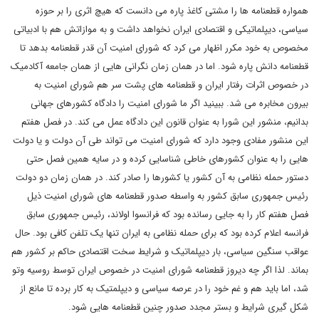
همواره قطعنامه ها را مشتی کاغذ پاره می دانست که هیچ اثری را بر حوزه
سیاسی، دیپلماتیکی و اقتصادی ایران نخواهد داشت و به موازاتش هم با ادبیاتی
مخصوص به خود مکرر اظهار می کرد که شورای امنیت آن قدر قطعنامه بدهد تا
قطعنامه دانش پاره شود. اما در همان زمان نگرانی هایی از همان جامعه آکادمیک
در خصوص اثرات رفتار ایران و قطعنامه های پشت سر هم شورای امنیت به
بیرون مخابره می شد. ببینید اگر ما شورای امنیت را دادگاه کشورهای جهانی
بدانیم، منشور این شورا به عنوان قانون این دادگاه عمل می کند. در فصل هفتم
این منشور مفادی وجود دارد که شورای امنیت می تواند طی آن دولت و یا دولت
هایی را به عنوان کشورهای خاطی شناسایی کرده و در سایه همین فصل حتی
دستور حمله نظامی به آن کشور یا کشورها را صادر کند. در همان زمان دو دولت
رئیس جمهوری سابق کشور به واسطه صدور قطعنامه های شورای امنیت ذیل
فصل هفتم کار را به جایی رسانده بود که فرانسوا اولاند، رئیس جمهوری سابق
فرانسه اعلام کرده بود که برای حمله نظامی به ایران تنها یک تلفن کافی بود. حال
عواقب سنگین سیاسی، بار دیپلماتیک و شرایط سخت اقتصادی حاکم بر کشور هم
بماند. لذا اگر چه دیروز قطعنامه شورای امنیت در خصوص ایران توسط روسیه وتو
شد، اما باید هم و غم خود را در عرصه سیاسی و دیپلمتیک به کار برده تا مانع از
شکل گیری شرایط و بستر مجدد صدور چنین قطعنامه هایی شود.