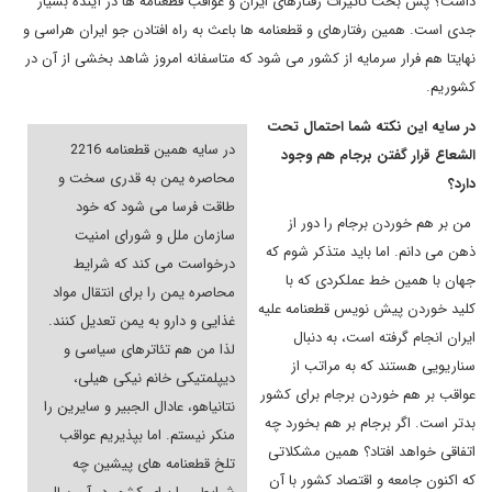
داشت؟ پس بحث تاثیرات رفتارهای ایران و عواقب قطعنامه ها در آینده بسیار
جدی است. همین رفتارهای و قطعنامه ها باعث به راه افتادن جو ایران هراسی و
نهایتا هم فرار سرمایه از کشور می شود که متاسفانه امروز شاهد بخشی از آن در
کشوریم.
در سایه این نکته شما احتمال تحت
در سایه همین قطعنامه 2216
الشعاع قرار گفتن برجام هم وجود
محاصره یمن به قدری سخت و
دارد؟
طاقت فرسا می شود که خود
من بر هم خوردن برجام را دور از
سازمان ملل و شورای امنیت
ذهن می دانم. اما باید متذکر شوم که
درخواست می کند که شرایط
جهان با همین خط عملکردی که با
محاصره یمن را برای انتقال مواد
کلید خوردن پیش نویس قطعنامه علیه
غذایی و دارو به یمن تعدیل کنند.
ایران انجام گرفته است، به دنبال
لذا من هم تئاترهای سیاسی و
سناریویی هستند که به مراتب از
دیپلمتیکی خانم نیکی هیلی،
عواقب بر هم خوردن برجام برای کشور
نتانیاهو، عادال الجبیر و سایرین را
بدتر است. اگر برجام بر هم بخورد چه
منکر نیستم. اما بپذیریم عواقب
اتفاقی خواهد افتاد؟ همین مشکلاتی
تلخ قطعنامه های پیشین چه
که اکنون جامعه و اقتصاد کشور با آن