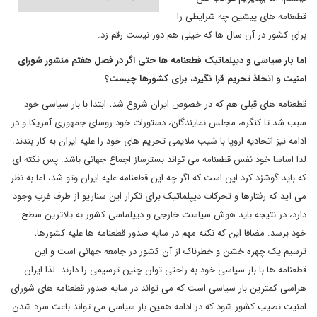
قطعنامه های پیشین چه شرایطی را
برای کشور در آن سال ها که خیلی هم دور نیست رقم زد.
اما بار سیاسی و دیپلماتیک قطعنامه ها حتی اگر در فصل هفتم منشور شورای
امنیت و اتخاذ تحریم قرا نگیرد، برای کشورها چیست؟
قطعنامه های قبلی هم که در خصوص ایران شروع شد، ابتدا با بار سیاسی خود
سبب شد تا کنگره، مجلس نمایندگان، دستورات خود روسای جمهوری آمریکا و در
ادامه نیز اتحادیه اروپا با شیب ملایمی تحریم های خود را علیه ایران به کار بندند.
لذا اساسا خود نفس قطعنامه می تواند بسترساز اجماع جهانی باشد. پس نکته ای
که باید گوشزد کرد این است که اگر چه این قطعنامه علیه ایران وتو شد، اما به نظر
می آید که رفتارها و تحرکات دیپلماتیک برای تکرار این سناریو از طرف غرب وجود
دارد، در نتیجه باید هوش سیاست خارجی و دیپلماسی کشور به بالاترین سطح
خود برسد. مضافا این که نکته مهم در سایه صدور قطعنامه ها علیه کشورها،
ترسیم یک چهره خشن و خطرناک از آن کشور در جامعه جهانی است و این
قطعنامه ها با بار سیاسی خود به راحتی توان چنین ترسیمی را دارند. لذا ایران
هراسی کمترین بار سیاسی است که می تواند در سایه صدور قطعنامه های شورای
امنیت نصیب کشور شود که در ادامه همین بار سیاسی می تواند باعث سرد شدن