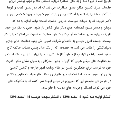
تاریخ اسلام می دادند و به جای مذاکره درباره مسائل حاد و مهم، بیشتر انرژی
جلسات صرف تعیین مکان بعدی مذاکرات می شد که آیا دور بعدی گفت و گوها
در آنکارا باشد یا بغداد و یا آستانه؛ پس وزارت امور خارجه با ورود شخصی چون
دکتر ظریف که به ادبیات سیاست خارجی مشرف است؛ نباید اجازه بدهد که
دوران و بستر صدور قطعنامه های دیگر برای کشور باز شود. حتی به نظر من خود
ظریف درباره همین قطعنامه آن چنان که باید فعالیت و تحرک دیپلماتیک را به کار
نبست. جامعه امروز جهانی به اقتضای شرایط کنونی اش یقینا فعالیت های جدی
دیپلماتیکی را طلب می کند. به خصوص که از یک سال پیش هیئت حاکمه کاخ
سفید تغییر یافته و ترامپ از همان آغاز شمشیر عناد با ایران را از رو بسته است و
نیز فعالیت های نیکی هیلی که گویا با چنین تحرکاتی به دنبال نشان دادن قدرت
خود به ترامپ برای جایگزین شدن در مقام وزارت امور خارجه و گرفتن کرسی
رکس تیلرسون است. لذا گفتمان دیپلماتیکی و نوع رفتار سیاست خارجی کشور
در هر دولتی علیرغم این که تغییری در مبانی ایجاد نمی کند، اما با تاکتیک های
خود می تواند اهداف و برنامه های دولت را جلو ببرد.
انتشار اولیه: سه شنبه 8 اسفند 1396 / انتشار مجدد: دوشنبه 14 اسفند 1396