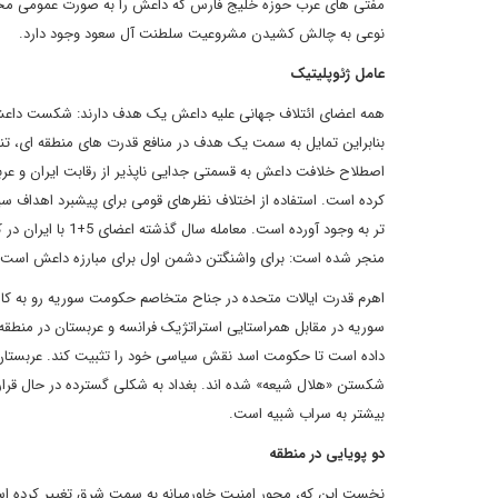
مفتی های عرب حوزه خلیج فارس که داعش را به صورت عمومی محکو
نوعی به چالش کشیدن مشروعیت سلطنت آل سعود وجود دارد.
عامل ژئوپلیتیک
همه اعضای ائتلاف جهانی علیه داعش یک هدف دارند: شکست داعش. 
بنابراین تمایل به سمت یک هدف در منافع قدرت های منطقه ای، تنها
اصطلاح خلافت داعش به قسمتی جدایی ناپذیر از رقابت ایران و عرب
کرده است. استفاده از اختلاف نظرهای قومی برای پیشبرد اهداف
تر به وجود آورده 
منجر شده است: برای واشنگتن دشمن اول برای مبارزه داعش است در
اهرم قدرت ایالات متحده در جناح متخاصم حکومت سوریه رو به کا
سوریه در مقابل همراستایی استراتژیک فرانسه و عربستان در منطقه 
داده است تا حکومت اسد نقش سیاسی خود را تثبیت کند. عربستان
شکستن «هلال شیعه» شده اند. بغداد به شکلی گسترده در حال قرار 
بیشتر به سراب شبیه است.
دو پویایی در منطقه
نخست این که، محور امنیت خاورمیانه به سمت شرق تغییر کرده است