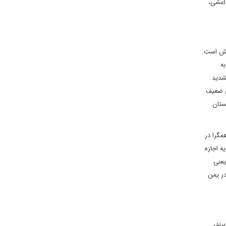
اعشی،
عش است.
ه
شدید
ی ضعیف
عربستان
مگرا در
ه اجازه
یعنی
در یمن
رند،