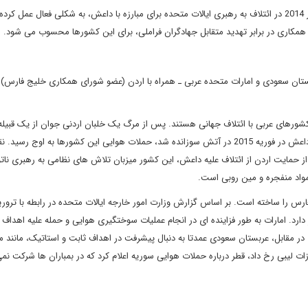
کشورهای شورای همکاری خلیج فارس از سپتامبر 2014 در ائتلاف به رهبری ایالات متحده برای مبارزه با داعش، به شکلی فعال عمل کرد
 همکاری در برابر تهدید متقابل جهادگران فراملی، برای این کشورها محسوب می شود.
تان سعودی و امارات متحده عربی ـ همراه با اردن (عضو شورای همکاری خلیج فارس)
 کشورهای عربی با ائتلاف جهانی هستند. پس از مرگ یک خلبان اردنی جوان از یک قبیل
که در یکی از شهرهای جنوبی استان کرک زندانی شده بود و توسط داعش در فوریه 2015 در آتش سوزانده شد، حملات هوایی این کشورها به ا
 از حمایت اردن از ائتلاف علیه داعش، این کشور میزبان تلاش های نظامی به رهبری ناتو
مواد منفجره و مین روبی است.
رس را ساخته است. بر اساس گزارش وزارت امور خارجه ایالات متحده در رابطه با ترور
ارد. امارات به طور فزاینده ای در انجام عملیات سوختگیری هوایی و حمله علیه اهداف پو
مقابل، عربستان سعودی عمدتا به دنبال پیشرفت در اهداف ثابت و استاتیک، مانند م
ت لیبی رخ داد، قطر درباره حملات هوایی سوریه اعلام کرد که در بمباران ها شرکت نمی 