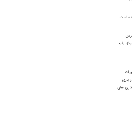
رده است.
نزد رئیس جمهور قبرس
ئز، باب
یرات
ر بازی
کاری های