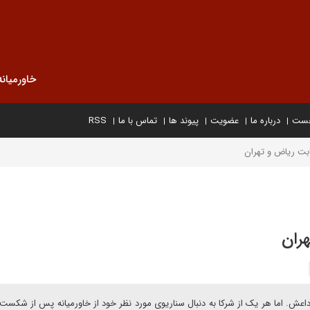
خاورمیانه
خست
درباره ما
عضویت
پیوند ها
تماس با ما
RSS
قابت ریاض و تهران
هران
ش. اما هر یک از شرکا به دنبال سناریوی مورد نظر خود از خاورمیانه پس از شکس