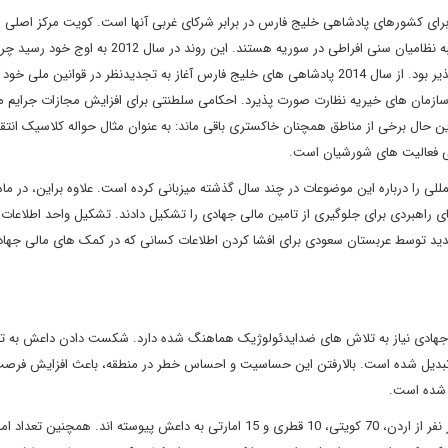
شورهای پادشاهی خلیج فارس در برابر شرکای غربی آنها است. کویت مرکز اصلی ما
افراد یا موسسات خیریه ای به حساب می آید که مایل به حمایت شبه نظامیان سنی افراطی در سوریه هستند. این روند در سال
اساس مقررات آزادی مالی در آن زمان این مساله به راحتی امکان پذیر بود. از سال 2014 پادشاهی های خلیج فارس آغاز به تجدیدنظر در قوانین
زمان های خیریه نظارت صورت پذیرد. احکامی سلطنتی برای افزایش مجازات جرایم مر
ین حال برخی از مناطق همچنان خاکستری باقی ماند: به عنوان مثال حواله کلاسیک انتقا
لی فعالیت های شورشیان است.
 راهبردی برای جلوگیری از تامین مالی جهادی را تشکیل دادند. تشکیل واحد اطلاعات 
ید توسط عربستان سعودی برای افشا کردن اطلاعات کسانی که در کمک های مالی جهاد
ای جهادی نیاز به تلاش های ضدایدئولوژیک هماهنگ شده دارد. شکست دادن داعش به ت
تبدیل شده است. بالارفتن این حساسیت و احساس خطر در منطقه، باعث افزایش فرص
 شده است.
براساس اطلاعات رسمی حداقل 2500 نفر از عربستان سعودی، 2هزار نفر از اردن، 70 کویتی، 10 قطری و 15 امارتی به داعش پیوسته اند. همچنی