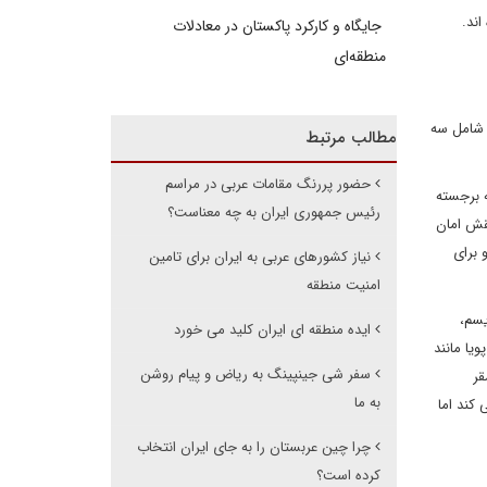
ه اند.
جایگاه و کارکرد پاکستان در معادلات
منطقه‌ای
 شامل سه
مطالب مرتبط
حضور پررنگ مقامات عربی در مراسم
ه برجسته
رئیس جمهوری ایران به چه معناست؟
وج رسید. نقش امان
 برای
نیاز کشورهای عربی به ایران برای تامین
امنیت منطقه
یسم،
ایده منطقه ای ایران کلید می خورد
یا مانند
سفر شی جینپینگ به ریاض و پیام روشن
قر
به ما
کند اما
چرا چین عربستان را به جای ایران انتخاب
کرده است؟