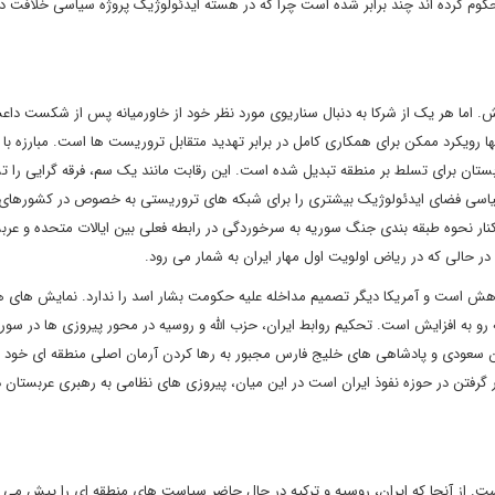
م کرده اند چند برابر شده است چرا که در هسته ایدئولوژیک پروژه سیاسی خلافت د
اما هر یک از شرکا به دنبال سناریوی مورد نظر خود از خاورمیانه پس از شکست دا
 رویکرد ممکن برای همکاری کامل در برابر تهدید متقابل تروریست ها است. مبارزه با ب
ستان برای تسلط بر منطقه تبدیل شده است. این رقابت مانند یک سم، فرقه گرایی را ت
 سیاسی فضای ایدئولوژیک بیشتری را برای شبکه های تروریستی به خصوص در کشورها
است. معامله سال گذشته اعضای 5+1 با ایران در کنار نحوه طبقه بندی جنگ سوریه به سرخوردگی در رابطه فعلی بین ایالات متحده و 
 حالی که در ریاض اولویت اول مهار ایران به شمار می رود.
هش است و آمریکا دیگر تصمیم مداخله علیه حکومت بشار اسد را ندارد. نمایش های ه
رو به افزایش است. تحکیم روابط ایران، حزب الله و روسیه در محور پیروزی ها در سوری
 سعودی و پادشاهی های خلیج فارس مجبور به رها کردن آرمان اصلی منطقه ای خود 
گرفتن در حوزه نفوذ ایران است در این میان، پیروزی های نظامی به رهبری عربستان 
. از آنجا که ایران، روسیه و ترکیه در حال حاضر سیاست های منطقه ای را پیش می ب