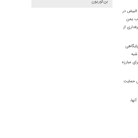
بن‌گوریون
البیض در
وب یمن
فداری از
ایگاهی
شبه
ی مبارزه
س حمایت
نها،