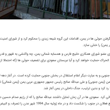
تن حوثی ها در یمن، اقدامات این گروه شیعه زیدی را محکوم کرد و از شورای امنیت
یمن) را خنثی سازد.
ای عضو شورای همکاری خلیج فارس و همسایه شمالی یمن، چه واکنشی به ظهور و قدر
لحراک حمایت خواهد کرد و آیا عربستان سعودی برای تضعیف حوثی ها (که احتمالا از
عربست
 (یمن جنوبی) و علی عبدالله صالح رئیس جمهور جمهوری عربی یمن (یمن شمالی) توا
کرد. سعودی ها در آن زمان تمایل داشتند عبدالله صالح را که از رژیم صدام حسین در
از جنگ در کویت حمایت می کرد، تحقیر کنند. اما صالح خیلی سریع فعالان در جنوب را شکست داد و در ماه ژوئیه سال 1994 شهر عدن