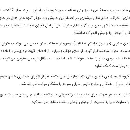
لب جنوبی ایستگاهی تلویزیونی به نام «عدن لایو» دارد. ایران در چند سال گذشته با 
داری الحراک، منابع مالی بیشتری در اختیار این جنبش و یا دیگر گروه های فعال در جن
تقریبا همه جمعیت شهر عدن و دیگر مناطق جنوب یمن از اهل تسنن هستند. تظاهرات در طر
من جنوبی (در صورت اعلام استقلال) برخوردار هستند. جنوب یمن می تواند به عنوان پ
ست، مورد استفاده قرار گیرد. از سوی دیگر، بسیاری از اعضای گروه تروریستی القاعده 
طقه با سعودی ها وارد جنگ خواهند شد. اما دولت مستقل در یمن جنوبی می تواند برا
جی درخواست کمک نماید.
گروه شیعه زیدی تامین مالی کند. سازمان ملل متحد نیز از شورای همکاری خلیج فار
مک های شورای همکاری خلیج فارس خیلی سریع با مشکل مواجه خواهد شد.
گرفت. به هر جهت، برای مقابله با قدرت حوثی ها و تحت تاثیر قرار دادن فعالیت های آ
من حمایت و یا به حمایت از جنبش جدایی طلب تظاهر خواهد کرد.