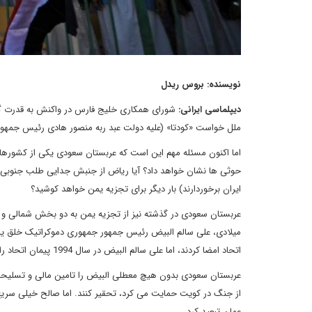
نویسنده: بروس ریدل
دیپلماسی ایرانی:
شورای همکاری خلیج فارس در واکنش به قدرت گرف
ملل خواست «کودتا» (علیه دولت عبد ربه منصور هادی رئیس جمهور 
اما اکنون مسئله مهم این است که عربستان سعودی یکی از کشوره
حوثی ها نشان خواهد داد؟ آیا ریاض از جنبش جدایی طلب جنوبی ا
ایران برخوردارند) بار دیگر برای تجزیه یمن خواهد کوشید؟
میلادی، علی سالم البیض رئیس جمهور جمهوری دموکراتیک خلق یمن
اتحاد امضا کردند، اما علی سالم البیض در سال 1994 پیمان اتحاد را رد کرد و بدین ترتیب، جنگ داخلی در یمن آغاز شد.
عربستان سعودی بدون هیچ معطلی البیض را تامین مالی و تسلیحاتی 
عمان تبعید کرد.