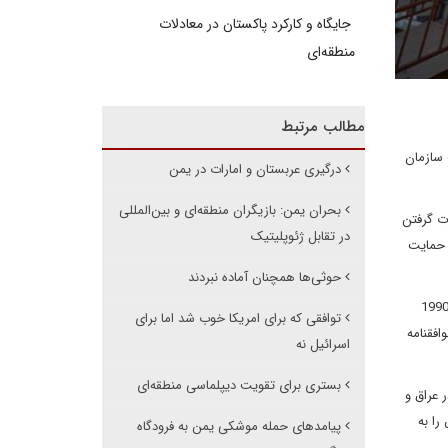
جایگاه و کارکرد پاکستان در معادلات
منطقه‌ای
مطالب مرتبط
 سازمان
درگیری عربستان و امارات در یمن
بحران یمن: بازیگران منطقه‌ای و بین‌المللی
ت گرفتن
در تقابل ژئوپلیتیک
 حمایت
حوثی‌ها همچنان آماده نبردند
ان سعودی در گذشته نیز از تجزیه یمن به دو بخش شمالی و جنوبی و به عبارت دیگر اعلام استقلال در بخش جنوبی حمایت کرده است. در آغاز دهه 1990
توافقی که برای امریکا خوب شد اما برای
فقنامه
اسرائیل نه
بستری برای تقویت دیپلماسی منطقه‌ای
 عراق و
 را تصرف، و البیض را به
پیامدهای حمله موشکی یمن به فرودگاه