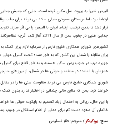
البیض اخیرا به بیروت نقل مکان کرده است، جایی که جنبش جدایی ط
ارتباط بود، اما عربستان سعودی خیلی ساده می تواند برای جلب وفا
قرار دهد تا بدین ترتیب ارتباط ایران با البیض را بی اثر سازد. 
جدایی طلبی در جنوب یمن از سال 2011 آغاز شد، اگرچه تظاهرکنندگان ارتباطی با جنبش الحراک نداشتند.
کشورهای شورای همکاری خلیج فارس از سرمایه لازم برای کمک به ی
برای مقابله با شمال این کشور که به طور عمده تحت کنترل حوثی ها
جزیره عرب در جنوب یمن ساکن هستند و به طور قطع برای کنترل من
همزمان با القاعده در منطقه و حوثی ها در شمال، از نیروهای خار
شورای همکاری خلیج فارس می تواند مقاومت سنی ها را در مقابل 
خواهد کرد. یمن که منابع مالی چندانی در اختیار ندارد بدون ک
با این حال، ریاض به احتمال زیاد تصمیم به بایکوت حوثی ها خواهد 
خاندان آل سعود دست کم برای مدتی از اعلام استقلال در جنوب ی
منبع:
بروکینگز
/ مترجم: طلا تسلیمی