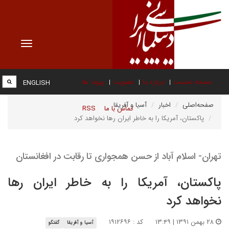
Toggle
vigation
صفحه نخست
درباره ما
عضویت
پیوند ها
ENGLISH
صفحه‌اصلی
اخبار
آسیا و آفریقا
تماس با ما
RSS
پاکستان، آمریکا را به خاطر ایران رها نخواهد کرد
تهران- اسلام آباد از حسن همجواری تا رقابت در افغانستان
پاکستان، آمریکا را به خاطر ایران رها
نخواهد کرد
۲۸ بهمن ۱۳۹۱ | ۱۳:۴۹
کد : ۱۹۱۲۶۹۶
آسیا و آفریقا
گفتگو