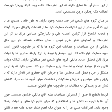
از این منظر آن ها تمایل دارند که این اعتراضات ادامه یابد. البته رویکرد فهرست
العراقیه یک رویکرد درون سیستمی است.
در میان گروه های شیعی نیز چند دسته وجود دارند. به طور خاص صدری ها با
این که آقای صدر از این اعتراضات حمایت کرد اما از اقدامات رادیکال صورت گرفته
و تحت الشعاع قرار گرفتن امنیت ملی و یکپارچگی سیاسی عراق در اثر این
اعتراضات و گسترش تنش های شیعی ـ سنی مخالف هستند. در عین حال
بخشی از این اعتراضات و مطالبات این گروه ها را که در چارچوب قانون است
مورد حمایت قرار داده اند. این موضع با توجه به نوع رابطه صدری ها با دولت
عراق قابل تحلیل است. مابقی گروه های شیعی نظر متفاوتی دارند. ائتلاف دولت
قانون که از موضع دولت و نخست وزیر حمایت می کند، سعی دارد که به نوعی
مشکل را حل و فصل کند. مجلس اعلا و جریان آقای جعفری نیز تلاش دارند که با
رایزنی های سیاسی و افزایش مذاکرات و تفاهمات میان گروه ها، به طرف کاهش
تنش ها و رسیدگی به مطالبات در چارچوب های قانونی هستند.
کردها بالطبع تا حدی از گسترش اعتراضات علیه آقای مالکی خشنود هستند. چون
آن ها با توجه به تنش ها و اختلافاتی که میان اقلیم کردستان و دولت بغداد
وجود دارد، اعتراضات سنی ها را به عنوان یک اهرم فشار جدید علیه بغداد تلقی