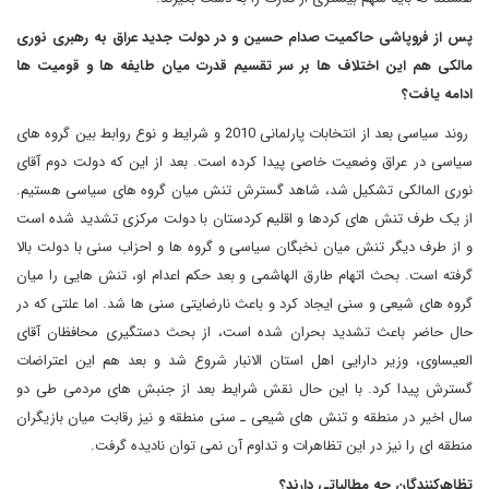
پس از فروپاشی حاکمیت صدام حسین و در دولت جدید عراق به رهبری نوری
مالکی هم این اختلاف ها بر سر تقسیم قدرت میان طایفه ها و قومیت ها
ادامه یافت؟
روند سیاسی بعد از انتخابات پارلمانی 2010 و شرایط و نوع روابط بین گروه های
سیاسی در عراق وضعیت خاصی پیدا کرده است. بعد از این که دولت دوم آقای
نوری المالکی تشکیل شد، شاهد گسترش تنش میان گروه های سیاسی هستیم.
از یک طرف تنش های کردها و اقلیم کردستان با دولت مرکزی تشدید شده است
و از طرف دیگر تنش میان نخبگان سیاسی و گروه ها و احزاب سنی با دولت بالا
گرفته است. بحث اتهام طارق الهاشمی و بعد حکم اعدام او، تنش هایی را میان
گروه های شیعی و سنی ایجاد کرد و باعث نارضایتی سنی ها شد. اما علتی که در
حال حاضر باعث تشدید بحران شده است، از بحث دستگیری محافظان آقای
العیساوی، وزیر دارایی اهل استان الانبار شروع شد و بعد هم این اعتراضات
گسترش پیدا کرد. با این حال نقش شرایط بعد از جنبش های مردمی طی دو
سال اخیر در منطقه و تنش های شیعی ـ سنی منطقه و نیز رقابت میان بازیگران
منطقه ای را نیز در این تظاهرات و تداوم آن نمی توان نادیده گرفت.
تظاهرکنندگان چه مطالباتی دارند؟