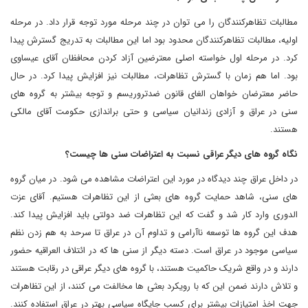
مطالبات تظاهرکنندگان را می توان در چند مرحله مورد توجه قرار داد. در مرحله
اولیه، مطالبات تظاهرکنندگان محدود بود اما این مطالبات به تدریج گسترش پیدا
کرد. در مرحله اول خواسته اصلی معترضین آزاد کردن محافظان آقای عیساوی
بود. اما هم زمان با گسترش تظاهرات، مطالبات نیز افزایش پیدا کرد. در حال
حاضر معترضان خواهان الغای قانون ضدتروریسم و توجه بیشتر به گروه های
سنی در عراق و آزادی زندانیان سیاسی و حتی براندازی حکومت آقای مالکی
هستند.
نگاه گروه های دیگر عراقی نسبت به اعتراضات سنی ها چیست؟
در داخل عراق چند دیدگاه در مورد این اعتراضات مشاهده می شود. در میان گروه
های سنی، شاهد حمایت گروه های بعثی از این تظاهرات هستیم. آقای عزت
الدوری وارد کار شد و گفت که این تظاهرات ضد دولتی باید افزایش پیدا کند.
هدف این گروه ها توسعه ناآرامی و تداوم آن در عراق تا سرحد به هم زدن نظم
سیاسی موجود در عراق است. دسته دیگر از سنی ها که در ائتلاف العراقیه حضور
دارند و در واقع شریک حاکمیت هستند، با گروه های دیگر عراقی در رقابت هستند
و تلاش دارند ضمن این که با رویکرد بعثی ها مخالفت می کنند، از این تظاهرات
جهت اخذ امتیازات بیشتر برای کسب جایگاه سیاسی بهتر در عراق استفاده کنند.