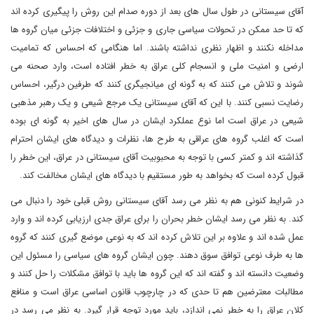
آقای سیستانی در طول سال های بعد از دوره صدام این روش را پیگیری کرده اند
که تا حد ممکن در تحولات سیاسی جاری و جزئی و اختلافات جزئی میان گروه ها
مداخله نکنند و اظهار نظری نداشته باشند. اما هنگامی که احساس که تمامیت
ارضی و امنیت ملی و انسجام کلی عراق به خطر افتاده است، وارد صحنه می
شوند و تلاش می کنند که به گونه ای میانجیگری کنند که طرفین درگیر، احساس
رضایت نسبی کنند. با این که آقای سیستانی یک مرجع شیعی و یک رهبر مذهبی
شیعی در عراق است اما نوع عملکرد ایشان در سال های اخیر به گونه ای بوده
است که اغلب گروه های عراقی به طرح ها، نظرات و دیدگاه های ایشان احترام
گذاشته اند و کمتر کسی با توجه به محبوبیت آقای سیستانی در عراق، این خطر را
قبول کرده است که بخواهد به طور مستقیم با دیدگاه های ایشان مخالفت کند.
در شرایط کنونی هم به نظر می رسد آقای سیستانی روش قبلی خود را دنبال می
کند. به نظر می رسد ایشان خطر بحران را برای عراق جدی ارزیابی کرده اند و وارد
عمل شده اند و علاوه بر این تلاش کرده اند که به نوعی موضع گیری کنند که گروه
ها به طرف نوعی توافق سوق دهند. چون ایشان گروه های سیاسی را مسئول این
وضعیت دانسته اند و گفته اند که این گروه ها باید با توافق مشکلات را حل کنند و
مطالبات معترضین هم تا حدی که در چارچوب قانون اساسی عراق است و منافع
کلان عراق را به خطر نمی اندازد، باید مورد توجه قرار گیرد. به نظر می رسد در