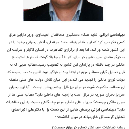
دیپلماسی ایرانی
: شاید هنگام دستگیری محافظان العیساوی، وزیر دارایی عراق
کسی فکر نمی کرد که این اقدام بتواند مانند جرقه ای، آتش بحرانی جدید را در
این کشور شعله ور کند. اما بعد از برگزاری تظاهرات در استان الانبار و سرایت آن
به دیگر مناطق سنی نشین در عراق، کار تا آن جا بالا گرفت که طرح استیضاح
مالکی در چند دقیقه در پارلمان این کشور به تصویب رسید.مطالبه هایی که به
قول تحلیل گران مسائل عراق در ابتدا چندان فراگیر نبود اکنون بدانجا رسیده که
دولت نوری مالکی را تهدید می کند.در این میان نقش دولت های سنی منطقه
ای مخالف حاکمیت شیعه در عراق نیز قابل چشم پوشی نیست. آیا این بحران
سرریز بحران سوریه در عراق است یا زمینه های داخلی دارد؟ مطالبه سنی ها از
نوری مالکی چیست؟ جریان های داخلی عراق چه نگاهی نسبت به این تظاهرات
دارد؟
دیپلماسی ایرانی پرسش هایی از این دست را با دکتر علی اکبر اسدی،
تحلیل گر مسائل خاورمیانه در میان گذاشت
: :
ریشه تظاهرات اخیر اهل تسنن در عراق چیست؟