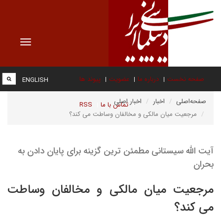
Toggle
vigation
صفحه نخست
درباره ما
عضویت
پیوند ها
ENGLISH
صفحه‌اصلی
اخبار
اخبار اصلی
تماس با ما
RSS
مرجعیت میان مالکی و مخالفان وساطت می کند؟
آیت الله سیستانی مطمئن ترین گزینه برای پایان دادن به
بحران
مرجعیت میان مالکی و مخالفان وساطت
می کند؟