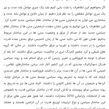
اگر بخواهیم این تظاهرات را علت یابی کنیم باید یک سری عوامل بلند مدت و نیز
یک سری عوامل مقطعی را مد نظر قرار دهیم. از میان دلایل و عوامل بلند مدت و
ساختاری می توان به نارضایتی سنی ها از ساختار نظام سیاسی جدید اشاره کرد.
این تظاهرات را می توانیم به نوعی نشان دهنده نارضایتی سنی ها از ساختار نظام
سیاسی جدید بعد از صدام از عراق و وضعیت سنی ها در این ساختار مربوط
بدانیم. همان طور که می دانید سنی ها از زمان تاسیس عراق بخش عمده قدرت
سیاسی را در دست داشتند و تقریبا بر عراق حاکمیت داشتند. در حالی که گروه
های شیعی و کرد حضور کمرنگ تری در حاکمیت سیاسی عراق داشتند. اما بعد از
صدام با توجه به فروپاشی و تغییر رژیمی که در عراق انجام شد و روند سیاسی
فدرال دموکراتیک جدیدی که در این کشور آغاز شد، برخی ساختارهای نظامی ـ
امنیتی که سنی ها در آن ها دست برتر را داشتند فروپاشید و ساختار های جدیدی
ایجاد شد که با توجه به تحریم روند سیاسی توسط سنی ها در مراحل اولیه،
کردها و شیعیان در آن ها نقش کانونی را داشتند. البته سنی ها نیز به تدریج به
روند سیاسی عراق پیوستند و تلاش کردند که در ساختار سیاسی قدرت به خصوص
بعد از انتخابات پارلمانی 2010 مشارکت داشتند. اما هنوز هم سنی های عراق از
این ساختار سیاسی و نوع ترتیبات توزیع قدرت در آن ناراضی هستند و معتقد
هستند که باید سهم بیشتری از قدرت را به دست بگیرند.