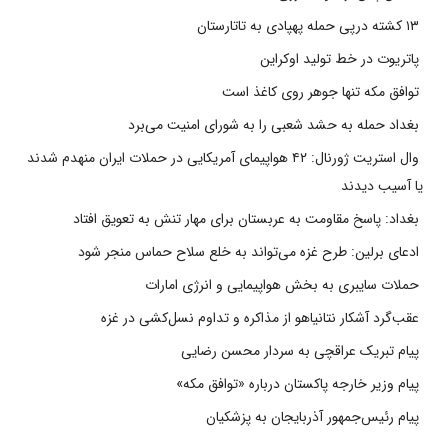
۱۳ کشته درپی حمله پهپادی به تاتارستان
پاتریوت در خط تولید اوکراین
توافق مکه تنها جوهر روی کاغذ است
بغداد حمله به حشد شعبی را به شورای امنیت می‌برد
وال استریت ژورنال: ۴۲ هواپیمای آمریکایی در حملات ایران منهدم شدند
یا آسیب دیدند
بغداد: پاسخ مقاومت به عربستان برای مهار تنش به تعویق افتاد
ادعای برلین: طرح غزه می‌تواند به خلع سلاح حماس منجر شود
حملات سایبری به بخش هواپیمایی و انرژی امارات
عقب‌گرد آشکار نتانیاهو از مذاکره و تداوم نسل‌کشی در غزه
پیام تبریک عراقچی به سردار محسن رضایی
پیام وزیر خارجه پاکستان درباره «توافق مکه»
پیام رئیس‌جمهور آذربایجان به پزشکیان