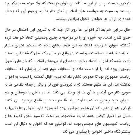
بنیادین نیست. پس از این مسئله می توان دریافت که اولا مردم مصر یکپارچه
نیستند و نسبت به خواسته های انقلابی اتفاق نظر ندارند و دوم این که بخش
عمده ای از آن ها خواهان تحول بنیادین نیستند.
حال در این شرایط اگر اخوانی ها روی کار آیند که به تدریج این احتمال در حال
جدی شدن است، چه شیوه ای را در مواجهه با چنین وضعیتی اتخاذ خواهند کرد؟
گذشته اخوان از ژانویه 2011 به این طرف نشان داده که عملکرد اخوان بسیار
محافظه کارانه و مسالمت جو است. در واقع در طول یک سال گذشته این مسئله
باعث شده که اخوان اعتماد بخش عمده ای از نیروهای انقلابی که خواهان تحول
بنیادین بوده اند را از دست داده و انتخابات دوم بعد از پارلمان که انتخابات
ریاست جمهوری بود تا حدودی نشان داد که مردم اقبال گذشته را نسبت به اخوان
نداشته اند. آن ها متهم هستند که با نیروهای قوی تر و برتر از جمله نظامی ها به
خوبی کنار می آیند و با آن ها زد و بند می کنند اما در داخل با دوستان و هم
سویان خود چندان تفاهم ندارند و اتفاقا سرسخت و قاطع برخورد می کنند.
قرائنی هم از مدتی که آن ها در مجلس بوده اند وجود دارد. اخوانی ها تقریبا به
دنبال در اختیار گرفتن همه قدرت مخصوصا در بحث تقسیم بندی کمیته ها و
ریاست کمیسیون های مجلس بوده اند. قوانینی هم که اخوان به دنبال آن است
بیشتر نگاه داخلی اخوانی را پیگیری می کند.