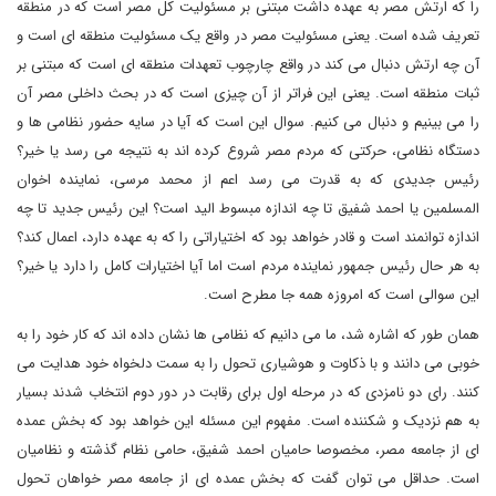
را که ارتش مصر به عهده داشت مبتنی بر مسئولیت کل مصر است که در منطقه
تعریف شده است. یعنی مسئولیت مصر در واقع یک مسئولیت منطقه ای است و
آن چه ارتش دنبال می کند در واقع چارچوب تعهدات منطقه ای است که مبتنی بر
ثبات منطقه است. یعنی این فراتر از آن چیزی است که در بحث داخلی مصر آن
را می بینیم و دنبال می کنیم. سوال این است که آیا در سایه حضور نظامی ها و
دستگاه نظامی، حرکتی که مردم مصر شروع کرده اند به نتیجه می رسد یا خیر؟
رئیس جدیدی که به قدرت می رسد اعم از محمد مرسی، نماینده اخوان
المسلمین یا احمد شفیق تا چه اندازه مبسوط الید است؟ این رئیس جدید تا چه
اندازه توانمند است و قادر خواهد بود که اختیاراتی را که به عهده دارد، اعمال کند؟
به هر حال رئیس جمهور نماینده مردم است اما آیا اختیارات کامل را دارد یا خیر؟
این سوالی است که امروزه همه جا مطرح است.
همان طور که اشاره شد، ما می دانیم که نظامی ها نشان داده اند که کار خود را به
خوبی می دانند و با ذکاوت و هوشیاری تحول را به سمت دلخواه خود هدایت می
کنند. رای دو نامزدی که در مرحله اول برای رقابت در دور دوم انتخاب شدند بسیار
به هم نزدیک و شکننده است. مفهوم این مسئله این خواهد بود که بخش عمده
ای از جامعه مصر، مخصوصا حامیان احمد شفیق، حامی نظام گذشته و نظامیان
است. حداقل می توان گفت که بخش عمده ای از جامعه مصر خواهان تحول