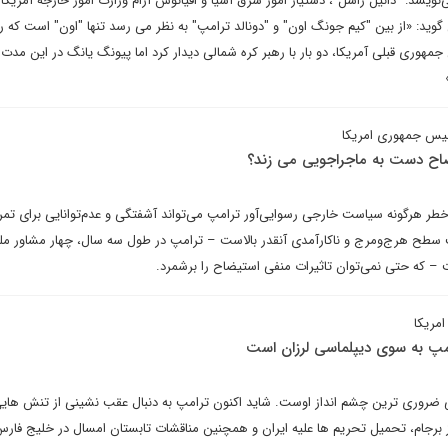
نویسد: "دانیل راسل"، دستیار امور شرق آسیا و اقیانوس آرام وزارت امور خارجه آمریکا 
وید: «از بین "کیم جونگ اون" و "دونالد ترامپ" به نظر می رسد تنها "اون" است که را
هوری قبلی آمریکا، دو بار با رهبر کره شمالی دیدار کرد اما پیونگ یانگ در این مدت 
یس جمهوری امریکا
تیضاح دست به ماجراجویی می زند؟
طر هرگونه سیاست خارجی رسوایی‌آور ترامپ می‌تواند آشفتگی و عدم‌توانایی برای تمرک
 سطح هرج‌ومرج و ناکارآمدی آنقدر بالاست – ترامپ در طول سه سال، چهار مشاور مل
– که حتی نمی‌توان تاثیرات منفی استیضاح را برشمرد.
مریکا
پ به سوی دیپلماسی لرزان است
انی ضروری ترین چشم انداز اوست. شاید اکنون ترامپ به دنبال عقب نشینی از تنش هایی
 برجام، تحمیل تحریم ها علیه ایران و همچنین مناقشات تابستان امسال در خلیج فا