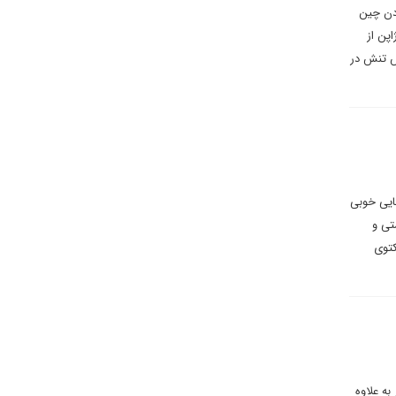
ردن چین
پن از
ش تنش در
 آمریکا و رهبر کره شمالی گفت: &quot;ترامپ توانایی خوبی
تی و
کتوی
به علاوه