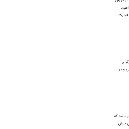
در دوران
هبرد
قابلیت
ز بر
ی و دو
 باشد که
رس پیش