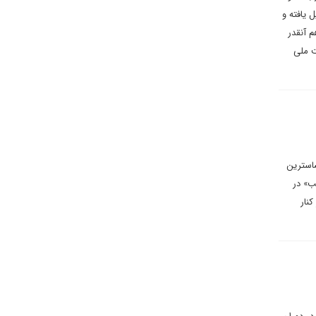
 یافته و
م آنقدر
ت ملی
ساسترین
ب» در
نار