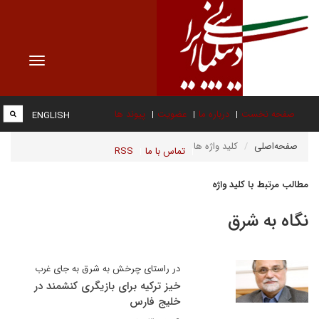
Toggle
vigation
صفحه نخست
درباره ما
عضویت
پیوند ها
ENGLISH
صفحه‌اصلی
کلید واژه ها
تماس با ما
RSS
مطالب مرتبط با کلید واژه
نگاه به شرق
در راستای چرخش به شرق به جای غرب
خیز ترکیه برای بازیگری کنشمند در
خلیج فارس