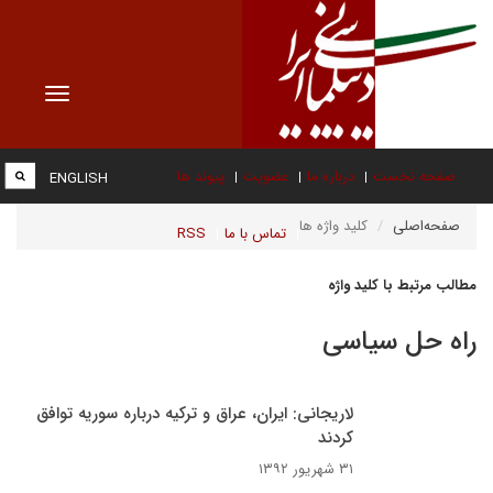
Toggle
vigation
صفحه نخست
درباره ما
عضویت
پیوند ها
ENGLISH
صفحه‌اصلی
کلید واژه ها
تماس با ما
RSS
مطالب مرتبط با کلید واژه
راه حل سیاسی
لاریجانی: ایران، عراق و ترکیه درباره سوریه توافق
کردند
۳۱ شهریور ۱۳۹۲