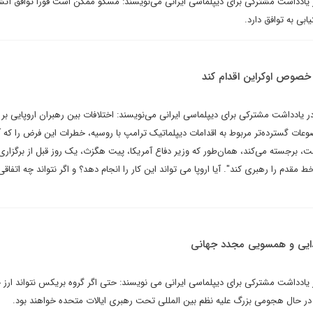
یادداشت مشترکی برای دیپلماسی ایرانی می‌نویسند: مسکو ممکن است فوراً توافق آت
ابی به توافق دارد.
ر خصوص اوکراین اقدام کند
ر یادداشت مشترکی برای دیپلماسی ایرانی می‌نویسند: اختلافات بین رهبران اروپایی ب
ات گسترده‌تر مربوط به اقدامات دیپلماتیک ترامپ با روسیه، خطرات این فرض را که آیا 
ت، برجسته می‌کند، همان‌طور که وزیر دفاع آمریکا، پیت هگزث، یک روز قبل از برگزاری
ط مقدم را رهبری کند". آیا اروپا می تواند این کار را انجام دهد؟ و اگر نتواند چه اتفاق
دایی و همسویی مجدد جهانی
یادداشت مشترکی برای دیپلماسی ایرانی می نویسند: حتی اگر گروه بریکس نتواند ارز 
ان در حال هجومی بزرگ علیه نظم بین المللی تحت رهبری ایالات متحده خواهند بود.