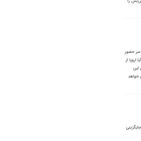
ش‌بس را
ر سر حضور
اروپا از
 این
ی خواهد
جایگزینی