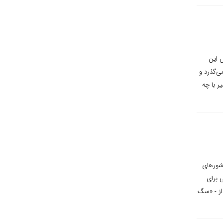
س این
یتش می‌گذرد و
ر با چه
کشورهای
 برای
از - «سگ