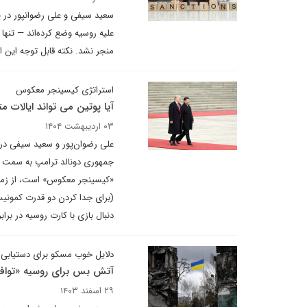
سعید سیفی و علی رضوانپور در یا
علیه روسیه وضع کرده‌اند — تنها
منجر نشد. نکته قابل توجه این ا
استراتژی کیسینجر معکوس
آیا پوتین می تواند ایالات م
۰۳ اردیبهشت ۱۴۰۴
علی رضوان‌پور و سعید سیفی در 
جمهوری دونالد ترامپ به سمت رو
«کیسینجر معکوس» است، از زمان 
دنبال بازی با کارت روسیه در براب
دلایل خوب مسکو برای دستیابی ب
آتش بس برای روسیه «توا
۲۹ اسفند ۱۴۰۳