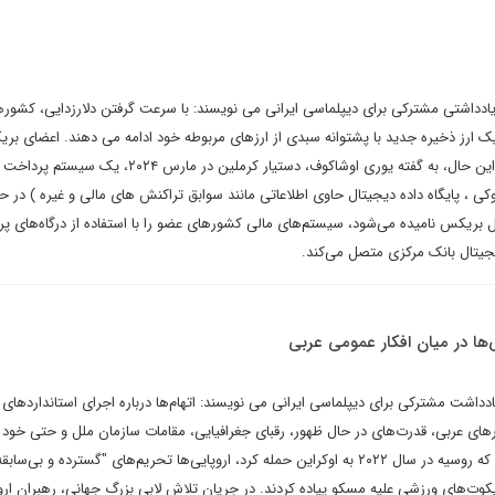
ادداشتی مشترکی برای دیپلماسی ایرانی می نویسند: با سرعت گرفتن دلارزدایی، کشور
ک ارز ذخیره جدید با پشتوانه سبدی از ارزهای مربوطه خود ادامه می دهند. اعضای بر
پولی خود را توسعه نداده اند. با این حال، به گفته یوری اوشاکوف، دستیار کرملین در مارس
BR ( زنجیره بلوکی ، پایگاه داده دیجیتال حاوی اطلاعاتی مانند سوابق تراکنش های مالی و غیره ) در ح
ریکس نامیده می‌شود، سیستم‌های مالی کشورهای عضو را با استفاده از درگاه‌های پ
جیتال بانک مرکزی متصل می‌کند.
یی‌ها در میان افکار عمومی عربی
داشت مشترکی برای دیپلماسی ایرانی می نویسند: اتهام‌ها درباره اجرای استاندارد‌های د
‌های عربی، قدرت‌های در حال ظهور، رقبای جغرافیایی، مقامات سازمان ملل و حتی خود 
غربی مطرح شده است. هنگامی که روسیه در سال ۲۰۲۲ به اوکراین حمله کرد، اروپایی‌ها تحریم‌های "گسترده و بی‌
کوت‌های ورزشی علیه مسکو پیاده کردند. در جریان تلاش لابی بزرگ جهانی، رهبران ارو