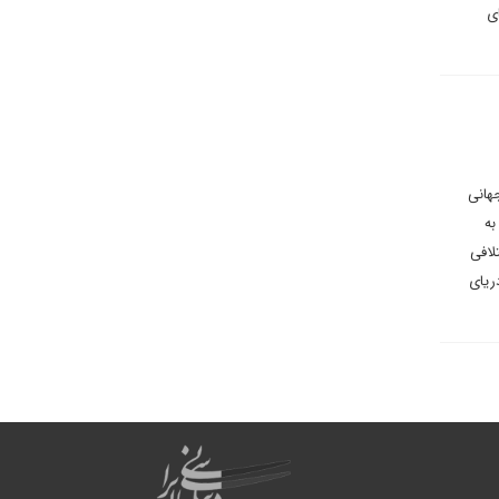
ی
هانی
به
لافی
دریای