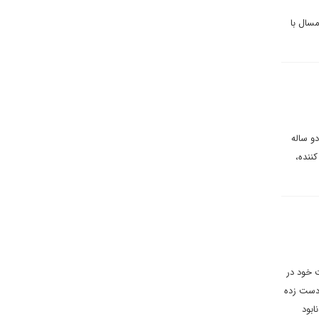
دلیل روز جهانی قدس امسال با
و ساله
ننده،
 خود در
 دست زده
ابود