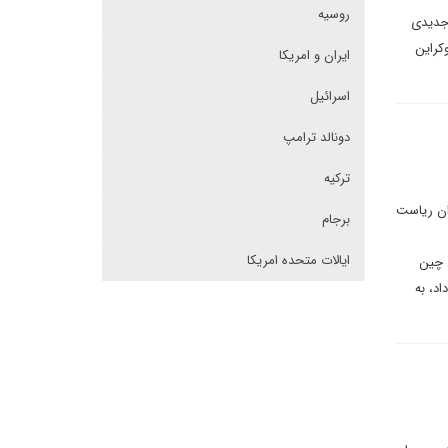
روسیه
 جدیدی
کراین
ایران و امریکا
اسرائیل
دونالد ترامپ
ترکیه
ان ریاست
برجام
ایالات متحده امریکا
 چین
 همانطور که کیسینجر این کار را در دهه ۱۹۷۰ انجام داد، به