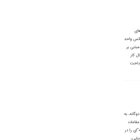
های
یکس واحد
 ۲۰۲۴، یک سیستم پرداخت مبتنی بر
ال کار
رداخت
وگانه، به
مقامات
سابقه"‌ای را در
پایی،