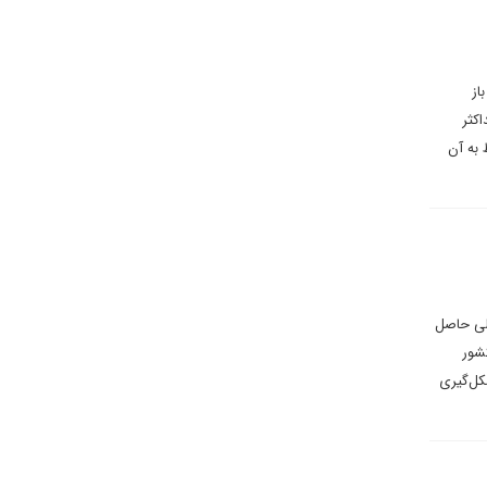
از
کثر
 به آن
الی حاصل
شور
کل‌گیری