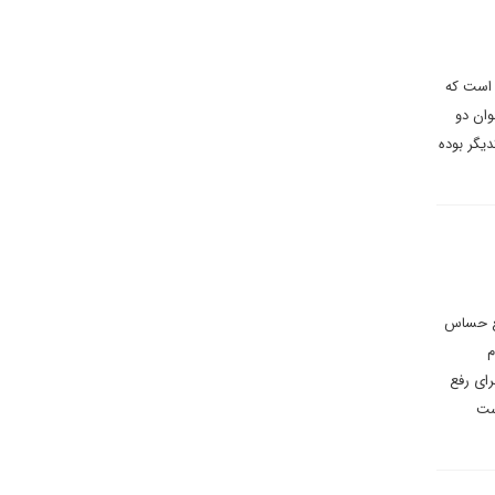
 است که
وان دو
یگر بوده
قطع حساس
م
ای رفع
ست