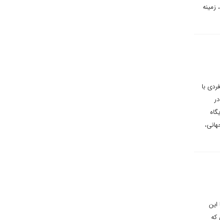
 زمینه
ردی با
در
گاه
هانی،
 این
 که