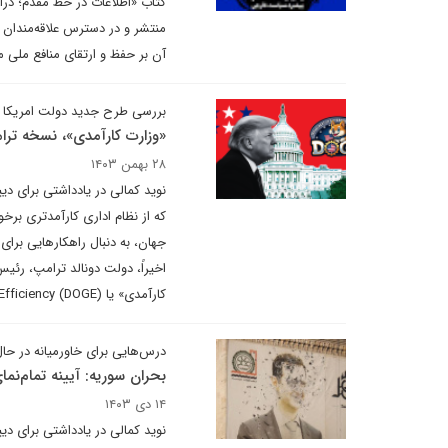
کتاب «اطلاعات در خط مقدم؛ درآ
منتشر و در دسترس علاقه‌مندان 
آن بر حفظ و ارتقای منافع ملی م
بررسی طرح جدید دولت امریکا برا
«وزارت کارآمدی»، نسخه ترا
۲۸ بهمن ۱۴۰۳
نوید کمالی در یادداشتی برای د
که از نظام اداری کارآمدتری برخور
جهان، به دنبال راهکارهایی برای
اخیراً، دولت دونالد ترامپ، رئ
کارآمدی» یا Department of Government Efficiency (DOGE) به ریاست ایلان ماسک، کارآفرین معروف اقدام کرده است.
درس‌هایی برای خاورمیانه در حال
بحران سوریه: آیینه تمام‌نم
۱۴ دی ۱۴۰۳
نوید کمالی در یادداشتی برای دیپ