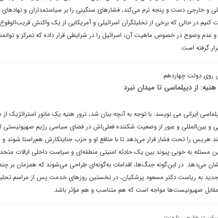
خلی و خارجی دست و پنجه نرم می‌کند، فشارهای سنگینی را بر سیاستمداران و نهادهای ا
قت کنیم در حالی که برخی از تحلیلگران اسرائیلی و آمریکایی از یک واکنش قریب‌الوقو
ن و عدم وضوح در خصوص ماهیت آن، اسرائیل را در شرایطی قرار داده که تمرکز و توانمن
ار گرفته است.
ش روی دولت چهاردهم
هنیه: از دیپلماسی تا میدان نبرد
پلماسی ایرانی می نویسد: با توجه به آنچه بیان شد، ترور هنیه یک مانور استراتژیک از
ی و بین‌المللی و عبور از وضعیت شکننده فعلی‌اش در فضای سیاسی رژیم صهیونیستی 
ند هریس را تحت فشار قرار می‌دهد تا با منافع او و حزب جنایتکارش هم‌راستا شوند و
ین مسئله به خوبی پیوند بین یک حادثه امنیتی منطقه‌ای و سیاست داخلی ایالات متحده 
شان می‌دهد. در این‌گونه جنگ‌ها، اقدامات به‌گونه‌ای طراحی می‌شوند که همزمان بر چن
لت جدید به ریاست دکتر مسعود پزشکیان، در نخستین روزهای خدمت پس از مراسم تحلیف
قابل صهیونیست‌ها مواجه است که هم متناسب و هم مؤثر باشد.
یاست خارجی با عزت