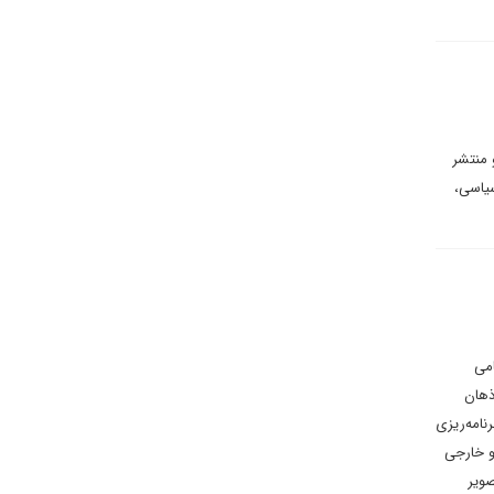
 منتشر
یاسی،
یک عملیات نظامی
ذهان
نامه‌ریزی
و خارجی
صویر