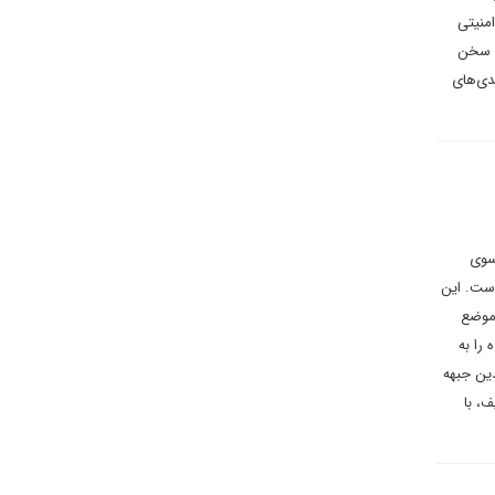
منیتی
ع سخن
دی‌های
 سوی
است. این
 موضع
را به
دین جبهه
، با