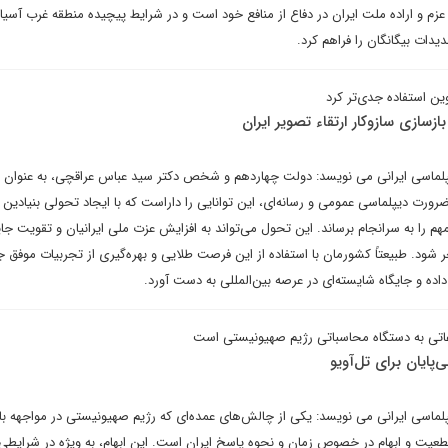
م و اراده ملت ایران در دفاع از منافع خود است و در شرایط پیچیده منطقه غرب آسیا،
دات بیگانگان را فراهم کرد.
وین استفاده جدی‌تر کرد
زسازی سازوکار ارتقاء تصویر ایران
یپلماسی ایرانی می نویسد: دولت چهاردهم و شخص دکتر سید عباس عراقچی، به عنوان ف
ورت دیپلماسی عمومی و رسانه‌ای، این توانایی را داراست که با ایجاد تحولی بنیادین 
 را به سرانجام برساند. این تحول می‌تواند به افزایش عزت ملی ایرانیان و تقویت جای
شود. طبیعتاً کشورمان با استفاده از این فرصت طلایی و بهره‌گیری از تجربیات موفق ج
 داده و جایگاه شایسته‌ای در عرصه بین‌المللی به دست آورد.
عاتی به دستگاه محاسباتی رژیم صهیونیستی است
‌پایان برای تل‌آویو
پلماسی ایرانی می نویسد: یکی از چالش‌های عمده‌ای که رژیم صهیونیستی در مواجهه با
عیت و ابهام در خصوص زمان و نحوه پاسخ ایران است. این ابهام، به ویژه در شرایطی