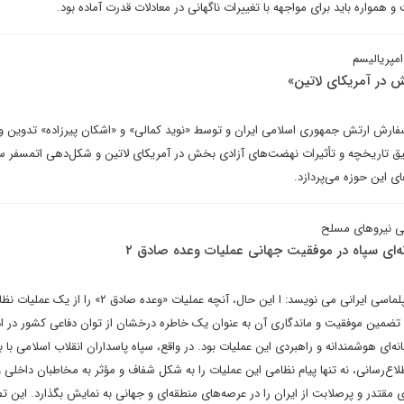
مواره باید برای مواجهه با تغییرات ناگهانی در معادلات قدرت آماده بود.
امپریالیسم
 در آمریکای لاتین»
فارش ارتش جمهوری اسلامی ایران و توسط «نوید کمالی» و «اشکان پیرزاده» تدوین و
ق تاریخچه و تأثیرات نهضت‌های آزادی بخش در آمریکای لاتین و شکل‌دهی اتمسفر س
ی این حوزه می‌پردازد.
ی نیروهای مسلح
‌ای سپاه در موفقیت جهانی عملیات وعده صادق ۲
نوید کمالی در یادداشتی برای دیپلماسی ایرانی می نویسد: ا این حال، آنچه عملیات «وعده صادق ۲» را از 
ضمین موفقیت و ماندگاری آن به عنوان یک خاطره درخشان از توان دفاعی کشور در ا
ای هوشمندانه و راهبردی این عملیات بود. در واقع، سپاه پاسداران انقلاب اسلامی با بر
اع‌رسانی، نه تنها پیام نظامی این عملیات را به شکل شفاف و مؤثر به مخاطبان داخلی 
مقتدر و پرصلابت از ایران را در عرصه‌های منطقه‌ای و جهانی به نمایش بگذارد. این ت