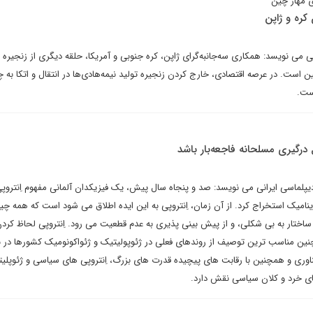
 مهار چین
 کره و ژاپن
می نویسد: همکاری سه‌جانبه‌گرای ژاپن، کره جنوبی و آمریکا، حلقه دیگری از زنجیره م
 است. در عرصه اقتصادی، خارج کردن زنجیره تولید نیمه‌هادی‌ها در انتقال و اتکا به 
ست.
درگیری مسلحانه فاجعه‌بار باشد
پلماسی ایرانی می نویسد: صد و پنجاه سال پیش، یک فیزیکدان آلمانی مفهوم اِنتروپ
وم ترمودینامیک استخراج کرد. از آن زمان، اِنتروپی به این ایده اطلاق می شود است که همه چ
ز ساختار به بی شکلی، و از پیش بینی پذیری به عدم قطعیت می رود. اِنتروپی لحاظ کرد
نین مناسب ترین توصیف از روندهای فعلی در ژئوپولیتیک و ژئواکونومیک کشورها در ن
اوری و همچنین با رقابت های پیچیده قدرت های بزرگ، اِنتروپی های سیاسی و ژئوپلیت
ی خرد و کلان سیاسی نقش دارد.