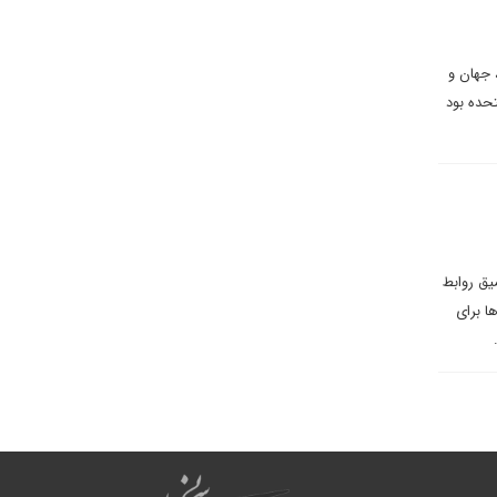
 جهان و
تحده بود
یق روابط
ا برای
.