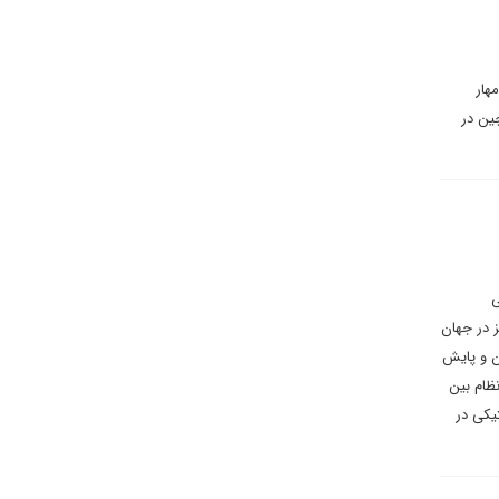
هار
چین در
ی
یز در جهان
ن و پایش
ظام بین
یکی در