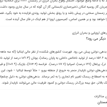
بنابراین، کارشناسان تاکید می‌کنند که با ادامه وضع موجود، احتمال وقوع بحران انرژی د
یان‌ گاز روسیه امکان ذخیره‌سازی تابستانی گاز آن گونه که در سال جاری وجود داشت
ر زمستان سختی در پیش باشد و یا رونق بخش تولید روندی فزاینده به خود بگیرد، ف
ای اروپایی و بحران انرژی
 دیگر می رود؟
دهی دولتی پیش می رود. فهرست کشورهای شکننده از نظر مالی ایتالیا (که سه ماهه 
جاری را با بدهی ناخالص دولت به ۱۵۲.۶ درصد از تولید ناخالص داخلی به پایان رساند)، یونان
داخلی، اما میانگین مدت طولانی تر)، پرتغال (۱۲۷ درصد)، اسپانیا (۱۱۷.۷ درصد)، 
گر بدهی‌های دولتی ناپایدار منجر به خروج از منطقه یورو – مثلاً توسط ایتالیا – شود، این
ه به اصطلاح ریسک تغییر نام تجاری را به ثمر برساند. بدهی‌های دولتی به دلیل چشم‌ان
بالاتر، حق بیمه بزرگ‌تر ریسک دولتی و کمبود ظرفیت مالی می‌توانند ناپایدار شوند.
ن مذاکرات
زمستان