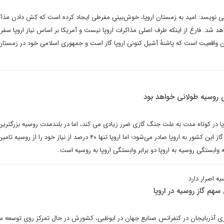
 نویسد: امید به زمستان اروپا، خوش‌بینیِ مفرطی ایجاد کرده است که کِش دادن مذاک
د شد. فارغ از اینکه طرف اصلی مذاکرات اروپا نیست و آمریکا بر اساس نیاز اروپا سفرهٔ
ین واقعیت است که پاشنهٔ آشیل کنونی اروپا گاز است و جمهوری اسلامی خود در زمستان‌
ی روسیه طولانی خواهد بود
 در کوتاه مدت به علت جنگ گازی ضرر زیادی می کند، اما در بلندمدت روسیه بزرگترین 
خواهد بود؛ زیرا ۸۵ درصد تولید گاز این کشور به اروپا صادر می‌شود؛ اما اروپا تنها ۴۰ درصد از نیاز خود 
وابستگی روسیه به اروپا دو برابر وابستگی اروپا به روسیه است.
یه اصرار دارد
سهم گاز روسیه در اروپا
ری آذربایجان در کنفرانس صنایع جهان در ابوظبی، کشورش در حال تمرکز روی توسعه س