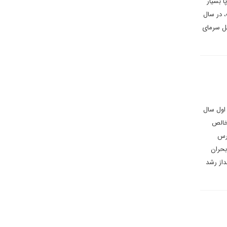
ر زمستان ۲۰۲۲ برای اتحادیه اروپا بسیار
، در سال
صل سرمای
اول سال
 (۱۸۹.۳ درصد از تولید ناخالص
فرانسه (۱۱۴.۴٪)، بلژیک (۱۰۷.۹٪) و قبرس
 بحران
داز رشد