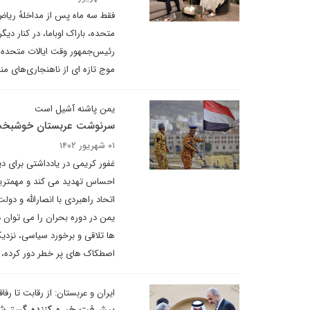
فقط سه ماه پس از مداخلهٔ ریاض
متحده، باراک اوباما، در کنار دی
رئیس‌جمهور وقت ایالات متحده، د
موج تازه ای از ناهنجاری‌های منط
یمن پاشنه آشیل است
سرنوشت عربستان خوشبخت د
۰۱ شهریور ۱۴۰۲
غفور کریمی در یادداشتی برای دی
احساس تهدید می کند و مهمترین 
اتحاد راهبردی با انصارالله و د
یمن در دوره بحران را می توان د
ها تلاقی و برخورد سیاسی، نزدیک
اصطکاک های پر خطر دور کرده، 
ایران و عربستان: از رقابت تا رفا