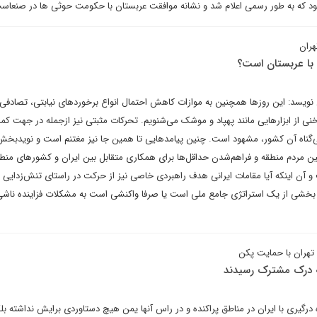
ود که به طور رسمی اعلام شد و نشانه موافقت عربستان با حکومت حوثی ها در صنعاس
هران
با عربستان است؟
یسد: این روزها همچنین به موازات کاهش احتمال انواع برخوردهای نیابتی، تصادفی 
ی از ابزارهایی مانند پهپاد و موشک می‌شنویم. تحرکات مثبتی نیز ازجمله در جهت ک
ی‌گناه آن کشور، مشهود است. چنین پیامدهایی تا همین جا نیز مغتنم است و نویدبخ
مردم منطقه و فراهم‌شدن حداقل‌ها برای همکاری متقابل بین ایران و کشورهای منطقه‌
 آن اینکه آیا مقامات ایرانی هدف راهبردی خاصی نیز از حرکت در راستای تنش‌زدایی ب
 بخشی از یک استراتژی جامع ملی است یا صرفا واکنشی است به مشکلات فزاینده ناشی
تهران با حمایت پکن
به درک مشترک رسیدند
رگیری با ایران در مناطق پراکنده و در راس آنها یمن هیچ دستاوردی برایش نداشته بل