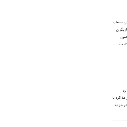
بتی حساب
زیگران
همین
تیجه
دی
مذاکره با
در حومه