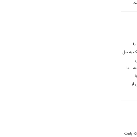
ت.
یا
مک به حل
ش
. اما
ا
 از
که باعث