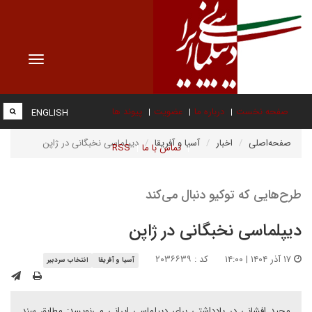
Toggle
vigation
صفحه نخست
درباره ما
عضویت
پیوند ها
ENGLISH
صفحه‌اصلی
اخبار
آسیا و آفریقا
دیپلماسی نخبگانی در ژاپن
تماس با ما
RSS
طرح‌هایی که توکیو دنبال می‌کند
دیپلماسی نخبگانی در ژاپن
۱۷ آذر ۱۴۰۴ | ۱۴:۰۰
کد : ۲۰۳۶۶۳۹
آسیا و آفریقا
انتخاب سردبیر
مجید افشانی در یادداشتی برای دیپلماسی ایرانی می‌نویسد: مطابق سند