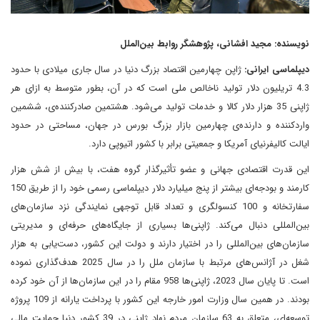
نویسنده: مجید افشانی، پژوهشگر روابط بین‌الملل
دیپلماسی ایرانی:
ژاپن چهارمین اقتصاد بزرگ دنیا در سال جاری میلادی با حدود
4.3 تریلیون دلار تولید ناخالص ملی است که در آن، بطور متوسط به ازای هر
ژاپنی 35 هزار دلار کالا و خدمات تولید می‌شود. هشتمین صادرکننده‌ی، ششمین
واردکننده و دارنده‌ی چهارمین بازار بزرگ بورس در جهان، مساحتی در حدود
ایالت کالیفرنیای آمریکا و جمعیتی برابر با کشور اتیوپی دارد.
این قدرت اقتصادی جهانی و عضو تأثیرگذار گروه هفت، با بیش از شش هزار
کارمند و بودجه‌ای بیشتر از پنج میلیارد دلار دیپلماسی رسمی خود را از طریق 150
سفارتخانه و 100 کنسولگری و تعداد قابل توجهی نمایندگی نزد سازمان‌های
بین‌المللی دنبال می‌کند. ژاپنی‌ها بسیاری از جایگاه‌های حرفه‌ای و مدیریتی
سازمان‌های بین‌المللی را در اختیار دارند و دولت این کشور، دست‌یابی به هزار
شغل در آژانس‌های مرتبط با سازمان ملل را در سال 2025 هدف‌گذاری نموده
است. تا پایان سال 2023، ژاپنی‌ها 958 مقام را در این سازمان‌ها از آن خود کرده
بودند. در همین سال وزارت امور خارجه این کشور با پرداخت یارانه از 109 پروژه
توسعه‌ای، متعلق به 63 سازمان مردم نهاد ژاپنی در 39 کشور دنیا حمایت مالی