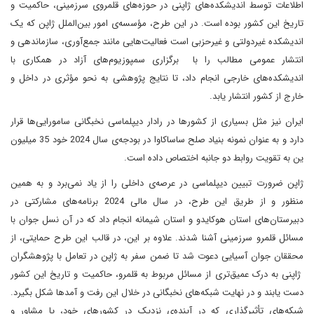
اطلاعات توسط اندیشکده‌های ژاپنی در حوزه‌های قلمروی سرزمینی، حاکمیت و
تاریخ این کشور بوده است. در این طرح، مؤسسه‌ی امور بین‌الملل ژاپن که یک
اندیشکده غیردولتی و غیرحزبی است فعالیت‌هایی مانند جمع‌آوری، سازماندهی و
انتشار عمومی مطالب را با برگزاری سمپوزیوم‌های آزاد در همکاری با
اندیشکده‌های خارجی انجام داد، تا نتایج پژوهشی به نحو مؤثری در داخل و
خارج از کشور انتشار یابد.
ایران نیز مثل بسیاری از کشورها در رادار دیپلماسی نخبگانی سامورایی‌ها قرار
دارد و به عنوان نمونه بنیاد صلح ساساکاوا در بودجه‌ی سال 2024 خود 35 میلیون
ین به تقویت روابط دو جانبه اختصاص داده است.
ژاپن ضرورت تبیین دیپلماسی در عرصه‌ی داخلی را از یاد نمی‌برد و به همین
منظور و از طریق این طرح، در سال مالی 2024 برنامه‌های مشارکتی در
دبیرستان‌های استان‌ هوکایدو و استان شیمانه انجام داد که در آن نسل جوان با
مسائل قلمرو سرزمینی آشنا شدند. علاوه بر این، در قالب این طرح حمایتی، از
محققان جوان آسیایی دعوت شد تا ضمن سفر به ژاپن در تعامل با پژوهشگران
ژاپنی به درک عمیق‌تری از مسائل مربوط به قلمرو، حاکمیت و تاریخ این کشور
دست یابند و در نهایت شبکه‌های نخبگانی در خلال این رفت‌ و آمدها شکل بگیرد.
شبکه‌های تأثیرگذاری که در آینده‌ی نزدیک در کشورهای خود، یا مشاور و