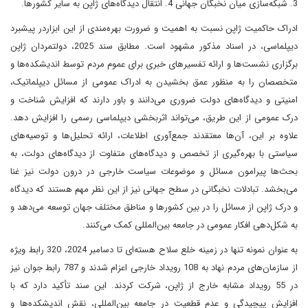
3. شبکه‌سازی میان نخبگان جهانی 4. انتقال دیدگاه‌های ژاپن به سایر کشورها.
ادراک حاکمیت ژاپن نسبت به اهمیت و ضرورت بهره‌مندی از این ابزاردر پیشبرد
دیپلماسی، در اسناد مذکور مشهود است. مطابق سند 2025، دولتمردان ژاپن
برگزاری نشست‌ها و ارائه تفسیرهای خبری برای عموم مردم توسط اندیشکده‌ها و
متخصصان را به منظور عمق بخشیدن به ادراک عمومی از مسائل دیپلماتیک،
امنیتی و دیدگاه‌های دولت ضروری می‌دانند و باور دارند که افزایش شناخت و
درک عمومی از این طریق، می‌تواند اثربخشی دیپلماسی رسمی را افزایش دهد.
علاوه بر این، آن‌ها معتقدند جمع‌آوری اطلاعات، ارائه تحلیل‌ها و توصیه‌های
سیاستی با بهره‌گیری از تخصص و دیدگاه‌های متفاوت از دیدگاه‌های دولت، به
بحث‌ها پیرامون مسائل و موضوعات سیاست خارجی در درون دولت نیز غنا
می‌بخشد. تبادلات نخبگانی در سطح جهانی نیز از این نظر مهم هستند که دیدگاه
و درک ژاپن از مسائل را در بین کشورها و مناطق مختلف جهان توسعه می‌دهد و
به شکل‌دهی افکار عمومی در جامعه بین‌المللی کمک می‌کنند.
به عنوان نمونه تنها در زمینه خلع سلاح هسته‌ای تا دسامبر 2024، 320 رابط ویژه
از سازمان‌های مردم نهاد به 108 رویداد خارجی اعزام شدند و 787 رابط جوان نیز
در 55 رویداد مشابه خارج از ژاپن، شرکت کردند. این سند تأکید دارد که با
افزایش پیچیدگی و عدم قطعیت در جامعه بین‌المللی، نقش اندیشکده‌ها و