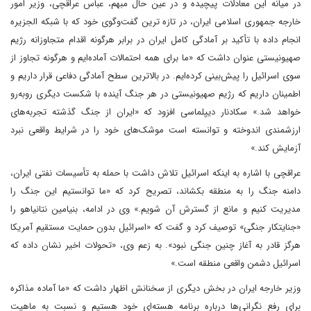
در میانه این معادلات پیچیده و در عین حال مبهم، عباس عراقچی، وزیر امور
خارجه جمهوری اسلامی ایران، در تازه ترین گفت‌وگوی خود که با شبکه الجزیره
انجام داده با تأکید بر آمادگی کامل ایران در برابر هرگونه اقدام متجاوزانه رژیم
صهیونیستی عنوان داشت که «ما برای همه احتمالات آماده‌ایم و هرگونه تجاوز از
سوی اسرائیل را پیش‌بینی کرده‌ایم. در بالاترین سطح آمادگی دفاعی قرار داریم و
اطمینان داریم که رژیم صهیونیستی در هر جنگ آینده با شکست دیگری روبه‌رو
خواهد شد.» سکادنار دیپلماسی افزود که «ایران از جنگ گذشته تجربه‌های
ارزشمندی اندوخته و توانسته است موشک‌های خود را در شرایط واقعی نبرد
آزمایش کند.»
عراقچی با اشاره به اینکه اسرائیل تلاش داشت با حمله به تأسیسات نفتی ایران،
دامنه جنگ را به منطقه بکشاند، تصریح کرد که «ما توانستیم این جنگ را
مدیریت کنیم و مانع از گسترش آن شویم.» وی در ادامه، بنیامین نتانیاهو را
«جنایتکار جنگی» توصیف کرد و گفت که «اسرائیل بدون حمایت مستقیم آمریکا
هرگز قادر به آغاز چنین جنگی نبود». به زعم وی، «تحولات اخیر نشان داده که
اسرائیل دشمن واقعی منطقه است.»
وزیر خارجه ایران در بخش دیگری از سخنانش اظهار داشت که «ما آماده مذاکره
برای رفع نگرانی‌ها درباره برنامه هسته‌ای خود هستیم و نسبت به ماهیت