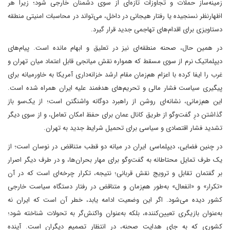
زمینه‌ساز حملات و تجاوزات تازه‌ای از سوی دشمنان خارجی شود؛ زیرا هر
اظهارنظر نسنجیده یا رفتار هیجانی در داخل، می‌تواند در محاسبات امنیتی منطقه
دستاویزی برای اقدام‌های تهاجمی جدید قرار گیرد.
در همین حال، صحنه منطقه‌ای نیز در تعلیق و ابهام مانده است. پیام‌های
دیپلماتیک نرم از سوی مسقط که همواره نقش میانجی قابل اعتماد میان تهران و
غرب را ایفا کرده با اعزام هم‌زمان مقام ارشد خزانه‌داری آمریکا به خاورمیانه برای
پیگیری سیاست فشار مالی و تحریم‌های هدفمند علیه ایران همراه شده است.
این هم‌زمانی، نشانه‌ای روشن از راهبرد دوگانه واشنگتن است؛ از یک‌سو باز
گذاشتن درِ گفت‌وگو از طریق کانال عمان برای حفظ امکان تعامل، و از سوی دیگر
تشدید فشار اقتصادی و سیاسی برای تحمیل شرایط جدید به تهران.
در چنین فضایی، دیپلماسی ایران در میانه دو قطب متناقض در نوسان است؛ از
یک طرف تمایل محتاطانه به گفت‌وگو برای مهار بحران‌ها، و در طرف دیگر اصرار
بر گفتمان تقابل و ترویج نقش قربانی؛ نتیجه، تکرار چرخه‌ای است که در آن
«تکرار» و «انفعال» به‌طور هم‌زمان و متناقض در رفتار دستگاه سیاست خارجی
کشور دیده می‌شود. اگر این وضعیت ادامه یابد، خطر آن است که ایران نه
به‌عنوان بازیگری تعیین‌کننده، بلکه به‌عنوان واکنش‌گر به تحولات شناخته شود؛
کشوری که به جای هدایت صحنه، در انتظار تصمیم دیگران است. آینده