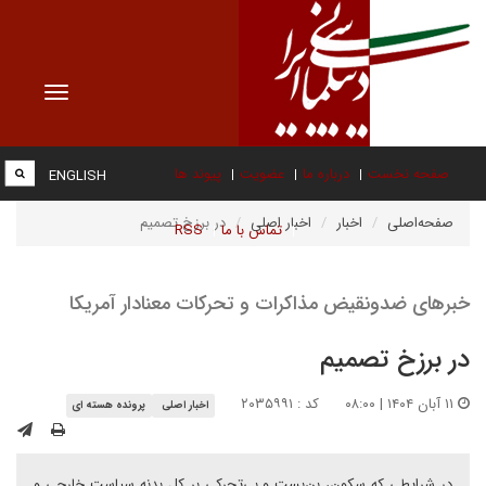
Toggle
vigation
صفحه نخست
درباره ما
عضویت
پیوند ها
ENGLISH
صفحه‌اصلی
اخبار
اخبار اصلی
در برزخ تصمیم
تماس با ما
RSS
خبرهای ضدونقیض مذاکرات و تحرکات معنادار آمریکا
در برزخ تصمیم
۱۱ آبان ۱۴۰۴ | ۰۸:۰۰
کد : ۲۰۳۵۹۹۱
اخبار اصلی
پرونده هسته ای
در شرایطی که سکون، بن‌بست و بی‌تحرکی بر کل بدنه سیاست خارجی و