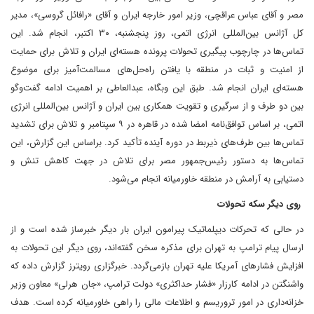
مصر و آقای عباس عراقچی، وزیر امور خارجه ایران و آقای «رافائل گروسی»، مدیر
کل آژانس بین‌المللی انرژی اتمی، روز پنجشنبه، ۳۰ اکتبر، انجام شد. این
تماس‌ها در چارچوب پیگیری تحولات پرونده هسته‌ای ایران و تلاش برای حمایت
از امنیت و ثبات در منطقه با یافتن راه‌حل‌های مسالمت‌آمیز برای موضوع
هسته‌ای ایران انجام شد. طبق این وبگاه، عبدالعاطی بر اهمیت ادامه گفت‌وگو
بین دو طرف و از سرگیری و تقویت همکاری بین ایران و آژانس بین‌المللی انرژی
اتمی، بر اساس توافق‌نامه امضا شده در قاهره در ۹ سپتامبر و تلاش برای تشدید
تماس‌ها بین طرف‌های ذیربط در دوره آینده تأکید کرد. براساس این گزارش،‌ این
تماس‌ها به دستور رئیس‌جمهور مصر برای تلاش در جهت کاهش تنش و
دستیابی به آرامش در منطقه خاورمیانه انجام می‌شود.
روی دیگر سکه تحولات
در حالی که تحرکات دیپلماتیک پیرامون ایران بار دیگر خبرساز شده است و از
ارسال پیام ترامپ به تهران برای مذکره سخن گفته‌اند، روی دیگر این تحولات به
افزایش فشارهای آمریکا علیه تهران بازمی‌گردد. خبرگزاری رویترز گزارش داده که
واشنگتن در ادامه کارزار «فشار حداکثری» دولت ترامپ، «جان هرلی» معاون وزیر
خزانه‌داری در امور تروریسم و اطلاعات مالی را راهی خاورمیانه کرده است. هدف