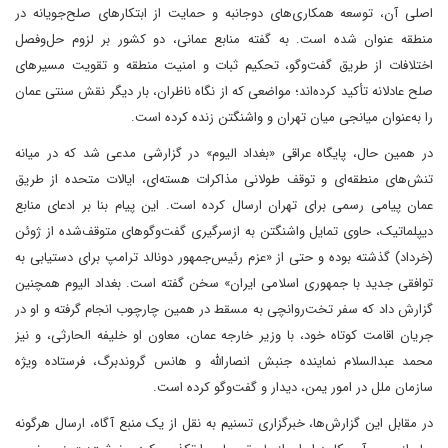
اصلی آن، توسعه همکاری‌های دوجانبه و حمایت از ابتکارهای صلح‌جویانه در
منطقه عنوان شده است. به گفته منابع عمانی، دو کشور بر لزوم حل‌وفصل
اختلافات از طریق گفت‌وگو، تحکیم ثبات و امنیت منطقه و تقویت مسیرهای
صلح عادلانه تأکید کرده‌اند؛ مواضعی که از نگاه ناظران، بار دیگر نقش سنتی عمان
را به‌عنوان میانجی میان تهران و واشنگتن زنده کرده است.
در همین حال، پایگاه عراقی «بغداد الیوم» در گزارشی مدعی شد که در میانه
تنش‌های منطقه‌ای و توقف طولانی مذاکرات هسته‌ای، ایالات متحده از طریق
عمان پیامی رسمی برای تهران ارسال کرده است. این پیام بنا بر ادعای منابع
دیپلماتیک، حاوی تمایل واشنگتن به ازسرگیری گفت‌وگوهای متوقف‌شده از ژوئن
(خرداد) گذشته بوده و حتی از «عزم رئیس‌جمهور دونالد ترامپ برای دستیابی به
توافقی جدید با جمهوری اسلامی ایران» سخن گفته است. بغداد الیوم همچنین
گزارش داد که سفر تخت‌روانچی به مسقط در همین چارچوب انجام گرفته و او در
جریان اقامت کوتاه خود، با وزیر خارجه عمان، معاون او خلیفه الحارثی، و نیز
محمد عبدالسلام نماینده جنبش انصارالله و هانس گروندبرگ، فرستاده ویژه
سازمان ملل در امور یمن، دیدار و گفت‌وگو کرده است.
در مقابل این گزارش‌ها، خبرگزاری تسنیم به نقل از یک منبع آگاه، ارسال هرگونه