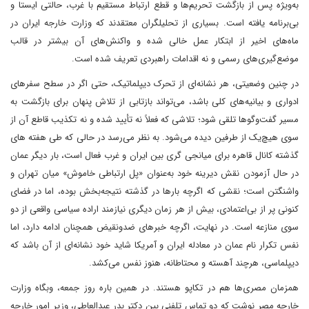
به‌ویژه پس از بازگشت تحریم‌ها و قطع ارتباط مستقیم با غرب، حالتی ایستا و
بی‌برنامه یافته است. بسیاری از تحلیلگران معتقدند که وزارت خارجه ایران در
ماه‌های اخیر از ابتکار عمل خالی شده و واکنش‌های آن بیشتر در قالب
موضع‌گیری‌های رسمی و نه اقدامات راهبردی تعریف شده است.
در چنین وضعیتی، هر نشانه‌ای از تحرک دیپلماتیک، حتی اگر در سطح سفرهای
ادواری و بیانیه‌های کلی باشد، می‌تواند بازتابی از تلاش پنهان برای بازگشت به
مسیر گفت‌وگوها تلقی شود؛ تلاشی که فعلاً نه تأیید شده و نه تکذیب قاطع آن از
سوی هیچ‌یک از طرفین دیده می‌شود. به نظر می‌رسد در حالی که طی هفته های
گذشته کانال قاهره برای میانجی گری بین ایران و غرب فعال است، بار دیگر عمان
در حال آزمودن نقش دیرینه خود به‌عنوان «پل ارتباطی خاموش» میان تهران و
واشنگتن است؛ نقشی که اگرچه بارها در گذشته نتیجه‌بخش بوده، اما در فضای
کنونی پر از بی‌اعتمادی، بیش از هر زمان دیگری نیازمند اراده سیاسی واقعی از دو
سوی منازعه است. در نهایت، اگرچه خبرهای ضدونقیض همچنان ادامه دارد، اما
نفس تکرار نام عمان در معادله ایران و آمریکا شاید خود نشانه‌ای از آن باشد که
دیپلماسی، هرچند آهسته و محتاطانه، هنوز نفس می‌کشد.
همزمان مصری‌ها هم در تکاپو هستند. در همین باره روز جمعه، وبگاه وزارت
خارجه مصر نوشت که دو تماس تلفنی بین دکتر بدر عبدالعاطی، وزیر امور خارجه