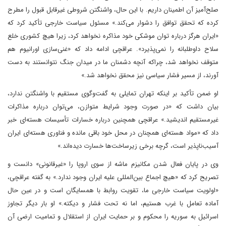
صلح‌آمیز آن اطمینان داریم. با این حال، واشنگتن شروطی غیرقابل قبول را مطرح
کرده که تحقق توافق را دشوار می‌کند.» مسئول سیاست خارجی تأکید کرد که
«ایران هرگز درباره توان موشکی خود مذاکره نخواهد کرد، زیرا هیچ کشوری خلع
سلاح داوطلبانه را نمی‌پذیرد». عراقچی ادامه داد که «غنی‌سازی اورانیوم هم
متوقف نخواهد شد، چراکه آنچه دشمنان ما در میدان جنگ نتوانستند به دست
آورند، از مسیر فشار سیاسی نیز محقق نخواهد شد.»
او ضمن تأکید بر اینکه تهران تمایلی به گفت‌وگوی مستقیم با واشنگتن ندارد،
بیان داشت که «در صورت وجود شرایط متوازن، می‌توان درباره مذاکرات
غیرمستقیم اندیشید.» عراقچی همچنین درباره خسارات تأسیسات هسته‌ای خبر
داد که «مواد هسته‌ای همچنان در محل خود باقی مانده و فناوری هسته‌ای ایران
آسیب‌ناپذیر است، گرچه برخی زیرساخت‌ها خسارت دیده‌اند.»
وی در پایان فعال شدن مکانیزم ماشه از سوی اروپا را «غیرقانونی» دانست و
تصریح کرد که «هیچ اجماع بین‌المللی علیه ایران وجود ندارد.» به گفته عراقچی،
«اولویت سیاست خارجی ما، تقویت روابط با همسایگان است و در عین حال
آماده تعامل با غرب هستیم، اما نه تحت فشار و دیکته.» او بار دیگر تجاوز
اسرائیل به سوریه را محکوم و بر حمایت ایران از استقلال و تمامیت ارضی آن