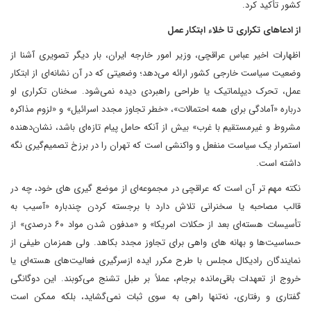
کشور تأکید کرد.
از ادعاهای تکراری تا خلاء ابتکار عمل
اظهارات اخیر عباس عراقچی، وزیر امور خارجه ایران، بار دیگر تصویری آشنا از
وضعیت سیاست خارجی کشور ارائه می‌دهد؛ وضعیتی که در آن نشانه‌ای از ابتکار
عمل، تحرک دیپلماتیک یا طراحی راهبردی دیده نمی‌شود. سخنان تکراری او
درباره «آمادگی برای همه احتمالات»، «خطر تجاوز مجدد اسرائیل» و «لزوم مذاکره
مشروط و غیرمستقیم با غرب» بیش از آنکه حامل پیام تازه‌ای باشد، نشان‌دهنده
استمرار یک سیاست منفعل و واکنشی است که تهران را در برزخ تصمیم‌گیری نگه
داشته است.
نکته مهم‌ تر آن است که عراقچی در مجموعه‌ای از موضع گیری های خود، چه در
قالب مصاحبه یا سخنرانی تلاش دارد با برجسته کردن چندباره «آسیب به
تأسیسات هسته‌ای بعد از حکلات امریکا» و «مدفون شدن مواد ۶۰ درصدی» از
حساسیت‌ها و بهانه های واهی برای تجاوز مجدد بکاهد. ولی همزمان طیفی از
نمایندگان رادیکال مجلس با طرح مکرر ایده ازسرگیری فعالیت‌های هسته‌ای یا
خروج از تعهدات باقی‌مانده برجام، عملاً بر طبل تشنج می‌کوبند. این دوگانگی
گفتاری و رفتاری، نه‌تنها راهی به سوی ثبات نمی‌گشاید، بلکه ممکن است