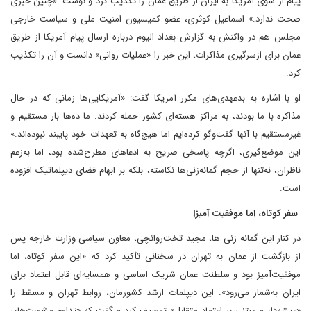
پیام از سوی آمریکا به ایران از طریق عمان را تکذیب کرد و نوشت: «چنین خبری
صحت ندارد.» اسماعیل کوثری، عضو کمیسیون امنیت ملی و سیاست خارجی
مجلس هم در واکنش به گزارش بغداد الیوم درباره ارسال پیام آمریکا از طریق
عمان برای ازسرگیری مذاکرات، این خبر را «عملیات روانی» دانست و آن را تکذیب
کرد.
او با اشاره به بدعهدی‌های مکرر آمریکا گفت: «آمریکایی‌ها زمانی که در حال
مذاکره با ما بودند، به مراکز هسته‌ای کشور حمله کردند. ما ده‌ها بار مستقیم و
غیرمستقیم با آنها گفت‌وگو کرده‌ایم اما هیچ‌گاه به تعهدات خود پایبند نبوده‌اند.»
این موضع‌گیری، اگرچه پاسخی صریح به ادعاهای مطرح‌شده بود، اما به‌زعم
ناظران، نه‌تنها از حجم گمانه‌زنی‌ها نکاسته، بلکه بر ابهام فضای دیپلماتیک افزوده
است.
سفر کوتاه، اما موفقیت آمیز!
در کنار این گمانه زنی ها، مجید تخت‌روانچی، معاون سیاسی وزارت خارجه پس
از بازگشت از عمان به تهران در سخنانی تأکید کرد که «این سفر کوتاه، اما
موفقیت‌آمیز بود و سلطنت عمان شریک اساسی و همسایه‌ای قابل اعتماد برای
ایران به‌شمار می‌رود». این دیپلمات ارشد کشورمان، روابط تهران و مسقط را
«ریشه‌دار و مبتنی بر اعتماد متقابل» توصیف کرد و گفت که «تداوم مشورت‌های