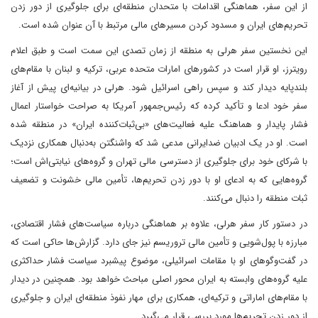
از این سفر، هماهنگی اقدامات با متحدان منطقه‌ای برای جلوگیری از دور زدن
تحریم‌های ایران و مسدود کردن مسیرهای مالی مرتبط با آن عنوان شده است.
این نخستین سفر هرلی به منطقه از زمان تصدی این سمت است و طبق اعلام
رویترز، او قرار است در کشورهای امارات متحده عربی، ترکیه و لبنان با مقام‌های
بلندپایه دیدار کند و سپس راهی اسرائیل شود. هرلی در بیانیه‌ای پیش از آغاز
سفر خود ادعا و تأکید کرده که رئیس‌جمهور آمریکا به صراحت خواستار اعمال
فشار پایدار و هماهنگ علیه فعالیت‌های «بی‌ثبات‌کننده ایران» در منطقه شده
است. او در یک ادبیان ضدایرانی مدعی شد که واشنگتن به‌دنبال همکاری نزدیک
با شرکای خود برای جلوگیری از دسترسی مالی تهران و گروه‌های نیابتی‌اش است؛
گروه‌هایی که به ادعای او با دور زدن تحریم‌ها، تأمین مالی خشونت و تضعیف
ثبات منطقه را دنبال می‌کنند.
در دستور کار سفر هرلی، علاوه بر هماهنگی درباره سیاست‌های فشار اقتصادی،
مبارزه با پول‌شویی و تأمین مالی تروریسم نیز جای دارد. گزارش‌ها حاکی است که
در گفت‌وگوهای او با مقامات اسرائیلی، موضوع پیشبرد سیاست فشار حداکثری
علیه گروه‌های وابسته به ایران محور اصلی مباحث خواهد بود. همچنین در دیدار
با مقام‌های اماراتی و ترکیه‌ای، همکاری برای مهار نفوذ منطقه‌ای ایران و جلوگیری
از دور زدن تحریم‌ها مورد بررسی قرار می‌گیرد.