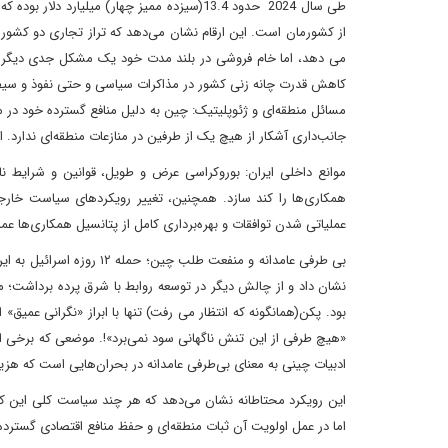
از کشورمان است. این ارقام نشان می‌دهد که تراز تجاری دو کشو
می دهد، اما خام فروشی در بلند مدت خود یک مشکل جدی دیگر اس
کاهش قدرت چانه زنی کشور در مذاکرات سیاسی و حتی نفوذ و سیطر
مسائل منطقه‌ای و ژئوپلیتیک: چین به دلیل منافع گسترده خود در م
جانب‌داری آشکار از هیچ یک از طرفین در منازعات منطقه‌ای ندارد. ای
موانع داخلی ایران: بوروکراسی عرض و طویل، قوانین و شرایط ناک
همکاری‌ها را کند سازد. همچنین، تغییر رویکردهای سیاست خارجی
عملیاتی شدن توافقات و بهره‌برداری کامل از پتانسیل همکاری‌ها عم
نشان داد و از چالش دیگر در توسعه روابط با شرق پرده برداشت؛ م
بود. پکن(همانگونه که انتظار می رفت) تنها با ابراز «نگرانی عمیق»
«هیچ طرفی از این تنش ناگهانی سود نمی‌برد»!. موضعی که برخی اند
ادبیات چینی به معنای بی‌طرفی عامدانه در بحران‌هایی است که هزین
این رویکرد محتاطانه نشان می‌دهد که هر چند سیاست کلی این کش
اما در عمل اولویت آن ثبات منطقه‌ای و حفظ منافع اقتصادی گسترده