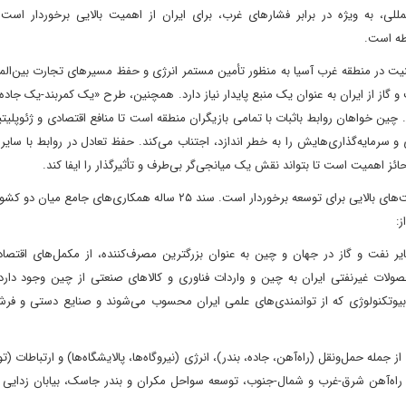
، به ویژه در برابر فشارهای غرب، برای ایران از اهمیت بالایی برخوردار اس
بطه است.
نیت در منطقه غرب آسیا به منظور تأمین مستمر انرژی و حفظ مسیرهای تجارت بین‌ال
 گاز از ایران به عنوان یک منبع پایدار نیاز دارد. همچنین، طرح «یک کمربند-یک جاده»
. چین خواهان روابط باثبات با تمامی بازیگران منطقه است تا منافع اقتصادی و ژئوپلیت
سرمایه‌گذاری‌هایش را به خطر اندازد، اجتناب می‌کند. حفظ تعادل در روابط با سای
ئز اهمیت است تا بتواند نقش یک میانجی‌گر بی‌طرف و تأثیرگذار را ایفا کند.
با وجود دغدغه های نسبتا متفاوت فوق، روابط ایران و چین از ظرفیت‌های بالایی برای توسعه برخوردار است. سند ۲۵ ساله همکاری
:
خایر نفت و گاز در جهان و چین به عنوان بزرگترین مصرف‌کننده، از مکمل‌های اقتصا
حصولات غیرنفتی ایران به چین و واردات فناوری و کالاهای صنعتی از چین وجود دارد
وتکنولوژی که از توانمندی‌های علمی ایران محسوب می‌شوند و صنایع دستی و فر
 جمله حمل‌ونقل (راه‌آهن، جاده، بندر)، انرژی (نیروگاه‌ها، پالایشگاه‌ها) و ارتباطات (
ل راه‌آهن شرق-غرب و شمال-جنوب، توسعه سواحل مکران و بندر جاسک، بیابان زدایی 