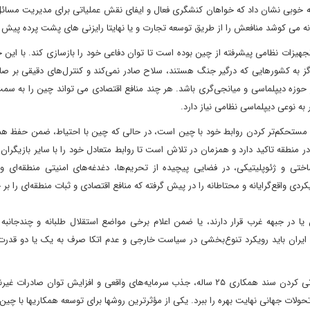
به خوبی نشان داد که خواهان کنشگری فعال و ایفای نقش عملیاتی برای مدیریت مسائ
نه می کوشد منافعش را از طریق توسعه تجارت و یا نهایتا رایزنی های پشت پرده پیش ب
هیزات نظامی پیشرفته از چین بوده است تا توان دفاعی خود را بازسازی کند. با این حا
گز به کشورهایی که درگیر جنگ هستند، سلاح صادر نمی‌کند و کنترل‌های دقیقی بر صاد
ر حوزه دیپلماسی و میانجی‌گری باشد. هر چند منافع اقتصادی می تواند چین را به سم
به نوعی دیپلماسی نظامی نیاز دارد.
 مستحکم‌تر کردن روابط خود با چین است، در حالی که چین با احتیاط، ضمن حفظ هم
ر منطقه تاکید دارد و همزمان در تلاش است تا روابط متعادل خود را با سایر بازیگران
ختی و ژئوپلیتیکی، در فضایی پیچیده از تحریم‌ها، دغدغه‌های امنیتی منطقه‌ای و
ی واقع‌گرایانه و محتاطانه را در پیش گرفته که منافع اقتصادی و ثبات منطقه‌ای را بر 
 در جبهه غرب قرار دارند، یا ضمن اعلام برخی مواضع استقلال طلبانه و چندجانبه گر
ی ایران باید رویکرد تنوع‌بخشی در سیاست خارجی و عدم اتکا صرف به یک یا دو قدرت
به طور ویژه در ارتباط با چین، دیپلماسی فعال ایران باید بر عملیاتی کردن سند همکاری ۲۵ ساله، جذب سرمایه‌های واقعی و افزایش توان
حولات جهانی نهایت بهره را ببرد. یکی از مؤثرترین روشها برای توسعه همکاریها با چی