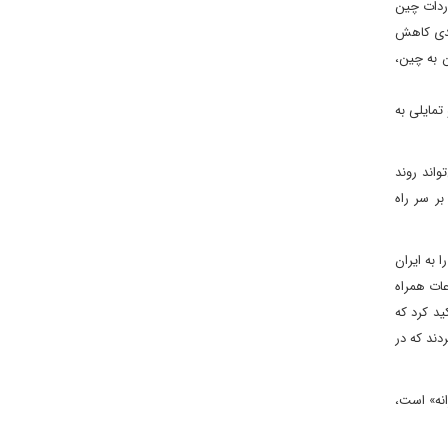
، صادرات چین به ایران و 4/4 میلیارد دلار نیز واردات چین
حدی کاهش
 به چین،
تمایلی به
واند روند
ر سر راه
شانگهای را به ایران
عات همراه
ید کرد که
دند که در
نه» است،