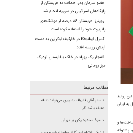
عضو سازمان بدر: حملات به عربستان از
پایگاه‌های اسرائیلی در سوریه انجام شد
رویترز: عربستان ۸۶ درصد از موشک‌های
پاتریوت خود را استفاده کرده است
کنترل ایوانوفکا در خارکیف اوکراین به دست
ارتش روسیه افتاد
انفجار یک پهپاد در خاک بلغارستان نزدیک
مرز رومانی
مطالب مرتبط
این روابط
سفر آقای قالیباف به چین می‌تواند نقطه
نطقه‌ای و بین‌المللی بوده و در دوره پس از حمله ۱۲ روزه اسرائیل به ایران
عطف باشد اگر ...
نفوذ محدود پکن بر تهران
ساخت‌ها و
 پشتوانه
درک اشتباه امریکا از روابط ایران و چین