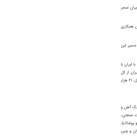
یران منجر
ان همکاری
مسیر این
 ایران با
ران از کل
تجارت خارجی چین در سال 2024، تنها ۰.۰۲ (دو دهم درصد) بوده (کاهش ۹ درصدی نسبت به سال پیش از آن) و این در حالی است که چین در این سال، ۶۱ هزار
سنگ آهن و
ت صنعتی،
و پوشاک)،
ان و چین