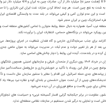
طی سال 2024 حدود 13.4(سیزده ممیز چهار) میلیارد دلار بوده که 8.9 (هشت ممیز نه) میلیارد دلار از آن
ر به شدت به نفع چین است. هر چند لحاظ کردن صارات نفت ایران این ناترازی را تا 
ت و این عدم توازن کمی و کیفی می‌تواند در بلند مدت به وابستگی اقتصادی ایران
ه استراتژیک چین بر ایران منجر شود.
نطقه غرب آسیا، همواره به دنبال حفظ روابط متوازن با تمامی کشورهای منطقه است و 
ن رویکرد می‌تواند در بزنگاه‌های حساس، انتظارات ایران را برآورده نکند.
ارامد برای جذب سرمایه‌گذاری خارجی و گاه فقدان شفافیت در اجرای پروژه‌ها، می‌ت
 بعد از هر بار تغییر دولت و عدم ثبات در مدیریت می‌تواند به عنوان مانعی جدی ب
ل کرده و در بلندمدت، آینده این روابط را دچار چالش‌های اساسی سازد.
بی طرفی عامدانه و منفعت طلب چین؛ حمله ۱۲ روزه اسرائیل به ایران در خرداد ۱۴۰۴ روی دیگری از متحدان شرقی و سازمانهای امنیتی همچون 
وضع چین در قبال این رویداد با تأکید بر خویشتن‌داری و حل‌وفصل مسالمت‌آمیز مناز
 از پیامدهای جدی حمله اسرائیل، این اقدام را مغایر با منشور سازمان ملل دانست و تأک
یشکده‌های چینی از آن تحت عنوان «نشستن بر بلندای کوه و نظاره نبرد ببرها» یاد کر
ه‌اش برای چین بالاست و منافع فوری‌ای در آن دیده نمی‌شود.
ور، مقاومت در برابر «یکجانبه گرایی افسار گسیخته غربی» و «سیاست های تجاوزکارا
‌اش است و تمایلی به درگیر شدن مستقیم در منازعات نظامی منطقه‌ای ندارد.