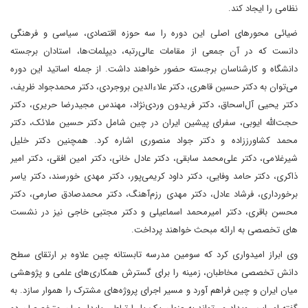
نظامی را ایجاد کند.
ضیائی محورهای اصلی این دوره را سه حوزه اقتصادی، سیاسی و فرهنگی
دانست که در آن جمعی از مقامات عالی‌رتبه، دیپلمات‌ها، استادان برجسته
دانشگاه و کارشناسان برجسته حضور خواهند داشت. از جمله اساتید این دوره
می‌توان به دکتر حسین قاهری، دکتر علاءالدین بروجردی، دکتر محمدجواد ظریف،
دکتر یحیی آل‌اسحاق، دکتر فریدون وردی‌نژاد، مهندس مجیدرضا حریری، دکتر
حجت‌الله ایوبی، سفرای پیشین ایران در چین شامل دکتر حسین ملائک، دکتر
محمد کشاورززاده و دکتر جواد منصوری اشاره کرد. همچنین دکتر خلیل
شیرغلامی، دکتر علی‌محمد سابقی، دکتر عادل خانی، دکتر امین افقی، دکتر امیر
ذاکری، دکتر حامد وفایی، دکتر داود کریمی‌پور، دکتر مهدی خورسند، دکتر یاسر
برخورداری، فرشاد عادل، دکتر مهدی رزم‌آهنگ، دکتر محمدصادق صارمی، دکتر
محسن باقری، دکتر امیرمحمد اسماعیلی و دکتر مجتبی خاجی نیز در نشست
های تخصصی به ارائه مبحث خواهند پرداخت.
وی ابراز امیدواری کرد که سومین مدرسه تابستانه چین علاوه بر ارتقای سطح
دانش تخصصی مخاطبان، زمینه را برای گسترش همکاری‌های علمی و پژوهشی
میان ایران و چین فراهم آورد و مسیر اجرای پروژه‌های مشترک را هموار سازد. به