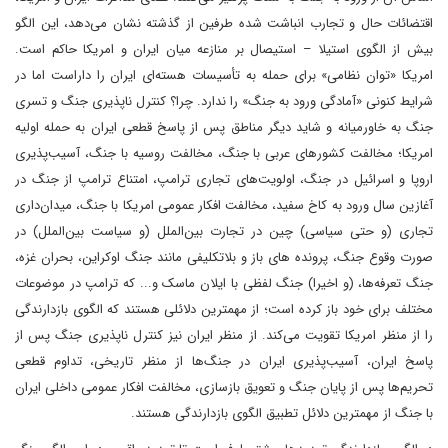
اقتضائات حال و تجارب انباشت شده طرفین از گذشته نشان می‌دهد، این الگو
بیش از الگوی استیلا – استیصال بر منازعه میان ایران و امریکا حاکم است.
امریکا «توان نظامی» برای حمله به تأسیسات هسته‌ای ایران را داراست اما در
شرایط کنونی «آمادگی ورود به جنگ» را ندارد. چرا؟ کنترل ناپذیری جنگ و تسری
جنگ به خاورمیانه و شاید دیگر مناطق پس از پاسخ قطعی ایران به حمله اولیه
امریکا؛ مخالفت کشورهای عربی با جنگ، مخالفت روسیه با جنگ، آسیب‌پذیری
اروپا و اسرائیل در جنگ، اولویت‌های تجاری ترامپ، امتناع ترامپ از جنگ در
آغازین سال ورود به کاخ سفید، مخالفت افکار عمومی امریکا با جنگ، میدان‌داری
تجاری (و حتی سیاسی) چین در تجارت بین‌الملل (و سیاست بین‌الملل) در
صورت وقوع جنگ، پرونده ها‌ی باز و بلاتکلیفی مانند جنگ اوکراین، بحران غزه،
جنگ تعرفه‌ها، (و اخیرا) جنگ لفظی با ایلان ماسک و... که ترامپ در موضوعات
مختلف برای خود باز کرده است؛ از مهمترین دلائلی هستند که الگوی بازدارندگی
را از منظر امریکا تقویت می‌کند. از منظر ایران نیز کنترل ناپذیری جنگ پس از
پاسخ ایران، آسیب‌پذیری ایران در جنگ‌ها از منظر تاریخی، تداوم قطعی
تحریم‌ها پس از پایان جنگ و تعویق بازسازی، مخالفت افکار عمومی داخلی ایران
با جنگ از مهمترین دلائل تطبیق الگوی بازدارندگی هستند.