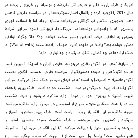
امریکا و طرفداران داخلی و خارجی‌اش بفروشد و بوسیله آن خروج از برجام در
سال 2017 را توجیه کرده و باالمال اعتبار دموکرات‌ها را در سیاست خارجی کاهش
دهد. جمهوری اسلامی نیز توافقی می‌خواهد مشابه برجام اما با ضمانت اجرای
بیشتری که با جابه‌جایی دولت‌ها در امریکا دچار فروپاشی نشود. در این شرایط
رسیدن به توافقی مرضی‌الطرفین بسیار سخت خواهد بود؟ حالا چگونه توافقی
ممکن خواهد بود؟ پاسخ در مفهوم نظری «جنگ اراده‌هاست» (War of wills) اما
جنگ اراده‌ها در چه فضایی شکل می‌گیرد و چه لوازمی دارد؟
در شرایط کنونی دو الگوی نظری می‌توانند تعارض ایران و امریکا را تبیین کنند.
هر دو الگو ذهنی و متوجه تصمیم‌گیران سیاست خارجی هستند. الگوی نخست
الگوی «استیلا – استیصال» است که در فردای نبرد در جنگ شکل می‌گیرد. در این
الگو یک طرف پیروز و دیگری در میدان شکست خورده است. طرف پیروز با هدف
تثبیت استیلا و پیروزی خود در میدان وارد مذاکره می‌شود و طرف شکست
خورده با هدف حفظ پرستیژ و خروج از استیصال در میدان، وارد مذاکره می‌شود.
نتیجه مذاکره در این الگو بازی برد – باخت است. طرف پیروز بیشترین امتیاز را
می‌گیرد و کمترین امتیاز می‌دهد و طرف شکست خورده بیشترین امتیاز را
می‌دهد و کمترین امتیاز را دریافت می‌کند. آیا این الگو در مورد ایران و امریکا
قابل تطبیق است؟ پاسخ اول خیر است از آن جهت که نبرد و جنگی عینی رخ