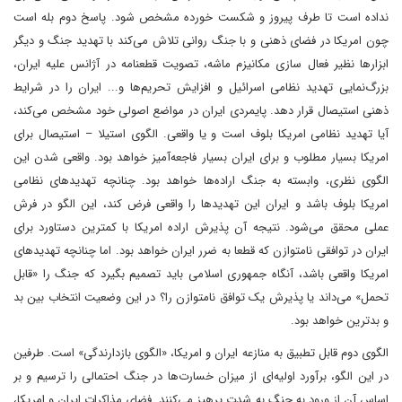
نداده است تا طرف پیروز و شکست خورده مشخص شود. پاسخ دوم بله است
چون امریکا در فضای ذهنی و با جنگ روانی تلاش می‌کند با تهدید جنگ و دیگر
ابزارها نظیر فعال سازی مکانیزم ماشه، تصویت قطعنامه در آژانس علیه ایران،
بزرگ‌نمایی تهدید نظامی اسرائیل و افزایش تحریم‌ها و... ایران را در شرایط
ذهنی استیصال قرار دهد. پایمردی ایران در مواضع اصولی خود مشخص می‌کند،
آیا تهدید نظامی امریکا بلوف است و یا واقعی. الگوی استیلا – استیصال برای
امریکا بسیار مطلوب و برای ایران بسیار فاجعه‌آمیز خواهد بود. واقعی شدن این
الگوی نظری، وابسته به جنگ اراده‌ها خواهد بود. چنانچه تهدیدهای نظامی
امریکا بلوف باشد و ایران این تهدیدها را واقعی فرض کند، این الگو در فرش
عملی محقق می‌شود. نتیجه آن پذیرش اراده امریکا با کمترین دستاورد برای
ایران در توافقی نامتوازن که قطعا به ضرر ایران خواهد بود. اما چنانچه تهدیدهای
امریکا واقعی باشد، آنگاه جمهوری اسلامی باید تصمیم بگیرد که جنگ را «قابل
تحمل» می‌داند یا پذیرش یک توافق نامتوازن را؟ در این وضعیت انتخاب بین بد
و بدترین خواهد بود.
الگوی دوم قابل تطبیق به منازعه ایران و امریکا، «الگوی بازدارندگی» است. طرفین
در این الگو، برآورد اولیه‌ای از میزان خسارت‌ها در جنگ احتمالی را ترسیم و بر
اساس آن از ورود به جنگ به شدت پرهیز می‌کنند. فضای مذاکرات ایران و امریکا،