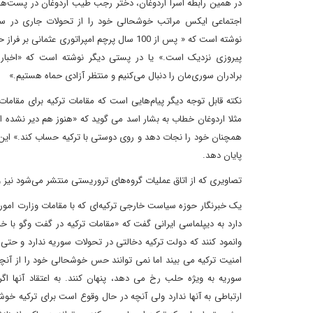
در همین رابطه اسرا اردوغان، دختر رجب طیب اردوغان در پست‌ه
اجتماعی ایکس مراتب خوشحالی خود را از تحولات جاری در سور
نوشته است که « پس از 100 سال پرچم امپراتوری عثمانی ب
‌پیروزی نزدیک است.» یا در پستی دیگر نوشته است که «اخبار
برادران سوری‌مان را دنبال می‌کنیم و منتظر آزادی حماه هستیم.»
نکته قابل توجه دیگر پیام‌هایی است که مقامات ترکیه برای مقامات
مثلا اردوغان خطاب به بشار اسد می گوید که «هنوز هم دیر نشده 
همچنان خود را نجات دهد و روی دوستی با ترکیه حساب کند.» این بدا
پایان دهد.
تصاویری که از اتاق عملیات گروه‌های تروریستی منتشر می‌شود نیز
یک خبرنگار حوزه سیاست خارجی ترکیه‌ای که با مقامات وزارت امور خ
دارد به دیپلماسی ایرانی گفت که «مقامات ترکیه در گفت وگو با خبر
وانمود کنند که دولت ترکیه دخالتی در تحولات سوریه ندارد و حتی 
امنیت ترکیه می بیند اما نمی توانند حس خوشحالی خود را از آن
سوریه به ویژه حلب رخ می دهد، پنهان کنند. به اعتقاد آنها اگ
ارتباطی به آنها ندارد ولی آنچه در حال وقوع است برای ترکیه خوش