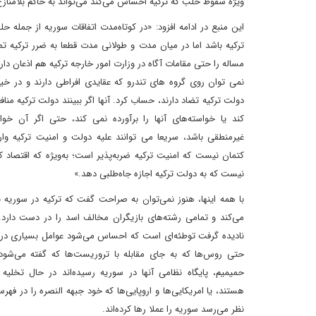
ویژه سقوط حلب که ترکیه احساس می‌کند می‌تواند به حاکم بلامناز
این منبع در ادامه افزود: «در کوتاه‌مدت اتفاقات سوریه از جمله ح
ترکیه باشد اما در میان مدت و طولانی مدت قطعا به ضرر ترکیه ت
مساله را حتی مقامات آگاه در وزارت امور خارجه ترکیه هم اذعان دارن
نمی توان روی گروه های تندرو که عقایدی افراطی دارند و در خی
دولت ترکیه تضاد دارند، حساب کرد. آنها اگر ببینند دولت ترکیه منا
کند یا خواسته‌های آنها را برآورده نمی کند، حتی اگر آن خوا
غیرمنطقی باشد، سریعا می توانند علیه دولت و امنیت ترکیه وار
کتمان نیست که امنیت ترکیه ضربه‌پذیر است؛ به‌ویژه که اقتصاد ک
نیست که به دولت ترکیه اجازه جاه‌طلبی دهد.»
با همه اینها، هنوز نمی‌توان به صراحت گفت که ترکیه در سوریه
می‌کند و تمامی رشته‌های بازیگران مخالف اسد را در دست دارد. 
نادیده گرفت توطئه‌ای است که احساس می‌شود عوامل بسیاری در
حتی روس‌ها که به جای مقابله با تروریست‌ها که گفته می‌شود
حمیمیم، پایگاه نظامی آنها در سوریه رسیده‌اند در حال تخلیه 
هستند، یا امریکایی‌ها و اروپایی‌ها که خود جبهه النصره را در فهر
نظر می‌رسد سوریه را عملا رها کرده‌اند.