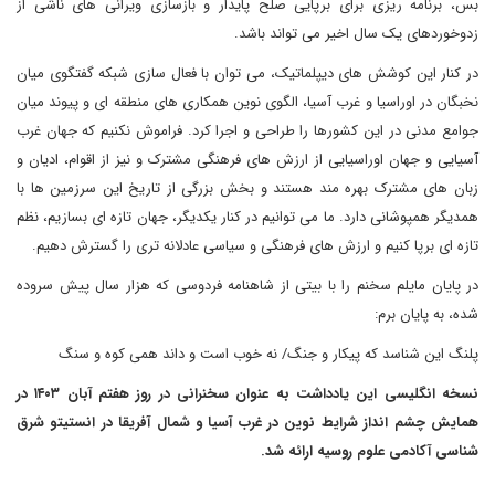
بس، برنامه ریزی برای برپایی صلح پایدار و بازسازی ویرانی های ناشی از
زدوخوردهای یک سال اخیر می تواند باشد.
در کنار این کوشش های دیپلماتیک، می توان با فعال سازی شبکه گفتگوی میان
نخبگان در اوراسیا و غرب آسیا، الگوی نوین همکاری های منطقه ای و پیوند میان
جوامع مدنی در این کشورها را طراحی و اجرا کرد. فراموش نکنیم که جهان غرب
آسیایی و جهان اوراسیایی از ارزش های فرهنگی مشترک و نیز از اقوام، ادیان و
زبان های مشترک بهره مند هستند و بخش بزرگی از تاریخ این سرزمین ها با
همدیگر همپوشانی دارد. ما می توانیم در کنار یکدیگر، جهان تازه ای بسازیم، نظم
تازه ای برپا کنیم و ارزش های فرهنگی و سیاسی عادلانه تری را گسترش دهیم.
در پایان مایلم سخنم را با بیتی از شاهنامه فردوسی که هزار سال پیش سروده
شده، به پایان برم:
پلنگ این شناسد که پیکار و جنگ/ نه خوب است و داند همی کوه و سنگ
نسخه انگلیسی این یادداشت به عنوان سخنرانی در روز هفتم آبان ۱۴۰۳ در
همایش چشم انداز شرایط نوین در غرب آسیا و شمال آفریقا در انستیتو شرق
شناسی آکادمی علوم روسیه ارائه شد.