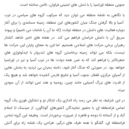
جنوبی منطقه اوراسیا را با تنش های امنیتی فراوان، ناامن ساخته است.
با نگاهی به نقشه منطقه می توان دید که سرکوب گروه های سیاسی در غرب
آسیا و بالا گرفتن جنگ میان کشورهای این منطقه، زمینه مساعدی را برای آغاز
دوباره فعالیت های داعش در منطقه لوانت (که ما آن را شامات می نامیم) و پیوند
سریع آن با داعش خراسان فراهم می کند. در هفته های اخیر شاهد کشتار
رهبران برخی حرکت های اسلامی هستیم. اما این به معنای پایان این حرکت ها
نیست، بلکه می تواند زمینه برخاستن گروه های تندروتر با ایدئولوژی های
خطرناکتر را فراهم کند که به ضرر همه دولت ها در غرب آسیا و نیز در اوراسیا
خواهد بود. در صورتی که جنگ آغاز شود، دامنه بحران بی تردید به بخش هایی
از آسیای مرکزی، قفقاز، جنوب آسیا و خلیج فارس کشیده خواهد شد و هیچ یک
از قدرت های بزرگ آسیایی مانند چین، روسیه و هند نمی توانند از آن سودی
ببرند.
در این شرایط، به نظر می رسد راه اندازی یک ابتکار نو و تشکیل فوری یک گروه
تماس فرامنطقه ای با حضور نمایندگان کشورهای گوناگون، از مینسک تا اسلام
آباد و از آستانه تا دوحه و قاهره از ضرورت برخوردار است. وظیفه این گروه تماس
فرامنطقه ای، گفتگو با همه طرف های درگیر، طراحی یک نقشه راه برای آتش