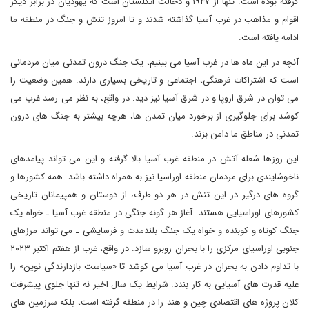
گرفته بوده است. تنها از ۱۹۴۷ و دخالت انگلستان است که یهودیان در برابر دیگر
اقوام و مذاهب در غرب آسیا گذاشته شدند و تا امروز تنش و جنگ در منطقه ما
ادامه یافته است.
آنچه در این ماه ها در غرب آسیا می بینیم، یک جنگ درون تمدنی میان مردمانی
است که اشتراکات فرهنگی، اجتماعی و تاریخی بسیاری دارند. همین وضعیت را
می توان در شرق اروپا و در شرق آسیا نیز دید. در واقع، به نظر می رسد غرب می
کوشد برای جلوگیری از برخورد میان تمدن ها، هرچه بیشتر به جنگ های درون
تمدنی در مناطق ما دامن بزند.
این روزها شعله آتش در منطقه غرب آسیا بالا گرفته و این می تواند پیامدهای
ناخوشایندی برای مردمان منطقه اوراسیا نیز به همراه داشته باشد. همه کشورها و
گروه های درگیر در این تنش در هر دو طرف، از دوستان و همپیمانان تاریخی
کشورهای اوراسیایی هستند. آغاز هر گونه جنگی در منطقه غرب آسیا ـ خواه یک
جنگ کوتاه و کوبنده و خواه یک جنگ بلندمدت و فرسایشی ـ می تواند مرزهای
جنوبی اوراسیای مرکزی را با بحران روبرو سازد. در واقع، غرب از هفتم اکتبر ۲۰۲۳
با تداوم دادن به بحران در غرب آسیا می کوشد تا «سیاست بازدارندگی نوین» را
علیه قدرت های آسیایی به کار بندد. شرایط یک سال اخیر نه تنها جلوی پیشرفت
کلان پروژه های اقتصادی چین و هند را در منطقه گرفته است، بلکه سرزمین های