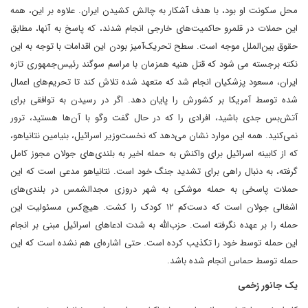
محل سکونت او بود، با هدف آشکار به چالش کشیدن ایران. علاوه بر این، همه
این حملات در قلمرو حاکمیت‌های خارجی انجام شدند، که پاسخ به آنها، مطابق
حقوق بین‌الملل موجه است. سطح تحریک‌آمیز بودن این اقدامات با توجه به این
نکته برجسته می شود که قتل هنیه همزمان با مراسم سوگند رئیس‌جمهوری تازه
ایران، مسعود پزشکیان انجام شد که متعهد شده تلاش کند تا تحریم‌های اعمال
شده توسط آمریکا بر کشورش را پایان دهد. اگر در رسیدن به توافقی برای
آتش‌بس جدی باشید، افرادی را که در حال گفت وگو با آن‌ها هستید، ترور
نمی‌کنید. همه این موارد نشان می‌دهد که نخست‌وزیر اسرائیل، بنیامین نتانیاهو،
که از کابینه اسرائیل برای واکنش به حمله اخیر به بلندی‌های جولان مجوز کامل
گرفته، به دنبال راهی برای تشدید جنگ خود است. نتانیاهو مدعی است که این
حملات پاسخی به حمله موشکی به شهر دروزی مجدالشمس در بلندی‌های
اشغالی جولان است که دست‌کم ۱۲ کودک را کشت. هیچ‌کس مسئولیت این
حمله را بر عهده نگرفته است. حزب‌الله به شدت ادعاهای اسرائیل مبنی بر انجام
این حمله توسط خود را تکذیب کرده است. حتی اشاره‌ای هم نشده است که این
حمله توسط حماس انجام شده باشد.
یک جانور زخمی