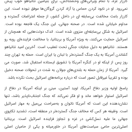
کارزار غزه، با تمام ویرانی‌های وحشتناکش، برای بنیامین نتانیاهو خوب پیش
نمی‌رود. او در نابود کردن حماس یا آزاد کردن گروگان‌ها موفق نبوده است. این
کارزار باعث مخالفت بی‌سابقه ای در داخل کشور، از جمله اعتراضات گسترده و
مداوم خیابانی شده است. در صحنه جهانی، این جنگ یک فاجعه بوده است.
اسرائیل به شکل بی‌سابقه‌ای منزوی شده است. اندک دولت‌هایی که همچنان از
اسرائیل حمایت می‌کنند، به ویژه آمریکا و بریتانیا، با مخالفت فزاینده‌ای روبه رو
هستند. نتانیاهو به دلیل جنایات جنگی تحت تعقیب است. آخرین امید نتانیاهو
کشاندن آمریکا به یک جنگ گسترده‌تر با لبنان یا ایران است. حمله به تهران چند
روز پس از اینکه او در کنگره آمریکا با تشویق ایستاده استقبال شد، صورت می
گیرد. آمریکا از زمان حمله به بلندی‌های جولان به شدت در تحولات صحنه دخیل
بوده و تقریباً غیرقابل تصور است که درباره برنامه‌های اسرائیل بحث نکرده باشد.
پاسخ اولیه وزیر دفاع آمریکا، لوید آستین، مبنی بر اینکه آمریکا در دفاع از
اسرائیل استوار خواهد ماند و او فکر نمی‌کند که جنگ اجتناب‌ناپذیر باشد، تنها
نشان‌دهنده این است که آمریکا ناتوان و به‌صراحت بی‌میل به مهار اسرائیل
است. وظیفه هر کس که مخالف جنگ گسترده‌تر در منطقه است، تشدید تکاپوی
جهانی ما علیه نسل‌کشی در غزه و تجاوز فزاینده اسرائیل است. بریتانیا
اصلی‌ترین حامی سیاست‌های آمریکا در خاورمیانه و یکی از حامیان اصلی