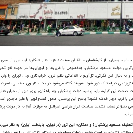
اس، بسیاری از کارشناسان و ناظران معتقدند «زمان» و «مکان» این ترور از سوی اس
‌گرایی دولت مسعود پزشکیان، به‌خصوص با غربی‌ها و اروپایی‌ها در جهت لغو تحر
به دنبال این نگرانی، تل‌آویو با اقداماتی نظیر ترور، خراب‌کاری و‌...، تهران را وارد
ش‌زدایی دیپلماتیک دور شود. هرچند‌ گفته می‌شود در یک سناریوی احتمالی، اسرائیل
 صحت این گزاره، باید پرسید ‌دولت پزشکیان چه راهکاری برای عبور از ‌بحران فعلی
تعامل با غرب دچار خدشه نشود؟ پاسخ این پرسش، محور گفت‌وگویی با علی ماجدی است.
رسی دقیق‌تر تبعات تشدید سیاست ایران‌هراسی اسرائیل به موازات آغاز به کار دولت پزش
وانید.
 تحلیف مسعود پزشکیان) و «مکان» این ترور (در تهران، پایتخت ایران) به نظر می‌ر
چالش کشیدن سیاست خارجی دولت چهاردهم در راستای تنش‌زدایی با غرب باشد.‌ 