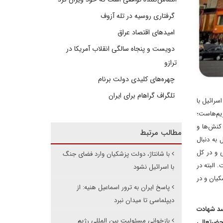
گرفتاری روسیه در تله آزوف
امیدهای اقتصاد عراق
دویست و پنجاه سالگی انقلاب آمریکا در
ترازو
چهره‌های کلیدی دولت برنام
تلگراف گراهام برای ایران
رائیل با
یم‌هاست؛
 کنش‌ها و
مطالب مرتبط
 به دنبال
 و در کل
با شانتاژ، دولت پزشکیان وارد فضای جنگ
 البته در
با اسرائیل نشود
کیان و در
پاسخ ایران به ترور اسماعیل هنیه: از
دیپلماسی تا میدان نبرد
سد شهادت
بازخوانی مسئولیت بین المللی رژیم
حضرتعالی