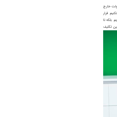
دولت خارج
نیم. قرار
. بلکه تا
یین تکلیف