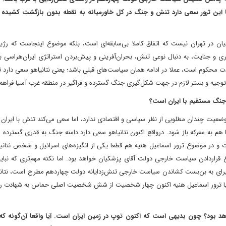
با این ترور سعی دارد تنش و جنگ در کل خاورمیانه به نقطه بدون بازگشت کشیده 
ان در تهران نیست که اتفاق کاملا بی‌سابقه‌ای است، بلکه موضوع اینجاست که رژیم
اری و جنایت، به دنبال نوعی تنش، بحران‌آفرینی و پیش‌بردن استراتژی ایران‌هراسی 
شدت محکوم است، عملا در ادامه همان سیاست‌های قبلی باشد؛ یعنی نتانیاهو سعی دارد ته
توجیه و بستر لازم در جهت شکل‌گیری جنگ گسترده و فراگیر در منطقه غرب آسیا فراهم
ل جنگ مستقیم با ایران است؟
زدیک به ۱۰ ماه جنایت در نوار غزه وضعیت چندان مطلوبی از نظر سیاسی و اقتصادی ندارد، اما سعی می‌کند تنش با ای
هم به معرکه باز شود. درواقع اکنون نتانیاهو سعی دارد دامنه جنگ به قدری گسترده 
یست و در موضوع ترور اسماعیل هنیه هم قطعا یکی از انگیزه‌های اسرائیل و شخص نتان
ع قراردادن سیاست خارجی دولت آقای پزشکیان خواهد بود. اما نکته مهم‌تری که نبای
یل برای به بن‌بست‌ کشاندن سیاست خارجی تنش‌زدایانه دولت چهاردهم مطرح است، نتا
ه با ترور اسماعیل هنیه اکنون چهار شخصیت از شش شخصیت اصلی حماس به شهادت رسی
د بود؟ چون بدیهی است که اکنون توپ در زمین ایران است. آیا واقعا آن‌گونه که 