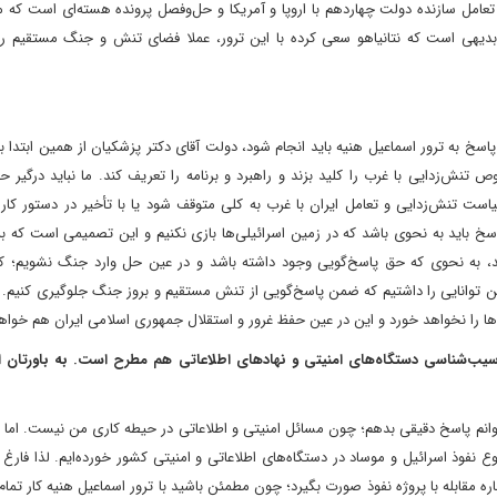
تعامل سازنده دولت چهاردهم با اروپا و آمریکا و حل‌وفصل پرونده هسته‌ای است که می
 بدیهی است که نتانیاهو سعی کرده با این ترور، عملا فضای تنش و جنگ مستقیم را
 پاسخ به ترور اسماعیل هنیه باید انجام شود، دولت آقای دکتر پزشکیان از همین ابتدا 
نش‌زدایی با غرب را کلید بزند و راهبرد و برنامه را تعریف کند. ما نباید درگیر ح
سیاست تنش‌زدایی و تعامل ایران با غرب به کلی متوقف شود یا با تأخیر در دستور کار ق
 پاسخ باید به نحوی باشد که در زمین اسرائیلی‌ها بازی نکنیم و این تصمیمی است که ب
ند، به نحوی که حق پاسخ‌گویی وجود داشته باشد و در عین حل وارد جنگ نشویم؛ کما
 توانایی را داشتیم که ضمن پاسخ‌گویی از تنش مستقیم و بروز جنگ جلوگیری کنیم. ل
ا را نخواهد خورد و این در عین حفظ غرور و استقلال جمهوری اسلامی ایران هم خواهد
ع آسیب‌شناسی دستگاه‌های امنیتی و نهادهای اطلاعاتی هم مطرح است. به باورتان ا
توانم پاسخ دقیقی بدهم؛ چون مسائل امنیتی و اطلاعاتی در حیطه کاری من نیست. اما 
ع نفوذ اسرائیل و موساد در دستگاه‌های اطلاعاتی و امنیتی کشور خورده‌ایم. لذا فارغ
ه مقابله با پروژه نفوذ صورت بگیرد؛ چون مطمئن باشید با ترور اسماعیل هنیه کار تمام