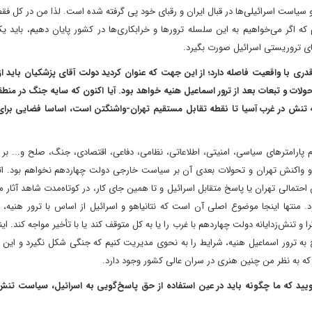
و سیاست اسرائیلی‌ها در قبال ایران و رقبای خود پی گرفته شده است. لذا من در کل فقط
ه اگر می‌خواهیم به این سلسله ترورها و خرابکاری‌ها در کشور پایان ‌دهیم، باید یک
ی تروریستی اسرائیل صورت بگیرد.
ی با واقعیت فاصله دارد؛ از این جهت که عنوان کردید دولت آقای پزشکیان باید از
حولات و تبعات بعد از ترور اسماعیل هنیه خواهد بود. آیا اکنون که سایه جنگ در منط
 تنش در غرب آسیا تا نقطه تقابل مستقیم تهران‌-‌واشنگتن است، اساسا فضایی برای
رامترهای سیاسی، امنیتی، اطلاعاتی، نظامی، دفاعی، اقتصادی، جنگ، صلح و‌... بر آ
 و واکنش تهران و تحولات بعدی آن بر سیاست خارجی دولت چهاردهم نخواهم بود. اتفا
تمالی تهران ‌یا پاسخ متقابل اسرائیل و تا همین جای کار، در کوتاه‌مدت شاهد آثار 
منتها اینجا موضوع اصلی آن است که نتانیاهو و اسرائیل از اساس با ترور هنیه، هم
 تنش‌زدایانه دولت چهاردهم با غرب را یا به کل متوقف کند یا با تأخیر مواجه کند. ا
سخ به ترور اسماعیل هنیه، شرایط را به نحوی مدیریت کنیم که جنگی شکل نگیرد و ای
د که به نظر من چنین هنری در سران عالی کشور وجود دارد.
یید که ما چگونه باید در عین استفاده از حق پاسخ‌گویی به اسرائیل، سیاست تنش‌ز