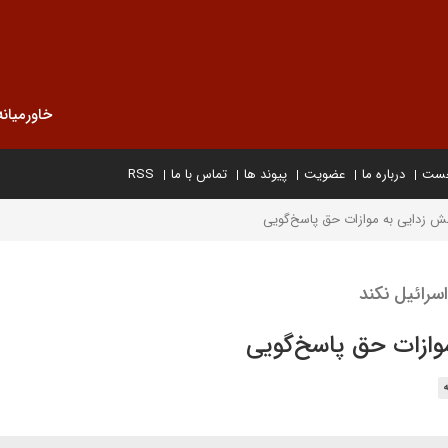
خاورمیانه
خست
درباره ما
عضویت
پیوند ها
تماس با ما
RSS
ش زدایی به موازات حق پاسخ‌گویی
سرائیل نکند
وازات حق پاسخ‌گویی