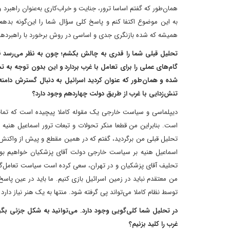
همان‌طور که گفتم اساسا ترور، جنایت و خراب‌کاری به‌عنوان راهبرد 
به این موضوع اکتفا کنم و پاسخ کلی سؤال شما را این‌گونه بدهم ک
همیشه که شده بازنگری جدی و اساسی در روش برخورد با راهبردها
‌تحلیل قبلی شما را قدری به چالش بکشم؛ چون به نظر می‌رسد قدر
گام‌های عملی را برای تعامل با غرب بردارد و این بدون توجه به ت
شده و همان‌طور که عنوان کردید اسرائیل به دنبال گسترش دامنه
تنش‌زدایی با غرب از طریق دولت چهاردهم وجود دارد؟
دیپلماسی و سیاست خارجی یک مقوله کاملا پیچیده است که تمام پا
است. بنابراین من قطعا منکر تحولات و تبعات ترور اسماعیل هنیه
تحلیل قبلی من برگردید، گفتم که در همین مقطع و پیش از واکنش اح
اسماعیل هنیه بر سیاست خارجی دولت آقای پزشکیان خواهیم بود. 
تحلیف آقای پزشکیان و در تهران، سعی کرده است سیاست تعامل‌گرا و
من معتقدم نباید در زمین اسرائیل بازی کنیم. ما باید در عین پا
توسط نظام کاملا می‌تواند پی گرفته شود. منتها به یک هنر نیاز دار
‌در تحلیل شما کلی‌گویی وجود دارد. می‌توانید به شکل جزئی بگو
غرب را کلید بزنیم؟