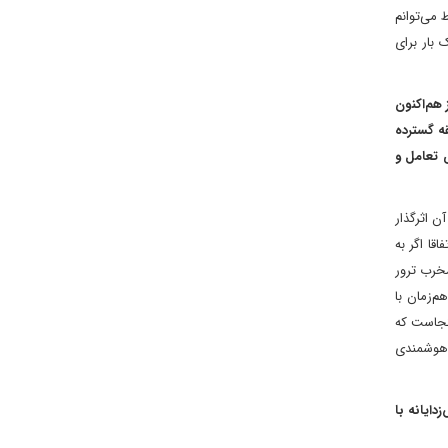
 می‌توانم
 بار برای
 هم‌اکنون
قه گسترده
 تعامل و
ن اثرگذار
قا اگر به
مخرب ترور
‌زمان با
ینجاست که
ن هوشمندی
دایانه با