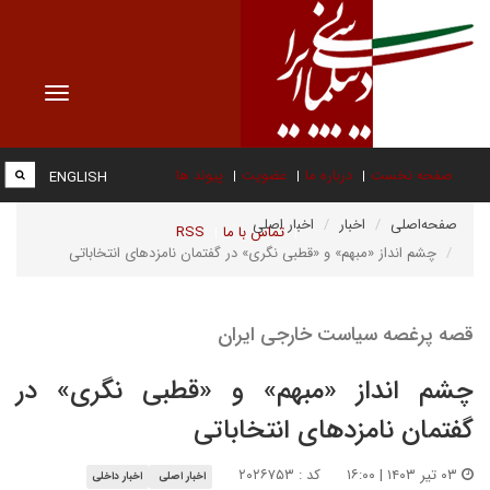
Toggle
vigation
صفحه نخست
درباره ما
عضویت
پیوند ها
ENGLISH
صفحه‌اصلی
اخبار
اخبار اصلی
تماس با ما
RSS
چشم انداز «مبهم» و «قطبی نگری» در گفتمان نامزدهای انتخاباتی
قصه پرغصه سیاست خارجی ایران
چشم انداز «مبهم» و «قطبی نگری» در
گفتمان نامزدهای انتخاباتی
۰۳ تیر ۱۴۰۳ | ۱۶:۰۰
کد : ۲۰۲۶۷۵۳
اخبار اصلی
اخبار داخلی