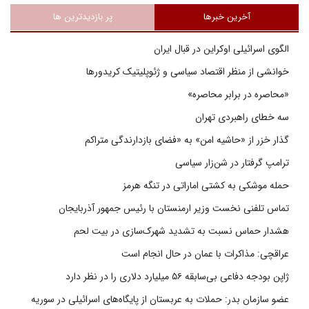
آخرین خبرها
پر بازدیدترین ها
الگوی اسرائیلی اوکراین در قبال ایران
خوانشی از منظر اقتصاد سیاسی و ژئوپلیتیک کریدورها
«محاصره در برابر محاصره»
سه خطای راهبردی تهران
گذار خزر از «حاشیه امن» به «فضای بازدارندگی متراکم
ترامپ گرفتار در شن‌زار سیاسی
حمله موشکی به کشتی اماراتی در تنگه هرمز
تماس تلفنی نخست وزیر ارمنستان با رئیس جمهور آذربایجان
هشدار حماس نسبت به تشدید شهرک‌سازی در بیت‌ لحم
عراقچی: مذاکرات با عمان در حال انجام است
ژاپن بودجه دفاعی بی‌سابقه ۵۶ میلیارد دلاری را در نظر دارد
عضو سازمان بدر: حملات به عربستان از پایگاه‌های اسرائیلی در سوریه