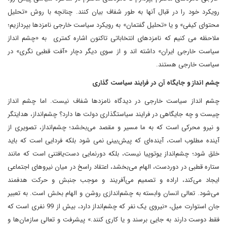
رویکرد خود را در قبال آنها به طور شفاف بیان کنند. چنانچه با روش «تحلیل
محتوای کیفی» و یا «تحلیل گفتمان» به رویکرد سیاست خارجی نامزدها بپردازیم؛
ملاحظه می کنیم که نامزدهای انتخاباتی تاکنون اشاره کمتری به «چشم انداز
سیاست خارجی ایران» داشته اند و از سوی دیگر دچار «آفت قطبی نگری» در
سیاست خارجی هستند.
چشم انداز و جایگاه آن در فرایند سیاست گذاری
چشم انداز سیاست خارجی در دیدگاه نامزدها شفاف نیست. اما چشم انداز
چیست و چه جایگاهی در فرایند سیاستگذاری دولت ها دارد؟ چشم‌انداز، هدایتگر
و نیرو محرکی است که به ما مسیر و مقصد می‌بخشد؛ چشم‌انداز، تصویری از
آینده مطلوب است، آینده‌ای که پیش‌بینی نمی شود بلکه فردایی است که باید
خلق شود؛ چشم‌انداز یوتوپیا نیست، بلکه دورنمایی دست‌یافتنی است که مانند
ستاره قطبی در دوردست، الهام می‌بخشد، اعتقاد راسخ در میان نیروهای اجتماعی
ایجاد می‌کند، اراده و تصمیم می‌آفریند و موجب جنبش و حرکت هدفمند
می‌شود. تعالی انسان وابسته به چشم‌اندازی روشن و الهام بخش است. به تعبیر
جان استوارت میل، «نیروی یک نفر که چشم‌انداز دارد، بیش از 99 نفری است که
فقط دوست دارند به جایی برسند و یا کاری کنند.» پیشرفت و تعالی سازمان‌ها و