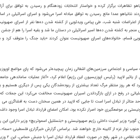
یاهو تظاهرات برگزار کرده و خواستار انتخابات زودهنگام و رسیدن به توافق برای آز
 نتانیاهو عمدا مانع رسیدن به توافق مبادله اسرا می‌شود و اسرای اسرائیلی در اسا
 اعتراضات شنبه شب، طی پیامی ویدئویی از کشته شدن ده‌ها نفر از اسرای صهیونیس
ی منجر به کشته شدن ده‌ها اسیر اسرائیلی در دستان ما شد و بقیه اسرا را هم از جشن 
ویی قسام، خانواده‌های اسرای صهیونیست عنوان کردند «باید جنگ را متوقف کرد و به
لات سیاسی و اجتماعی سرزمین‌های اشغالی زمان پیچیده‌تر می‌شود که پای مواضع اوپو
از یائیر لاپید (رئیس اپوزیسیون این رژیم) اعلام کرد، «آغاز عملیات ساماندهی جامعه
رد که هر روز منتظر مرگ تعداد بیشتری از ربوده‌شدگان یکی پس از دیگری هستیم و با
ملیاتی در رفح در ازای بازگرداندن اسیران صهیونیست مخالفت می‌کرد؛ این جملات که
حد متاثر از تبادل اسرا است تا جایی که لاپید در همین سخنان دست به افشاگری می 
یونیستی بر موضعگیری خود اصرار نکرده بود، امکان امضای قرارداد تبادل اسرا وجود داش
 گویر» وزیر امنیت داخلی رژیم صهیونیستی و «بتسلئیل اسموتریچ» وزیر دارایی این ر
 جنوب نوار غزه از کابینه خارج خواهند شد. براساس گزارش خبرگزاری فلسطینی «سما»، 
رژیم صهیونیستی گزارش دادند در سایه افزایش ا