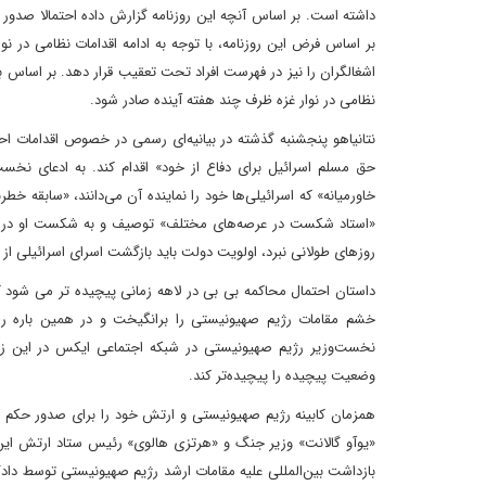
داشته است. بر اساس آنچه این روزنامه گزارش داده احتمالا صدور حک
بر اساس فرض این روزنامه، با توجه به ادامه اقدامات نظامی در 
اشغالگران را نیز در فهرست افراد تحت تعقیب قرار دهد. بر اساس بر
نظامی در نوار غزه ظرف چند هفته آینده صادر شود.
نتانیاهو پنجشنبه گذشته در بیانیه‌ای رسمی در خصوص اقدامات احتم
حق مسلم اسرائیل برای دفاع از خود» اقدام کند. به ادعای نخس
خاورمیانه» که اسرائیلی‌ها خود را نماینده آن می‌دانند، «سابقه خطرن
«استاد شکست در عرصه‌های مختلف» توصیف و به شکست او در سطو
روزهای طولانی نبرد، اولویت دولت باید بازگشت اسرای اسرائیلی از
داستان احتمال محاکمه بی بی در لاهه زمانی پیچیده تر می شود ک
خشم مقامات رژیم صهیونیستی را برانگیخت‌ و در همین باره رسان
نخست‌وزیر رژیم صهیونیستی در شبکه اجتماعی ایکس در این زم
وضعیت پیچیده را پیچیده‌تر کند.
همزمان کابینه رژیم صهیونیستی و ارتش خود را برای صدور حکم با
«یوآو گالانت» وزیر جنگ و «هرتزی هالوی» رئیس ستاد ارتش این ر
بازداشت بین‌المللی علیه مقامات ارشد رژیم صهیونیستی توسط دادگاه 