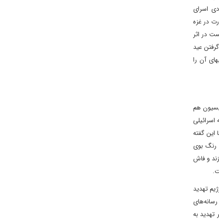
ادی اسرای
رت در غزه
ت در اثر
گرفتن عید
ای آن را
زیسیون هم
 اسرائیلی
 این گفته
 رنگ بوی
زند و فاش
ت.
ژیم تهدید
رسانه‌های
حتمال توقف عملیات نظامی در شهر رفح در صورت انعقاد قرارداد تبادل اسرا با جنبش حماس، این ۲ وزیر تهدید به