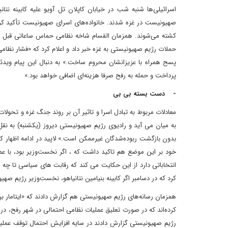
اسرائیلی‌ها شنبه شب در خیابان کاپلان تل آویو علیه کابینه نتان
صهیونیست در غزه شدند. خانواده‌های اسرای صهیونیست تأکید کردند
کشته می‌شوند. همزمان القسام شاخه نظامی حماس ساعاتی قبل از
حملات رژیم صهیونیستی به غزه خبر داد و اعلام کرد که «فشار نظام
پسح همراه با عزیزانشان محروم ساخت.» به دنبال این پیام ویدئ
پرداخت و حمله به رفح صرفا هزینه‌ای اضافی خواهد بود.»
- دست بسته بی بی
معادلات مربوط به تبادل اسرا و تاثیر آن بر روند جنگ غزه و تحو
به میان می آید و رادیوی رژیم صهیونیستی دیروز (یکشنبه) به نقل 
بدون بازگشت ربوده‌شدگان غیرممکن است.» لاپید در ادامه اظهار ک
خود بر این موضع هم تاکید داشت که ، اگر نخست‌وزیر بود، با ع
انتخاباتی دارد از این حکایت می کند که رقابت های سیاسی تا چه 
کرد که در دسامبر اگر کابینه بنیامین نتانیاهو، نخست‌وزیر رژیم صه
همزمان رسانه‌های رژیم صهیونیستی هم گزارش دادند که «ایتامار بن
کرده‌اند که در صورت تعلیق عملیات نظامی احتمالی در شهر رفح، در