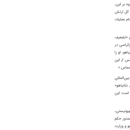
ه بر این،
د کل ارتش
ام عملیات
ای «تضعیف
کراسی در
هو، او را
س از این
 حماس.»
ین‌المللی
تانیاهو»
 است این
هیونیستی،
 صدور حکم
و و وزارت