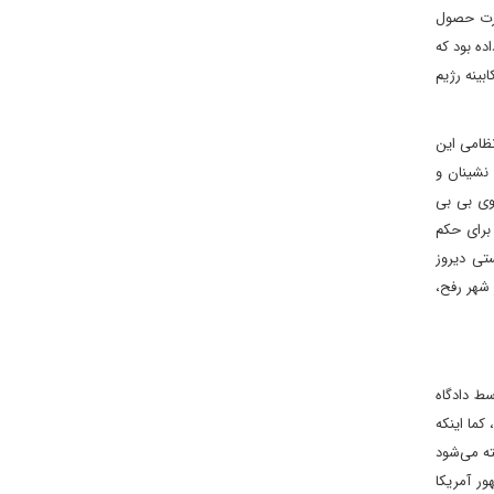
صورت حصول
بکه ۱۳ رژیم صهیونیستی گزارش داده بود که
بینه رژیم
ظامی این
 نشینان و
وی بی بی
برای حکم
 تبادل اسراست. در این خصوص، شبکه ۱۲ رژیم صهیونیستی دیروز
 شهر رفح،
ط دادگاه
کما اینکه
ته می‌شود
ر آمریکا