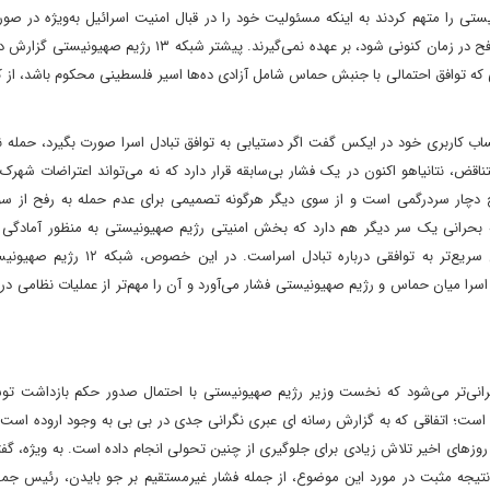
ونیستی را متهم کردند به اینکه مسئولیت خود را در قبال امنیت اسرائیل به‌ویژه در 
توافقی که ممکن است منجر به عدم انجام عملیات نظامی در شهر رفح در زمان کنونی شود، بر عهده نمی‌گیرند. پیشتر ش
ی که توافق احتمالی با جنبش حماس شامل آزادی ده‌ها اسیر فلسطینی محکوم باشد، از کا
ب کاربری خود در ایکس گفت اگر دستیابی به توافق تبادل اسرا صورت بگیرد، حمله ن
ناقض، نتانیاهو اکنون در یک فشار بی‌سابقه قرار دارد که نه می‌تواند اعتراضات شهرک
 رفح دچار سردرگمی است و از سوی دیگر هرگونه تصمیمی برای عدم حمله به رفح از س
دله بحرانی یک سر دیگر هم دارد که بخش امنیتی رژیم صهیونیستی به منظور آمادگی 
بازداشت دادگاه لاهه علیه مقامات صهیونیستی، خواهان دستیابی سریع‌تر به توافقی درباره
ل اسرا میان حماس و رژیم صهیونیستی فشار می‌آورد و آن را مهم‌تر از عملیات نظامی در
رانی‌تر می‌شود که نخست وزیر رژیم صهیونیستی با احتمال صدور حکم بازداشت توس
ه است؛ اتفاقی که به گزارش رسانه ای عبری نگرانی جدی در بی بی به وجود اروده است، 
در روزهای اخیر تلاش زیادی برای جلوگیری از چنین تحولی انجام داده است. به ویژه، گف
 نتیجه مثبت در مورد این موضوع، از جمله فشار غیرمستقیم بر جو بایدن، رئیس جمهو