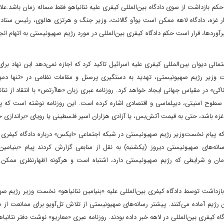
م بازداشت از سوی دادگاه بین‌المللی کیفری علیه نتانیاهو فقط مساله زمان باشد.علاو
نوار غزه، دادگاه لاهه ممکن است یوآو گالانت، وزیر جنگ و هرتزی هالوی، رئیس ستا
آوردها، قرار است حکم دادگاه کیفری بین‌المللی در مورد رژیم صهیونیستی به اتهام انج
الی دیوان بین‌المللی کیفری علیه اسرائیل تاکید کرد که اجازه نمی‌دهد این نهاد بر
ت وزیر رژیم صهیونیستی، تهدید به دستگیری پرسنل و مقامات نظامی در «تنها دمو
اکی» در مقیاس جهانی ایجاد خواهد کرد. روزنامه عبری زبان «هاآرتص» با انتقاد از نتانیا
ح امنیتی، دیپلماسی و اقتصادی اشاره کرده است. این روزنامه نوشته است که پ
 غزه باشد، حتی به قیمت آتش‌بس، یا آزادی هزاران اسیر فلسطینی یا رویای «براندازی
ه پیام نخست‌وزیر رژیم صهیونیستی در شبکه اجتماعی «ایکس» درباره دادگاه کیفری ب
ه‌های صهیونیستی دیروز (یکشنبه) به نقل از منابعی گزارش کردند پیام «بنیامین ن
ان و شرایطی که رژیم صهیونیستی دارد، اشتباه است و هرگونه اظهارنظری ممکن
زداشت توسط دادگاه کیفری بین‌المللی علیه «بنیامین نتانیاهو» نخست وزیر رژیم ص
ژیم آماده می‌کنند. پیشتر رسانه‌های صهیونیستی از تلاش تل‌آویو برای ممانعت از
کیفری بین‌المللی در لاهه خبر داده بودند. روزنامه عبری «معاریو» نوشت دفتر نتانیاه