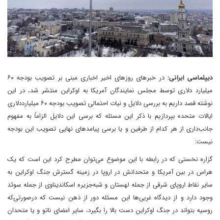
دیپلماسی ایرانی:
در خبرهای روزهای اخیر اخباری مبنی ‌بر تصویب بودجه ۶۰
میلیارد دلاری توسط مجلس نمایندگان آمریکا به اوکراین منتشر شد، در این
نوشته قصد داریم به بررسی دلایل و نیات احتمالی تصویب بودجه ۶۰ میلیارددلاری
ایالات متحده بپردازیم با ذکر این مسئله که برسی این دلایل الزاماً به مفهوم
جانب‌داری از هر کدام از طرفین و یا برسی پیامدهای نهایی تصویب این بودجه
نیست:
گزاره نخستی که در رابطه با این موضوع می‌توان مطرح کرد این است که یک
هراس در بین آمریکا و متحدانش در اروپا در زمینه گسترش جنگ اوکراین به
سایر نقاط اروپای شرقی از جمله لهستان و شبه‌جزیره اسکاندیناوی از جمله سوئد
وجود دارد و از دیدگاه غربی‌ها این مسئله دور از ذهن نیست که درصورتی‌که
روسیه بتواند در جنگ اوکراین دست بالا را بگیرد، سایر اعضای ناتو و یا متحدان