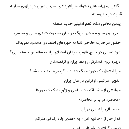
نگاهی به پیامدهای ناخواسته راهبردهای امنیتی تهران در ترازوی موازنه
قدرت در خاورمیانه
پیمان دفاعی مکه؛ نظم امنیتی جدید منطقه
اندی برنهام؛ وعده های بزرگ در میان محدودیت‌های مالی و سیاسی
حضور هر قدرت خارجی تنها به حوزه‌های اقتصادی محدود نمی‌ماند
نبرد تمدنی در خلیج فارس و پایان استیلای پانصدسالۀ غرب استعماری؟
درباره لزوم گسترش روابط ایران و ترکمنستان
چرا احتمال یک دوره جنگ شدید دیگر، می‌تواند بالا باشد؟
الگوی اسرائیلی اوکراین در قبال ایران
خوانشی از منظر اقتصاد سیاسی و ژئوپلیتیک کریدورها
«محاصره در برابر محاصره»
سه خطای راهبردی تهران
گذار خزر از «حاشیه امن» به «فضای بازدارندگی متراکم
ترامپ گرفتار در شن‌زار سیاسی