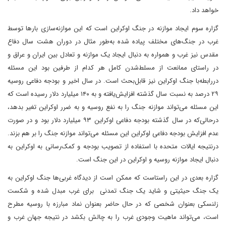
خواهد داد.
گزاره سوم ایجاد موازنه در جنگ اوکراین است که این موازنه‌سازی بارها توسط
غرب در جنگ‌های مختلف پیاده شده به‌طور مثال در دوران هشت سال دفاع
مقدس نیز غرب و همواره به دنبال ایجاد یک موازنه و تعادل بین ایران و عراق و
در راستای ممانعت از مسلط‌شدن کامل هر کدام از طرفین بود این مسئله
دررابطه‌با جنگ اوکراین نیز قابل‌بحث است. در سال اخیر و بودجه دفاعی روسیه
۲۹ درصد به نسبت سال گذشته افزایش‌یافته و به ۱۴۰ میلیارد دلار رسیده است که
این مسئله می‌تواند موازنه جنگ را به نفع روسیه و به ضرر اوکراین تغیر بدهد،
درحالی‌که در سال گذشته بودجه دفاعی اوکراین ۹۳ میلیارد دلار بود و در صورت
عدم افزایش بودجه دفاعی اوکراین این مسئله می‌تواند موازنه جنگ را بر هم بزند.
درنتیجه ایالات متحده با استفاده از تصویب بودجه و کمک‌رسانی به اوکراین به
دنبال ایجاد موازنه روسیه و اوکراین در این جنگ است.
گزاره بعدی در این راستاست که ممکن است از دیدگاه غربی‌ها جنگ اوکراین به
یک جنگ حیثیتی و شاید یک جنگ تمدنی برای غرب مبدل شده‌ و شکست
زلنسکی بعنوان شخصی که در حال حاضر بعنوان نماد مبارزه با روسیه مطرح
است، می‌تواند ماهیت وجودی غرب را به چالش بکشد در نتیجه جهان غرب و