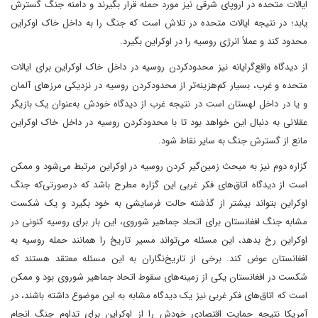
ایالات متحده در اروپای شرقی نیز مورد حمله قرار بگیرند و دامنه جنگ گسترش
یابد؛ در نتیجه ایالات متحده در تلاش است که جنگ را به داخل خاک اوکراین
محدود کند و عملاً انرژی روسیه را در اوکراین بگیرد.
از دیدگاه واقع‌گرایانه نیز محدودکردن روسیه در داخل خاک اوکراین برای ایالات
متحده و غرب، بسیار کم‌هزینه‌تر از محدودکردن روسیه در نزدیکی مرزهای آلمان
و یا در داخل لهستان است در نتیجه غرب از دیدگاه خودش به‌عنوان یک بازیگر
عقلانی به دنبال این خواهد بود تا با محدودکردن روسیه در داخل خاک اوکراین
مانع از گسترش جنگ به سایر نقاط شود.
گزاره دوم نیز به مبحث زمین‌گیر کردن روسیه در اوکراین مرتبط می‌شود و ممکن
است از دیدگاه اتاق‌های فکر غربی این گزاره مطرح باشد که درصورتی‌که جنگ
اوکراین بتواند بیشتر از گذشته حالت فرسایشی به خود بگیرد و یک شکست
مشابه جنگ افغانستان برای اتحاد جماهیر شوروی، این بار برای روسیه کنونی در
اوکراین رخ بدهد، این مسئله می‌تواند مسیر تاریخ را همانند حمله روسیه به
افغانستان عوض کند. برخی از تاریخ‌نگاران به این مسئله معتقد هستند که
شکست در افغانستان یکی از زمینه‌های سقوط اتحاد جماهیر شوروی بود و ممکن
است که اتاق‌های فکر غربی نیز یک دیدگاه مشابه به این موضوع داشته باشند، در
آمریکا نتیجه حمایت اقتصادی خودش را از اوکراین برای تداوم جنگ انجام