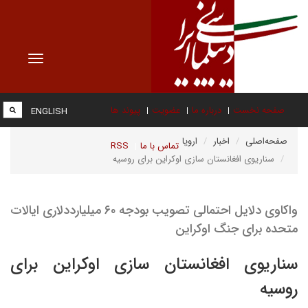
Toggle
vigation
صفحه نخست
درباره ما
عضویت
پیوند ها
ENGLISH
صفحه‌اصلی
اخبار
اروپا
تماس با ما
RSS
سناریوی افغانستان سازی اوکراین برای روسیه
واکاوی دلایل احتمالی تصویب بودجه ۶۰ میلیارددلاری ایالات
متحده برای جنگ اوکراین
سناریوی افغانستان سازی اوکراین برای
روسیه