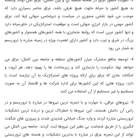
3- تقویت حضور عراق در صحنه منطقه ای و بین المللی؛ عراق نمی تواند وابسته
به هیچ کشور یا حیاط خلوت هیچ طرفی باشد، عراق عناصر بسیاری دارد که
موجب می شود نقشی محوری در سیاست و دیپلماسی جهانی ایفا کند، عراق
کشور مهمی در بازار انرژی جهانی است و موقعیت استراتژیکی در خاورمیانه دارد
و تنها کشور عربی است که روابط متمایزی با همه کشورهای همجوار و کشورهای
بزرگ در شرق و غرب دارد و کشور دارای اهمیت ویژه در زمینه مبارزه با تروریسم
به شمار می رود.
4- توسعه منافع مشترک میان کشورهای منطقه و جامعه بین الملل؛ عراق می
خواهد نهاد حکومت را بازسازی کند و زیرساخت ها را بهبود دهد، هر ثروت و
امکانات مادی که عراق برای ارائه پروژه های استراتژیک به آن نیازمند است را
دارد؛ پروژه هایی که این کشورها برای اداره شرکت ها و اقتصاد آن به صورت
مسقتیم یا غیر مستقیم از آن استفاده می کنند.
5- نیروهای عراقی، با مهارت و با تجربه ترین نیروها در مبارزه با تروریسم و در
راس آن داعش هستند، این نیروها با خطرناک ترین و درنده ترین تشکیلات
تروریستی مبارزه کردند و وارد جنگ خیابانی شدیدی شدند و پیروزی های شگفت
انگیزی را از طریق شجاعت بی نظیر این نیروها ثبت کردند. جامعه بین الملل می
تواند از این تجربه عراق در مبارزه با بدترین تشکیلات و هسته های تروریستی