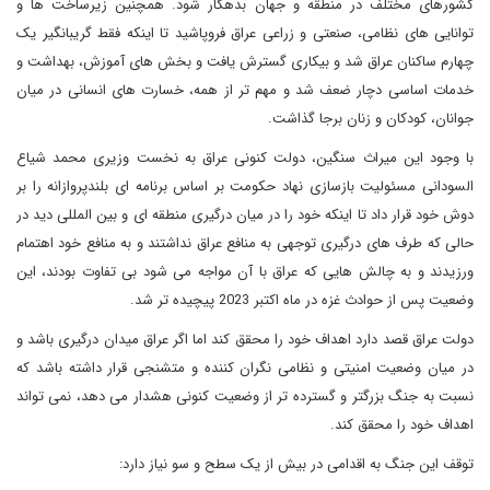
کشورهای مختلف در منطقه و جهان بدهکار شود. همچنین زیرساخت ها و
توانایی های نظامی، صنعتی و زراعی عراق فروپاشید تا اینکه فقط گریبانگیر یک
چهارم ساکنان عراق شد و بیکاری گسترش یافت و بخش های آموزش، بهداشت و
خدمات اساسی دچار ضعف شد و مهم تر از همه، خسارت های انسانی در میان
جوانان، کودکان و زنان برجا گذاشت.
با وجود این میراث سنگین، دولت کنونی عراق به نخست وزیری محمد شیاع
السودانی مسئولیت بازسازی نهاد حکومت بر اساس برنامه ای بلندپروازانه را بر
دوش خود قرار داد تا اینکه خود را در میان درگیری منطقه ای و بین المللی دید در
حالی که طرف های درگیری توجهی به منافع عراق نداشتند و به منافع خود اهتمام
ورزیدند و به چالش هایی که عراق با آن مواجه می شود بی تفاوت بودند، این
وضعیت پس از حوادث غزه در ماه اکتبر 2023 پیچیده تر شد.
دولت عراق قصد دارد اهداف خود را محقق کند اما اگر عراق میدان درگیری باشد و
در میان وضعیت امنیتی و نظامی نگران کننده و متشنجی قرار داشته باشد که
نسبت به جنگ بزرگتر و گسترده تر از وضعیت کنونی هشدار می دهد، نمی تواند
اهداف خود را محقق کند.
توقف این جنگ به اقدامی در بیش از یک سطح و سو نیاز دارد: