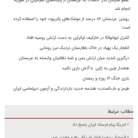
انجام شد
رویترز: عربستان ۸۶ درصد از موشک‌های پاتریوت خود را استفاده کرده
است
کنترل ایوانوفکا در خارکیف اوکراین به دست ارتش روسیه افتاد
انفجار یک پهپاد در خاک بلغارستان نزدیک مرز رومانی
درگیری شدید میان ارتش یمن و شبه نظامیان وابسته به عربستان
هشدار چین به ژاپن: با آتش بازی نکنید
بازی جنگ ۱۲ روزه و رمضان
هرمز و باب‌المندب؛ هندسه جدید بازدارندگی و آزمون دیپلماسی ایران
مطالب مرتبط
امریکا پیام فرستاد ایران پاسخ داد
السودانی تحت فشار امریکایی‌ها و مقتدی صدر