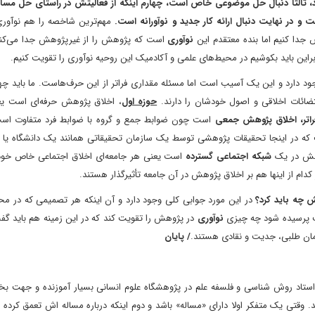
ند، ثالثا دنبال حل موضوعی خاص است، چهارم اینکه از فعالیتش در راستای حل مسا
و در نهایت دنبال ارائه کار جدید و نوآورانه است.
مهم‌ترین شاخصه را هم نوآوری 
ا کنیم اما بنده معتقدم این
نوآوری
است که پژوهش را از غیرپژوهش جدا می‌کند.
راین باید بکوشیم در محیط‌های علمی و آکادمیک این روحیه نوآوری را تقویت کنیم.
ود دارد و این یک آسیب است اما مسئله مقداری فراتر از این حرف‌هاست. ما باید چها
تضائات اخلاقی و اصول خودشان را دارند.
حوزه اول
، اخلاق پژوهش حرفه‌ای است یع
فراتر، اخلاق پژوهش جمعی
است چون ضوابط جمع و گروه با ضوابط فرد متفاوت است 
که در اینجا تحقیقات پژوهشی توسط یک سازمان تحقیقاتی همانند یک دانشگاه یا 
وهش در یک
شبکه اجتماعی گسترده
است یعنی هر جامعه‌ای اخلاق اجتماعی خاص خود ر
 کدام از اینها هم بر اخلاق پژوهش در آن جامعه تأثیرگذار هستند.
 چه باید کرد؟
در این مورد جوابی کلی وجود دارد و آن اینکه هر تصمیمی که در مح
ت پرسیده شود چه چیزی
نوآوری
در پژوهش را تقویت کند که در این زمینه هم باید گف
رمان طلبی، جدیت و نقادی هستند.
/ پایان
، استاد روش شناسی و فلسفه علم در پژوهشگاه علوم انسانی بسیار آموزنده و جهت 
 وقتی یک متفکر اولا دارای «مساله» باشد و دوم اینکه درباره مساله اش تعمق کرده 