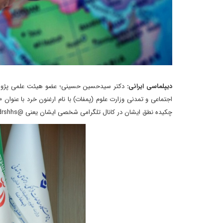
دیپلماسی ایرانی:
دکتر سیدحسین حسینی؛ عضو هیئت علمی پژوهش
چکیده نطق ایشان در کانال تلگرامی شخصی ایشان یعنی @drshhs بدینصورت درج شده است: