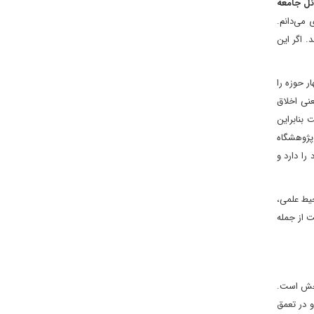
ئل جامعه
می‌دانم.
 اگر این
ر حوزه را
نی اخلاق
بنابراین
پژوهشگاه
ا دارد و
یط علمی،
ت از جمله
بخش است.
و در تعمق