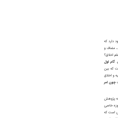
 دارد که
د، مضاف و
م اخلاق؟
.
گام اول
 که بین
 و اخلاق
ت
چون امر
ه پژوهش
وزه خاصی
ی است که