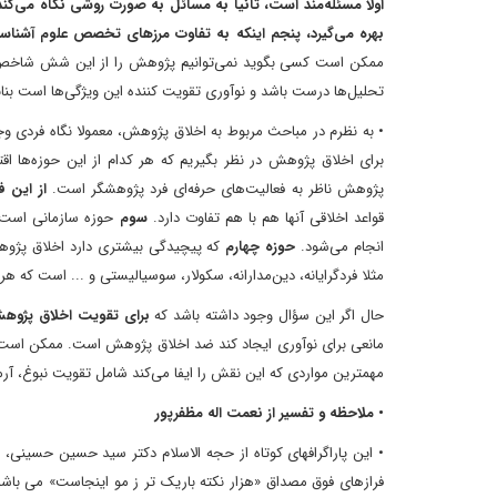
اولاً مسئله‌مند است، ثانیا به مسائل به صورت روشی نگاه می‌ک
بهره می‌‌گیرد، پنجم اینکه به تفاوت مرزهای تخصص علوم آشناست 
ممکن است کسی بگوید نمی‌توانیم پژوهش را از این شش شاخص جد
تحلیل‌ها درست باشد و نوآوری تقویت کننده این ویژگی‌ها است بناب
• به نظرم در مباحث مربوط به اخلاق پژوهش، معمولا نگاه فردی وج
برای اخلاق پژوهش در نظر بگیریم که هر کدام از این حوزه‌ها اق
پژوهش ناظر به فعالیت‌های حرفه‌ای فرد پژوهشگر است.
از این 
قواعد اخلاقی آنها هم با هم تفاوت دارد.
سوم
حوزه سازمانی است 
انجام می‌شود.
حوزه چهارم
که پیچیدگی‌ بیشتری دارد اخلاق پژ
مثلا فردگرایانه، دین‌مدارانه، سکولار، سوسیالیستی و ... است که هر
حال اگر این سؤال وجود داشته باشد که
برای تقویت اخلاق پژوهش
مانعی برای نوآوری ایجاد کند ضد اخلاق پژوهش است. ممکن اس
مهمترین مواردی که این نقش را ایفا می‌کند شامل تقویت نبوغ، آ
• ملاحظه و تفسیر از نعمت اله مظفرپور
• این پاراگرافهای کوتاه از حجه الاسلام دکتر سید حسین حسینی
فرازهای فوق مصداق «هزار نکته باریک تر ز مو اینجاست» می باشد.