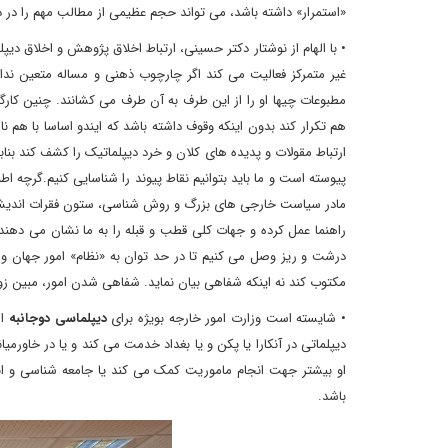
«استمرار» داشته باشد، می تواند حجم عظیمی از مطالب مهم را در 
• با الهام از نوشتار دکتر حسینی، ارتباط اخلاق پژوهش و اخلاق د
غیر متمرکز فعالیت می کند اگر چارچوب ذهنی و مساله متعین نداش
مطبوعات چیها او را از این طرف به آن طرف می کشانند. چنین کار
هم تکرار کند بدون اینکه وقوف داشته باشد که ایندو اساسا با هم
ارتباط مقولات و پدیده های کلان و خرد دیپلماتیک را کشف کند بنا
پیوسته است و ما باید بتوانیم نقاط پیوند را شناسایی کنیم.گرچه ا
مادر سیاست خارجی های بزرگ و روش شناسی، ستون فقرات اندیشه س
راهنما عمل کرده و جهات کلی قطب و قبله را به ما نشان می دهند
درشت و ریز وصل می کنیم تا در حد توان به «نظام» امور جهان و م
مکتوب کند نه اینکه شفاهی بیان نماید. شفاهی شدن امور، مبین
• شایسته است وزارت امور خارجه بویژه برای
دیپلماسی دوجانبه
از
دیپلماتی در آنکارا یا پکن و یا بغداد خدمت می کند و یا در خاورم
او بیشتر جهت انجام ماموریت کمک می کند یا جامعه شناسی و ان
باشد.