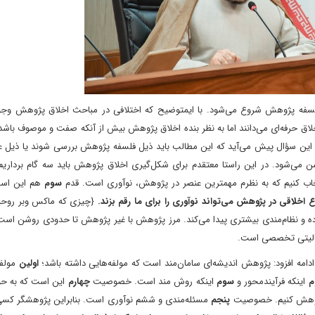
لسفه پژوهش شروع می‌شود. با ایمتوضیح که اختلافی در مباحث اخلاق پژوهش وجود
ل اخلاق حرفه‌ای می‌دانند اما به نظر بنده اخلاق پژوهش بیش از آنکه صفت و موصوف باش
ا این سؤال پیش می‌آید که این مطالب باید ذیل فلسفه پژوهش بررسی شوند یا ذیل عل
می‌‌شود. در این راستا معتقدم برای شکل‌گیری اخلاق پژوهش باید سه گام برداریم
تخاب کنیم که به نظرم مهمترین عنصر در پژوهش، نوآوری است. قدم
سوم
هم این است
ع اخلاقی در پژوهش می‌تواند نوآوری را برای ما رقم بزند.
{چیزی که ماکس وبر روحیه
رده و نظام‌مندی بیشتری پیدا می‌کند. مرز پژوهش با غیر پژوهش تا حدودی روشن اس
عالیتی تخصصی است.
امه افزود: پژوهش اندیشه‌ای سامان‌مند است که مولفه‌هایی داشته باشد؛
اولین
مولف
م
اینکه فرآیندمحور و
سوم
اینکه روش ‌مند است. خصوصیت
چهارم
این است که به ح
 پژوهش کنیم. خصوصیت
پنجم
مسئله‌مندی و ششم نوآوری است. بنابراین پژوهشگر کس