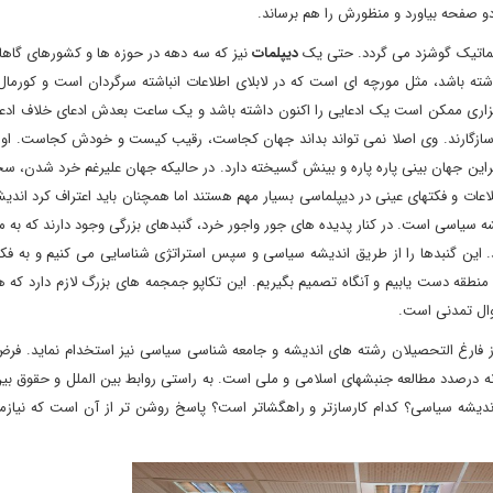
دو صفحه بیاورد و منظورش را هم برساند.
یپلماتیک گوشزد می گردد. حتی یک
دیپلمات
نیز که سه دهه در حوزه ها و کشورهای گاها
ته باشد، مثل مورچه ای است که در لابلای اطلاعات انباشته سرگردان است و کورمال
گزاری ممکن است یک ادعایی را اکنون داشته باشد و یک ساعت بعدش ادعای خلاف ادعا
 ناسازگارند. وی اصلا نمی تواند بداند جهان کجاست، رقیب کیست و خودش کجاست. او 
براین جهان بینی پاره پاره و بینش گسیخته دارد. در حالیکه جهان علیرغم خرد شدن، 
طلاعات و فکتهای عینی در دیپلماسی بسیار مهم هستند اما همچنان باید اعتراف کرد اند
یاسی است. در کنار پدیده های جور واجور خرد، گنبدهای بزرگی وجود دارند که به مث
. این گنبدها را از طریق اندیشه سیاسی و سپس استراتژی شناسایی می کنیم و به فک
نطقه دست یابیم و آنگاه تصمیم بگیریم. این تکاپو جمجمه های بزرگ لازم دارد که ه
 زوال تمدنی است.
 فارغ التحصیلان رشته های اندیشه و جامعه شناسی سیاسی نیز استخدام نماید. فرض 
یانه درصدد مطالعه جنبشهای اسلامی و ملی است. به راستی روابط بین الملل و حقوق بین
دیشه سیاسی؟ کدام کارسازتر و راهگشاتر است؟ پاسخ روشن تر از آن است که نیازم