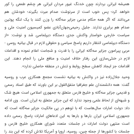
همیشه ایرانی بردارند چون خدنگ غیور مردان ایرانی هر چشم طمعی را کور
خواهد کرد؛ پس خوب است از سرنوشت صدام عبرت بگیرند؛ خودشان هم
می‌دانند که اگر همه حکام مدعی جزایر سه‌گانه را وزن کنند با یک لنگه پوتین
صدام هم برابری ندارند. جلیل رحیمی‌جهان‌آبادی عضو کمیسیون امنیت ملی و
سیاست خارجی خواستار واکنش جدی دستگاه دیپلماسی شد و نوشت: «از
دستگاه دیپلماسی انتظار داریم پاسخ سیاسی و حقوقی لازم در قبال بیانیه روسی -
عربی پیرامون جزایر سه‌گانه ایرانی را با قدرت و شجاعت اعلام نموده و اقدامات
لازم در خنثی‌سازی این رفتار خلاف امنیت و منافع ملی را انجام دهند. این
اقدامات جز ایجاد کاهش سطح روابط و تنش در منطقه حاصلی ندارد». ‌
وحید جلال‌زاده نیز در واکنش به بیانیه نشست مجمع همکاری عرب و روسیه
گفت: همه دانشمندان علم جغرافیا متفق‌القول بر این باورند که طبق اسناد رسمی
و قدیمی جزایر سه‌گانه و خلیج فارس متعلق به جمهوری اسلامی است هیچ شک
و شبهه‌ای از لحاظ علمی وجود ندارد که این جزایر متعلق به ایران است. وی ادامه
داد: دولت امارات سال‌هاست که با توهم در پی مالکیت جزایر سه‌گانه است که
جمهوری اسلامی ایران بارها و بارها به این ادعاهای امارات پاسخ رسمی داده
است منتهی دولت امارات در جلسات متعدد شورای همکاری خلیج فارس و
جلسات با کشورها از جمله چین، روسیه، اروپا و آمریکا تلاش کرده که این بند را