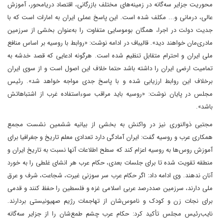
محوریت جزایر سه‌گانه در زمینه‌های مختلف بازرگانی، اقتصاد دریامحور، آموزش
عالی، درمانی و... مکلف شده است. این پاسخ عملی ایران به امارات است که با
جدیت دولت در اجرا، همگان بوموسایی متفاوت را به‌عنوان بخشی از سرزمین
مادری‌مان خواهند دید». قالیباف در ادامه نوشت: «روابط با روسیه بر اساس منافع
ملی ایران و احترام متقابل تنظیم شده است. هرگونه ادعایی که قصد خدشه به
تمامیت ارضی ایران را داشته باشد حتما خلاف این اصول است و از سوی ایران
برخلاف این روابط ارزیابی شده و با پاسخ جدی مواجه خواهد شد». رئیس
مجلس در پایان نوشت: «روسیه باید مراقب سوءاستفاده غرب از اشتباهاتش
باشد».
مجتبی‌ ذوالنوری نیز در واکنش به بخشی از بیانیه ششمین نشست مجمع
همکاری عرب و روسیه گفت: ایران آمادگی دارد تعدادی معلم تاریخ و جغرافیا برای
آموزش روس‌ها به روسیه اعزام کند که سطح اطلاعات آنها نسبت به تاریخ ایران و
منطقه تقویت شده تا برای جلسات بعدی، حکام عرب هر انشای غلطی را به خورد
آنان ندهند. وی ادامه داد: اگر حکام عرب سر سوزنی غیرت، شجاعت، شرف و عرق
ملی دارند، سرزمین صددرصد عربی اسلامی غزه و فلسطین را حفظ کنند و قدمی
برای نجات زن و کودک و ناموس‌شان از تهاجمات رژیم صهیونیستی بردارند.
نایب‌رئیس مجلس تأکید کرد: حکام عرب چشم طمع‌شان را از جزایر سه‌گانه