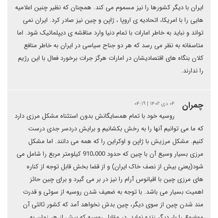
ایران با دیگر کشورها را نیز مسموم می کند. همچنان که نظیر چنین اعلامیه
هایی را با امریکا، اتحادیه ی اروپا ، ژاپن و چین نیز صادر کرد. ایران نمی
تواند و نباید به خاطر امارات با تمام دنیا وارد مناقشه ی دیپلماتیک شود. اما
متاسفانه به نظر می رسد که هر دو جناح سیاسی در ایران به خاطر منافع
کلان بنگاه های اقتصادیشان در امارات هرگز جرات برخورد فعال با این رژیم
را ندارند.
چمران
۰۴ دی ۱۴۰۲ | ۰۴:۱۹
روسیه خود با تمام همسایگانش بدون استثناه مشکل مرزی دارد
که ما می توانیم آنها را به رخش بکشانیم و برایش دردسر جدی درست
کنیم. مشکل مرزیش با ژاپن و اوکراین را که همه می دانند. اما مشکل
مرزی بسیار وسیع آن با چین که حدود 910،000 کیلومتر مربع را شامل می
شود(یعنی بیش از نصف خاک ایران) و از قضا بخش قابل توجه از کناره
های مرزی چین با اقیانوس آرام را نیز در بر می گیرد و برای چین حائز
اهمیت بسیار می باشد. با توجه به ضعیف شدن روسیه از سوئی و قدرت
مند شدن چین از سوی دیگر، چین بدش نخواهد آمد که کشور ثالثی آن
موضوع را بار دیگر زنده نماید. در مقابل روسیه که بیش از هر زمان به