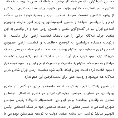
مجلس اصولگرای یازدهم خواستار برخورد دیپلماتیک جدی با روسیه شده‌اند.
تاکنون «ناصر کنعانی» سخنگوی وزارت امور خارجه ایران مطالب مندرج در بخشی
از بیانیه ششمین نشست مجمع همکاری عرب و روسیه درباره جزایر سه‌گانه
ایرانی را بی‌اساس خوانده و حسین امیرعبداللهیان، وزیر امور خارجه جمهوری
اسلامی ایران نیز در گفت‌وگوی تلفنی با همتای روس خود و در واکنش به این
بیانیه، جزایر سه‌گانه ایرانی را جزء لاینفک تمامیت ارضی ایران دانسته، اما
درنهایت دستگاه دیپلماسی به توضیح «حاکمیت و تمامیت ارضی جمهوری
اسلامی ایران همواره مورد احترام روسیه بوده است و این سیاست رسمی مسکو
هیچ‌گاه نباید مورد تردید قرار گیرد. ما در مذاکرات تنظیم بیانیه پایانی نشست
مراکش به صراحت، احترام به حاکمیت و تمامیت ارضی ایران را مورد توجه قرار
دادیم» قناعت کرده است. بدون اینکه تأکید شود تمامیت ارضی ایران شامل جزایر
سه‌گانه هم می‌شود و روسیه حقی برای نادیده‌گرفتن این مهم ندارد.
در همین راستا با توجه به تبعات ادامه حاکم‌شدن چنین دیدگاهی در فضای
بین‌الملل، در تعطیلی مجلس، بهارستان‌نشینان در فضای شبکه‌های اجتماعی
مجازی به واکنش پرداختند و در این بین «محمدباقر قالیباف» رئیس مجلس
شورای اسلامی با انتشار مطلبی در صفحه شخصی خود در شبکه اجتماعی ایکس
(توییتر سابق) نوشت: «در برنامه هفتم، دولت به توسعه شهرستان بوموسی با