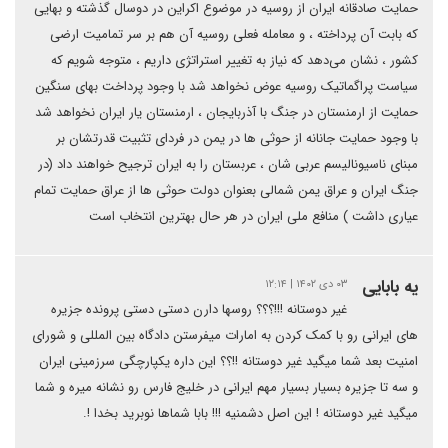
حمایت صادقانه ایران از روسیه در موضوع اکراین در دوسال گذشته و بهایی
که بابت آن پرداخته ، و معامله فعلی روسیه آن هم بر سر تمامیت ارضی
کشور ، نشان می‌دهد که نیاز به تغییر استراتژی داریم ، متوجه شویم که
سیاست پراگماتیک روسیه عوض نخواهد شد با وجود پرداخت بهای سنگین
حمایت از ارمنستان در جنگ با آذربایجان ، ارمنستان یار ایران نخواهد شد
با وجود حمایت جانانه از حوثی ها در یمن در فردای تثبیت قدرتشان بر
مبنای ناسیونالیسم عربی شان ، عربستان را به ایران ترجیح خواهند داد (در
جنگ ایران و عراق یمن شمالی بعنوان دولت حوثی ها از عراق حمایت تمام
عیاری داشت ) منافع ملی ایران در هر حال بهترین انتخاب است
یه بابایی
۰۳ دی ۱۴۰۲ | ۱۲:۱۴
غیر دوستانه !!!؟؟؟ روسها دارن دستی دستی پرونده جزیره
های ایرانی رو با کمک کردن به امارات میفرستن دادگاه بین المللی و شورای
امنیت بعد شما میگید غیر دوستانه !!؟؟ این داره یکپارچگی سرزمینی ایران
و سه تا جزیره بسیار بسیار مهم ایرانی در خلیج فارس رو نشانه میره و شما
میگید غیر دوستانه ! این اصل دشمنیه !!! بابا شماها نوبرید بخدا !.