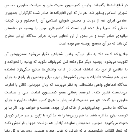
در قطع‌نامه‌ها بگنجاند. رئیس کمیسیون امنیت ملی و سیاست خارجی مجلس
شورای اسلامی یادآور شد: هر بار که این قطع‌نامه‌ها صادر شده کارگزاران جمهوری
اسلامی ایران اعم از دولت و مجلس شورای اسلامی آن را محکوم و رد کردند؛
اتفاقی که اخیرا رخ داده این است که کشورهای عربی با روسیه در نشستی
بیانیه‌ای صادر کرده و در بندی از آن ادعایی درباره جزایر سه‌گانه ایرانی مطرح
کرده‌اند که در آن مجمع روسیه هم بوده است.
جلال‌زاده ادامه داد: به نظر می‌آید وقتی اشتباهی تکرار می‌شود عمدی‌بودن آن
تقویت می‌شود؛ روسیه دیگر مثل دفعه قبل نمی‌تواند بگوید که بیانیه را نخوانده و
یا اطلاعی از این بند نداشته است. ‌‌در ادامه واکنش‌ها هادی بیگی‌نژاد نماینده
ملایر هم نوشت: «امارات و برخی کشورهای عربی برای چندمین بار راجع به جزایر
سه‌گانه ادعاهای واهی داشته‌اند. به نظر می‌رسد که زبان مهربانی، لااقل با امارات
می‌بایست تغییر کند». ابراهیم رضائی عضو کمیسیون امنیت ملی و سیاست
خارجی نیز گفت: «بر سر تمامیت ارضی‌مان با هیچ کسی تعارف نداریم و جزایر
سه‌گانه ما بخشی جدایی‌ناپذیر از خاک ایران بوده، هست و خواهد بود. اگر بنا بر
توصیه برای مذاکره باشد ما هم روس‌ها را به مذاکره با ژاپن بر سر جزایر کوریل
دعوت می‌کنیم». مجتبی محفوظی نماینده آبادان هم نوشت: «جهان فراموش نکند
که شعار انقلاب شکوهمند ما نه شرقی نه غربی بود و هست. روس‌ها و کل دنیا