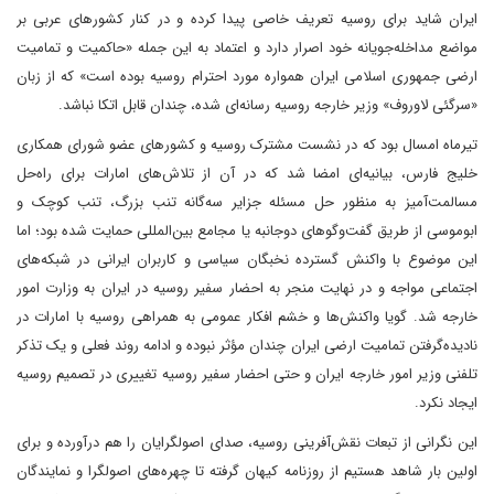
ایران شاید برای روسیه تعریف خاصی پیدا کرده و در کنار کشورهای عربی بر
مواضع مداخله‌جویانه خود اصرار دارد و اعتماد به این جمله «حاکمیت و تمامیت
ارضی جمهوری اسلامی ایران همواره مورد احترام روسیه بوده است» که از زبان
«سرگئی لاوروف» وزیر خارجه روسیه رسانه‌ای شده، چندان قابل اتکا نباشد.‌
تیرماه امسال بود که در نشست مشترک روسیه و کشور‌های عضو شورای همکاری
خلیج فارس، بیانیه‌ای امضا شد که در آن از تلاش‌های امارات برای راه‌حل
مسالمت‌آمیز به منظور حل مسئله جزایر سه‌گانه تنب بزرگ، تنب کوچک و
ابوموسی از طریق گفت‌وگو‌های دوجانبه یا مجامع بین‌المللی حمایت شده بود؛ اما
این موضوع با واکنش گسترده نخبگان سیاسی و کاربران ایرانی در شبکه‌های
اجتماعی مواجه و در نهایت منجر به احضار سفیر روسیه در ایران به وزارت امور
خارجه شد. گویا واکنش‌ها و خشم افکار عمومی به همراهی روسیه با امارات در
نادیده‌گرفتن تمامیت ارضی ایران چندان مؤثر نبوده و ادامه روند فعلی و یک تذکر
تلفنی وزیر امور خارجه ایران و حتی احضار سفیر روسیه تغییری در تصمیم روسیه
ایجاد نکرد.
این نگرانی از تبعات نقش‌آفرینی روسیه، صدای اصولگرایان را هم درآورده و برای
اولین بار شاهد هستیم از روزنامه کیهان گرفته تا چهره‌های اصولگرا و نمایندگان