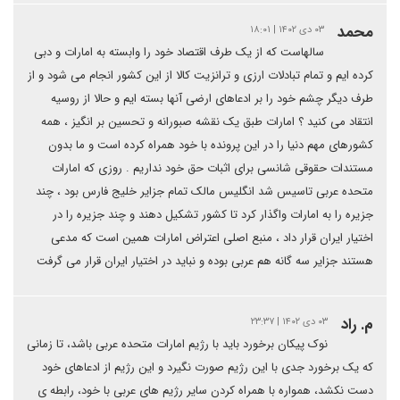
محمد
۰۳ دی ۱۴۰۲ | ۱۸:۰۱
سالهاست که از یک طرف اقتصاد خود را وابسته به امارات و دبی
کرده ایم و تمام تبادلات ارزی و ترانزیت کالا از این کشور انجام می شود و از
طرف دیگر چشم خود را بر ادعاهای ارضی آنها بسته ایم و حالا از روسیه
انتقاد می کنید ؟ امارات طبق یک نقشه صبورانه و تحسین بر انگیز ، همه
کشورهای مهم دنیا را در این پرونده با خود همراه کرده است و ما بدون
مستندات حقوقی شانسی برای اثبات حق خود نداریم . روزی که امارات
متحده عربی تاسیس شد انگلیس مالک تمام جزایر خلیج فارس بود ، چند
جزیره را به امارات واگذار کرد تا کشور تشکیل دهند و چند جزیره را در
اختیار ایران قرار داد ، منبع اصلی اعتراض امارات همین است که مدعی
هستند جزایر سه گانه هم عربی بوده و نباید در اختیار ایران قرار می گرفت
م. راد
۰۳ دی ۱۴۰۲ | ۲۳:۳۷
نوک پیکان برخورد باید با رژیم امارات متحده عربی باشد، تا زمانی
که یک برخورد جدی با این رژیم صورت نگیرد و این رژیم از ادعاهای خود
دست نکشد، همواره با همراه کردن سایر رژیم های عربی با خود، رابطه ی