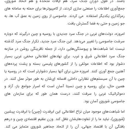
باشند. در طول دوران جنگ سرد، هم ایالات متحده و هم اتحاد شوروی،
جمع‌آوری اطلاعات را صنعتی سازی کردند، از کامپیوترها برای حمله به سامانه های
رمزگذاری یکدیگر استفاده می کردند. جاسوسی از روی زمین به عمق آب ها، به
جو زمین و حتی به فضا گسترش یافت.
امروزه، دولت‌های غربی در جنگ سرد جدیدی با روسیه و چین درگیرند که دوباره
سرشت جاسوسی را تغییر می‌دهد. این جنگ سرد جدید، تکرار جنگ سرد گذشته
نیست اما شباهت‌ها و پیوستگی‌هایی دارد، از جمله ناقرینگی روشن در منازعه
جنگ سرد اطلاعاتی شرق و غرب. برای نهادهای اطلاعاتی مخفی غربی بسیار
دشوار بود که اطلاعات موثقی را از کشورهای پلیسی بسته‌ و پشت پرده‌های
آهنین جمع آوری کنند. امروزه حتی برای آنها بسیار دشوارتر است که در روسیه یا
چین با آن سیستم‌های نظارتی داخلی افسانه ای‌شان به طور موثر عمل کنند. در
همین حال، برای روسیه و چین نسبتا آسان است که اسرار جوامع باز، آزاد و
دموکراتیک غربی را سرقت کنند، درست همان طور که برای سازمان های
جاسوسی شوروی‌ آسان بود.
اما شباهت‌های موجود میان نزاع اطلاعاتی این ابرقدرت (چین) با ابرقدرت پیشین
(شوروی)، نباید ما را از تفاوت‌هایشان غافل کند. وزن عظیم اقتصادی چین و درهم
بافتگی آن با اقتصاد جهانی، آن را از اتحاد جماهیر شوروی متمایز می کند.