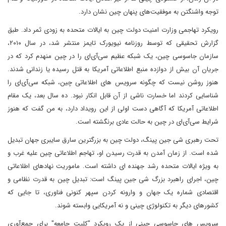
توجه واشنگتن به موفقیت‌های پنهان چین نشان دارد.
رویکرد تهاجمی وزارت امنیت دولت چین به ایالات متحده به زودی ثمر داد. طبق
گزارش تحقیقی که توسط روزنامه نیویورک تایمز منتشر شد، در سال ۲۰۱۰،
سازمان جاسوسی چین، یک شبکه عظیم سی‌آی‌ای را در چین منهدم کرد که در
جریان آن بیش از دوازده منبع اطلاعاتی آمریکا به قتل رسیده یا زندانی شدند.
هنوز روشن نیست که چگونه سرویس های اطلاعاتی چین، شبکه سی‌آی‌ای را
شناسایی کردند اما خسارت ناشی از آن قابل انکار نبود. ده سال بعد، یک مقام
اطلاعاتی آمریکا که آگاهی دست اولی از این رویداد دارد، به من گفت که هنوز
شرایط سی‌آی‌ای در چین به حالت عادی برنگشته است.
تحت رهبری شی جین پینگ، دولت چین به بزرگترین سارق سایبری جهان تبدیل
شده است. از زمان آمدن به قدرت رسیدن او، تهاجم اطلاعاتی چین علیه غرب و
به ویژه ایالات متحده رشد جهنده ای داشته است. ماموریت نهادهای اطلاعاتی
چین، اجرای راهبرد بزرگ شی جین پینگ است: تبدیل چین به قدرت نظامی و
اقتصادی شماره یک جهان و وارونه کردن سپهر کنونی فناوری، تا جایی که
کشورهای دیگر به تکنولوژی چینی و نه آمریکایی وابسته شوند.
سرویس های جاسوسی چینی از یک رویکرد "کلیت جامعه" برای جمع‌آوری