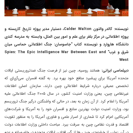
نویسنده: کالدر والتون Calder Walton، دستیار مدیر پروژه تاریخ کاربسته و
پروژه اطلاعاتی در مرکز بلفر برای علم و امور بین الملل، وابسته به مدرسه کندی
دانشگاه هاروارد و نویسنده کتاب "جاسوسان: جنگ اطلاعاتی حماسی میان
شرق و غرب" Spies: The Epic Intelligence War Between East and
West
دیپلماسی ایرانی:
همانند روسیه، چین نیز از فرصت جنگ ضدتروریستی ایالات
متحده آمریکا برای پیشبرد منافع خود بهره‌ برد. به گفته‌ افسران سی‌آی‌ای که
تخصص عمیقی درباره شرایط اطلاعاتی چین دارند، سازمان اصلی اطلاعات
غیرنظامی چین، یعنی وزارت امنیت کشور، در سال ۲۰۰۵ جنگ اطلاعاتی علیه
آمریکا را اعلام کرد. از آن زمان به بعد، در حالی که واشنگتن درگیر جنگ تروریسم
بود، وزارت امنیت دولت بهترین منابع و افسران خود را به آمریکا و شرکت‌های
آمریکایی اعزام کرد تا شماری از اسرار علمی و فناوری آمریکا را به منظور تقویت
اقتصاد و قدرت نظامی چین به سرقت ببرد. مباحث داخلی وزارت اطلاعات دولت
در آن زمان، از خشنودی چینی ها از گیر افتادن ایالات متحده در خاورمیانه و عدم