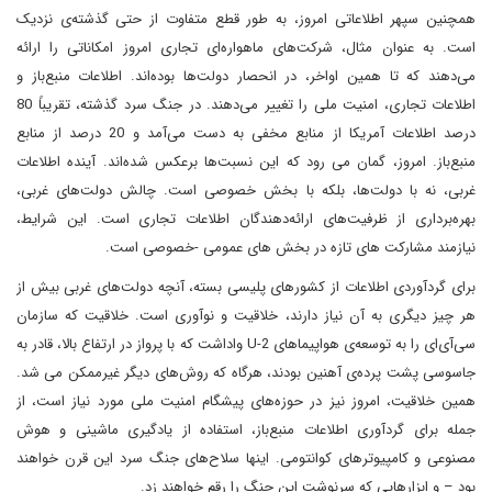
همچنین سپهر اطلاعاتی امروز، به طور قطع متفاوت از حتی گذشته‌ی نزدیک
است. به عنوان مثال، شرکت‌های ماهواره‌ای تجاری امروز امکاناتی را ارائه
می‌دهند که تا همین اواخر، در انحصار دولت‌ها بوده‌اند. اطلاعات منبع‌باز و
اطلاعات تجاری، امنیت ملی را تغییر می‌دهند. در جنگ سرد گذشته، تقریباً 80
درصد اطلاعات آمریکا از منابع مخفی به دست می‌آمد و 20 درصد از منابع
منبع‌باز. امروز، گمان می رود که این نسبت‌ها برعکس شده‌اند. آینده اطلاعات
غربی، نه با دولت‌ها، بلکه با بخش خصوصی است. چالش دولت‌های غربی،
بهره‌برداری از ظرفیت‌های ارائه‌دهندگان اطلاعات تجاری است. این شرایط،
نیازمند مشارکت ‌های تازه در بخش های عمومی -خصوصی است.
برای گردآوردی اطلاعات از کشورهای پلیسی بسته، آنچه دولت‌های غربی بیش از
هر چیز دیگری به آن نیاز دارند، خلاقیت و نوآوری است. خلاقیت که سازمان
سی‌آی‌ای را به توسعه‌ی هواپیماهای U-2 واداشت که با پرواز در ارتفاع بالا، قادر به
جاسوسی پشت پرده‌ی آهنین بودند، هرگاه که روش‌های دیگر غیرممکن می شد.
همین خلاقیت، امروز نیز در حوزه‌های پیشگام امنیت ملی مورد نیاز است، از
جمله برای گرد‌آوری اطلاعات منبع‌باز، استفاده از یادگیری ماشینی و هوش
مصنوعی و کامپیوترهای کوانتومی. اینها سلاح‌های جنگ سرد این قرن خواهند
بود – و ابزارهایی که سرنوشت این جنگ را رقم خواهند زد.