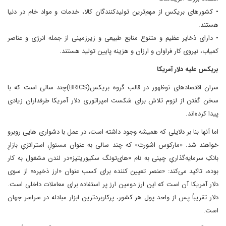
• کشورهای بریکس از مهم‌ترین تولیدکنندگان کالا، خدمات و مواد خام در دنیا
هستند.
• دارای ذخایر عظیم و متنوع منابع طبیعی و زیرزمینی از جمله انرژی و عناصر
کمیاب، نیروی کار فراوان و ارزان و هزینه پایین تولید هستند.
بریکس علیه دلار آمریکا
سران اقتصادهای نوظهور در قالب گروه بریکس(BRICS)چند سالی است که با
سخن گفتن از لزوم تلاش برای شکست امپراتوری دلار آمریکا طرفداران زیادی
پیدا کرده‌اند.
اما آنها بنا بر دلایلی که همیشه وجود داشته است، در عمل با دشواری هایی روبرو
خواهند شد. «مارکوس اشورث» که چند سالی به عنوان مسئولِ استراتژیِ بازارِ
بانکِ سرمایه‌گذاریِ چینی به نام «های‌تونگ سکیوریتیز»در لندن مشغول به کار
بوده، تاکید می‌کند: «عنصر تعیین کننده برای کسب عنوان «ارز ذخیره» از سوی
دلار آمریکا آن است که این ارز دومین ارز پر استفاده برای معاملات داخلی است.
دلار تقریباً پس از واحد پول هر کشور، پرکاربردترین ابزار مبادله در سراسر جهان
است.