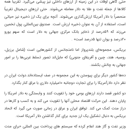
حتی گاهی اوقات در این زمینه از ارزهای داخلی نیز پیشی می‌گیرد. تقریباً همه
کالاها از جمله نفت و طلا به دلار معامله می‌شوند. حتی ارزهای دیجیتال تقریباً
منحصراً با دلار آمریکا ارزش‌گذاری می‌شوند. آنچه برای یک ارز ذخیره نیز حیاتی
است، استفاده از آن به عنوان ذخیره ارزش است. صندوق بین‌المللی پول تخمین
می‌زند که ۵۹درصد از ذخایر بانک مرکزی جهانی به دلار است که سهم یورو
۲۰درصد و یوان تنها ۵درصد است» .
بریکس، مجموعه‌ای بلندپرواز اما نامتجانس از کشورهایی است (شامل برزیل،
روسیه، هند، چین و آفریقای جنوبی) که مایل‌اند تصور تسلط غربی‌ها را بر امور
جهانی به چالش بکشند.
ده‌ها کشور دیگر برای پیوستن به این مجموعه در صف ایستاده‌اند.دولت ایران در
نظر دارد دلارآمریکا را برای تجارت دوجانبه ۱۰میلیارد دلاری با عراق کنار بگذارد.
دو کشور قصد دارند ارزهای بومی خود را تقویت کنند و وابستگی به دلار امریکا را
پایان دهند. این حرکت اقتصاد محلی آنها را تقویت می کند و به کسب و کارها در
دراز مدت کمک می کند. توافق ایران و عراق در زمانی صورت می گیرد که اتحاد
بریکس به دنبال تشکیل یک ارز جدید برای کنار گذاشتن دلار آمریکا است.
وزیر نفت و گاز هند اعلام کرده که سیستم های پرداخت بین المللی «برای مدت