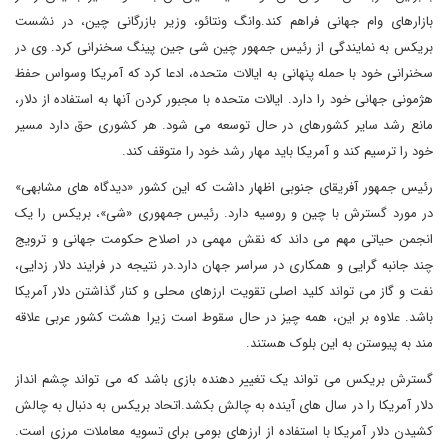
بازارهای وام جهانی فراهم کند.وانگ ونتائو، وزیر بازرگانی چین، در نشست
بریکس به نمایندگی از رئیس جمهور چین شی جین پینگ سخنرانی کرد. وی در
سخنرانی خود با حمله پنهانی به ایالات متحده، ادعا کرد که آمریکا وسواس حفظ
هژمونی جهانی خود را دارد. ایالات متحده با مجبور کردن آنها به استفاده از دلار،
مانع رشد سایر کشورهای در حال توسعه می شود. هر کشوری حق دارد مسیر
خود را ترسیم کند و آمریکا باید مهار رشد خود را متوقف کند.
رئیس جمهور آفریقای جنوبی اظهار داشت که این کشور «دیدگاه های مشابهی»
در مورد گسترش با چین و روسیه دارد. رئیس جمهوری «شی»، بریکس را یک
انجمن حیاتی مهم می داند که نقش مهمی در اصلاح حکومت جهانی و ترویج
چند جانبه گرایی و همکاری در سراسر جهان دارد.در نتیجه در فرایند دلار زدایی،
نفت و گاز می تواند کلید اصلی تقویت ارزهای محلی و کنار گذاشتن دلار آمریکا
باشد. علاوه بر این، همه چیز در حال سقوط است زیرا هشت کشور عربی علاقه
مند به پیوستن به این بلوک هستند.
گسترش بریکس می تواند یک تغییر دهنده بازی باشد که می تواند چشم انداز
دلار آمریکا را در سال های آینده به چالش بکشد.اتحاد بریکس به دنبال به چالش
کشیدن دلار آمریکا با استفاده از ارزهای بومی برای تسویه معاملات مرزی است.