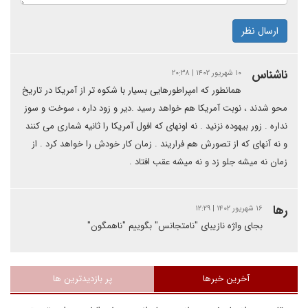
ارسال نظر
ناشناس
۱۰ شهریور ۱۴۰۲ | ۲۰:۳۸
همانطور که امپراطورهایی بسیار با شکوه تر از آمریکا در تاریخ
محو شدند ، نوبت آمریکا هم خواهد رسید .دیر و زود داره ، سوخت و سوز
نداره . زور بیهوده نزنید . نه اونهای که افول آمریکا را ثانیه شماری می کنند
و نه آنهای که از تصورش هم فراریند . زمان کار خودش را خواهد کرد . از
زمان نه میشه جلو زد و نه میشه عقب افتاد ‌.
رها
۱۶ شهریور ۱۴۰۲ | ۱۲:۲۹
بجای واژه نازیبای "نامتجانس" بگوییم "ناهمگون"
آخرین خبرها
پر بازدیدترین ها