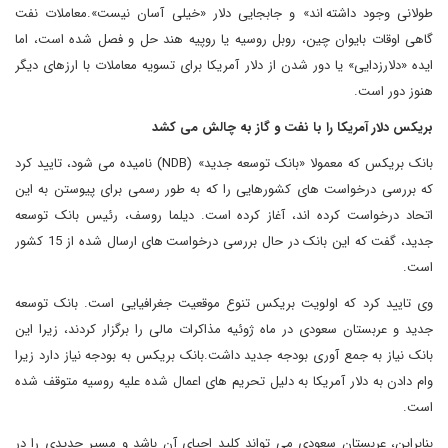
طولانی وجود داشته اند» و جابجایی دلار «خیلی آسان نیست».معاملات نفت
گاهی اوقات بایوان چین، روبل روسیه یا روپیه هند حل و فصل شده است، اما
ایده «دلارزدایی» یا دور شدن از دلار آمریکا برای تسویه معاملات با ارزهای دیگر
هنوز دور است.
بریکس دلار آمریکا را با نفت و گاز به چالش می کشد
بانک بریکس که معمولا «بانک توسعه جدید» (NDB) نامیده می شود، تایید کرد
که بررسی درخواست های کشورهایی را که به طور رسمی برای پیوستن به این
اتحاد درخواست کرده اند، آغاز کرده است. دیلما روسف، رئیس بانک توسعه
جدید، گفت که این بانک در حال بررسی درخواست های ارسال شده از 15 کشور
است.
وی تایید کرد که اولویت بریکس تنوع موقعیت جغرافیایی است. بانک توسعه
جدید و عربستان سعودی در ماه ژوئیه مذاکرات مالی را برگزار کردند، زیرا این
بانک نیاز به جمع آوری بودجه جدید داشت.بانک بریکس به بودجه نیاز دارد زیرا
وام دادن به دلار آمریکا به دلیل تحریم های اعمال شده علیه روسیه متوقف شده
است.
بنابراین، عربستان سعودی می تواند کلید احیای آن باشد و مسیر جدیدی را در