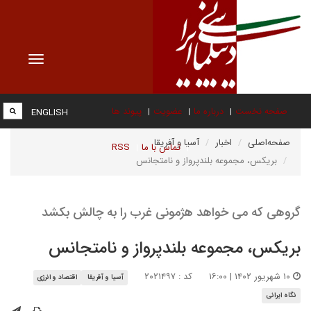
Toggle
vigation
صفحه نخست
درباره ما
عضویت
پیوند ها
ENGLISH
صفحه‌اصلی
اخبار
آسیا و آفریقا
تماس با ما
RSS
بریکس، مجموعه بلندپرواز و نامتجانس
گروهی که می خواهد هژمونی غرب را به چالش بکشد
بریکس، مجموعه بلندپرواز و نامتجانس
۱۰ شهریور ۱۴۰۲ | ۱۶:۰۰
کد : ۲۰۲۱۴۹۷
آسیا و آفریقا
اقتصاد و انرژی
نگاه ایرانی