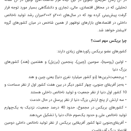
تحلیلی که در محافل اقتصادی، مالی، تجاری و دانشگاهی بسیار مورد توجه قرار
گرفت پیش‌بینی کرده بود که در سال‌های ۲۰۰۱و ۲۰۰۲میزان رشد تولید ناخالص
داخلی در اقتصادهای بازارهای نوظهور از همین شاخص در میان کشورهای گروه
۷بیشتر خواهد شد.
چرا بریکس مهم است؟
کشورهای عضو بریکس رکوردهای زیادی دارند:
• اولین (روسیه)، سومین (چین)، پنجمین (برزیل) و هفتمین (هند) کشورهای
بزرگ دنیا
• پرجمعیت‌ترین‌ها (دو کشور میلیارد نفری دنیا) یعنی چین و هند
• به‌جز آفریقای جنوبی، چهار کشور دیگر در بین هفت کشور اول از نظر مساحت و
10 کشور اول دنیا از نظر جمعیت و تولید ناخالص داخلی هستند
• سه ارتش از پنج ارتش بزرگ دنیا از نظر پرسنلِ در حال خدمت
• کشورهای بریکس در مجموع، حدود 40 درصد جمعیت، نزدیک به یک‌چهارم
تولید ناخالص ملی و حدود یک‌سوم خاک دنیا را تشکیل می‌دهند
• آفریقای‌جنوبی تنها کشور آفریقایی بریکس از نظر تولید ناخالص داخلی دومین
اقتصاد بزرگ آفریقاست