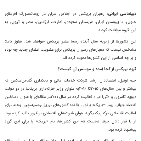
دیپلماسی ایرانی:
رهبران بریکس در اجلاس سران در ژوهانسبورگ آفریقای
جنوبی، با پیوستن ایران، عربستان سعودی، امارات، آرژانتین،‌ مصر و اتیوپی به
این گروه موافقت کردند.
این کشورها از ژانویه سال آینده رسما عضو بریکس خواهند شد. هنوز کاملا
مشخص نیست که معیارهای رهبران بریکس برای عضویت اعضای جدید چه بوده
و بر چه اساسی از این کشورها دعوت کرده اند.
گروه بریکس از کجا آمده و موسس آن کیست؟
جیم اونیل، اقتصاددان ارشد شرکت خدمات مالی و بانکداری گلدمن‌سکس که
پیشتر و بین سال‌های ۲۰۱۵تا ۲۰۱۶به عنوان وزیر خزانه‌داری بریتانیا در دو دولت
دیوید کامرون و «ترزا می» فعالیت کرده در سال ۲۰۰۱در مقاله‌ای با عنوان «ساختن
اقتصاد جهانی بهتر –بریک» برتوان بالقوه کشورهای برزیل،روسیه،چین وهند برای
فعالیت اقتصادی درکناریکدیگربه عنوان قدرت‌های اقتصادی نوظهور تاکید کرده بود.
او با قرار دادن حرف نخست نام این کشورها، نامِ «بریک» را برای این گروه
پیشنهاد کرده بود.
در آن زمان آفریقای جنوبی در این ایده قرار نداشت.آقای اونیل در آن مقاله