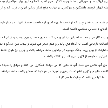
ن ایرانی ها و امریکایی ها، با وجود تلاش های شدید اتحادیه اروپا برای میانجیگری، م
 تهران توسط واشنگتن و بروکسل، در نهایت مانع تنش زدایی ایران با غرب شد و انزو
نجر شده است. فشار چین که توانست با بهره گیری از موقعیت ضعیف آنها را در مدار خود 
، انرژی و مسائل سیاسی داشته است.
ول به نظر می رسد. اسفندیاری یادآوری می کند: «هیچ دوستی بین روسیه و ایران که دا
 اتفاقات تاریخی اغلب به اتحادهای پایدار و مهم منجر می شود، و پیوند بین مسکو و ت
ارکت از بین برود. جنگ روسیه در اوکراین ادامه خواهد یافت و ایران نیز هیچ نشانه ا
امیدی به خروج از انزوای بین المللی داشته باشند.»
 آنها تلاش می کنند. آنها تا جایی که می توانند همکاری می کنند و موانع را نادیده م
اد ائتلاف های جایگزین نظم تحت رهبری امریکا در هر کجا که ممکن باشد، ادامه خواهند 
اما آنها می دانند که چگونه با هم کار کنند.