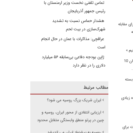
تماس تلفنی نخست وزیر ارمنستان با
رئیس جمهور آذربایجان
هشدار حماس نسبت به تشدید
ی مقابله
شهرک‌سازی در بیت‌ لحم
ه
عراقچی: مذاکرات با عمان در حال انجام
است
یم.»
ژاپن بودجه دفاعی بی‌سابقه ۵۶ میلیارد
همکاری های صعودی دوجانبه دو کشور به مرحله جدیدی رسیده است. در ده ماهه اول سال 2022، صادرات روسیه به ایران 27 درصد و واردات روسیه از ایران 10
دلاری را در نظر دارد
ً در ماه نوامبر بسته
مطالب مرتبط
ه زیادی
ایران شریک بزرگ روسیه می شود؟
ارزیابی انتقادی از محور ایران، روسیه و
چین در پرتو منطق وابستگی متقابل محدود
ت برای
روسیه به پیشنهاد ایران می اندیشد