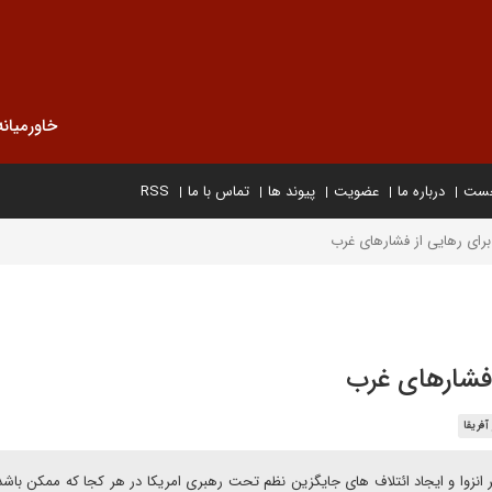
خاورمیانه
خست
درباره ما
عضویت
پیوند ها
تماس با ما
RSS
برای رهایی از فشارهای غرب
 فشارهای غرب
آفریقا
ر انزوا و ایجاد ائتلاف های جایگزین نظم تحت رهبری امریکا در هر کجا که ممکن باشد،