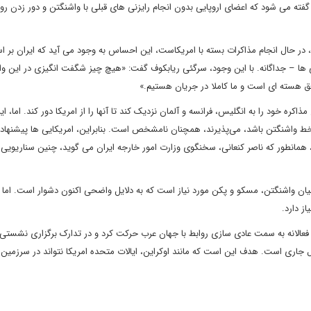
فته می شود که اعضای اروپایی بدون انجام رایزنی ‌های قبلی با واشنگتن و دور زدن رو
ی، در حال انجام مذاکرات بسته با امریکاست، این احساس به وجود می آید که ایران بر 
یی ها – جداگانه. با این وجود، سرگئی ریابکوف گفت: «هیچ چیز شگفت ‌انگیزی در این و
افق هسته ‌ای است و ما کاملا در جریان هستیم.»
ره خود را به انگلیس، فرانسه و آلمان نزدیک کند تا آنها را از امریکا دور کند. اما، ا
خط واشنگتن باشد، می‌پذیرند، همچنان نامشخص است. بنابراین، امریکایی ‌ها پیشنهاد 
، همانطور که ناصر کنعانی، سخنگوی وزارت امور خارجه ایران می گوید، چنین سناریویی 
ن واشنگتن، مسکو و پکن مورد نیاز است که به دلایل واضحی اکنون دشوار است. اما ب
ز دارد.
 فعالانه به سمت عادی سازی روابط با جهان عرب حرکت کرد و در تدارک برگزاری نشستی 
اری است. هدف این است که مانند اوکراین، ایالات متحده امریکا نتواند در سرزمین