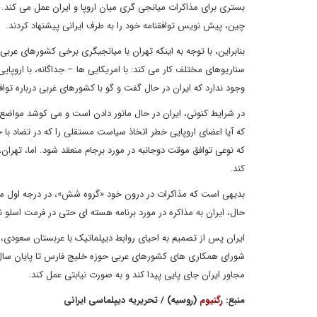
بستری برای مذاکرات میانجی گری میان اروپا و ایران عمل می کند. گ
چین، پیش‌ نویس توافقنامه خود را به طرف ایرانی پیشنهاد کردند.
بنابراین، با توجه به اینکه تهران با میانجیگری برخی کشورهای عرب
سناریوهای مختلف کار می کند: با امریکایی ها – جداگانه، با اروپا
وجود ندارد که ایران در حال گفت ‌و گو با کشورهای غربی درباره تو
در شرایط کنونی، ایران در حال مانور دادن است و می کوشد مواضع مذاک
که آیا اعضای اروپایی خطر اتخاذ سیاست مستقلی را که در تضاد با 
که نوعی توافق موقت دوجانبه در مورد برجام منعقد شود. اما، تهران
کند.
بدیهی است که مذاکرات در درون خود «گروه شش»، در درجه اول میا
حال، ایران به مذاکره در مورد برنامه هسته ای حتی در فرمت اسلو نیا
ایران پس از تصمیم به احیای روابط دیپلماتیک با عربستان سعودی،
شورای همکاری های کشورهای عربی حوزه خلیج فارس تا پایان سال ج
مجاور ایران جای پایی پیدا کند و به صورت نیابتی عمل کند.
منبع:
رگنیوم
(روسیه) / تحریریه دیپلماسی ایرانی