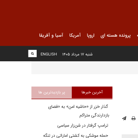
پرونده هسته ای
اروپا
آمریکا
آسیا و آفریقا
شنبه ۱۷ مرداد ۱۴۰۵
ENGLISH
آخرین خبرها
پر بازدیدترین ها
گذار خزر از «حاشیه امن» به «فضای
بازدارندگی متراکم
ترامپ گرفتار در شن‌زار سیاسی
حمله موشکی به کشتی اماراتی در تنگه