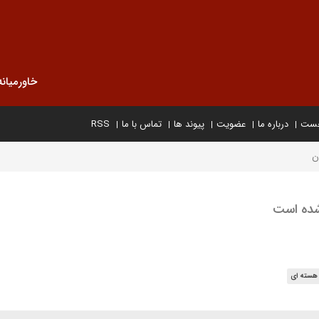
خاورمیانه
خست
درباره ما
عضویت
پیوند ها
تماس با ما
RSS
ن
 شده است
 هسته ای