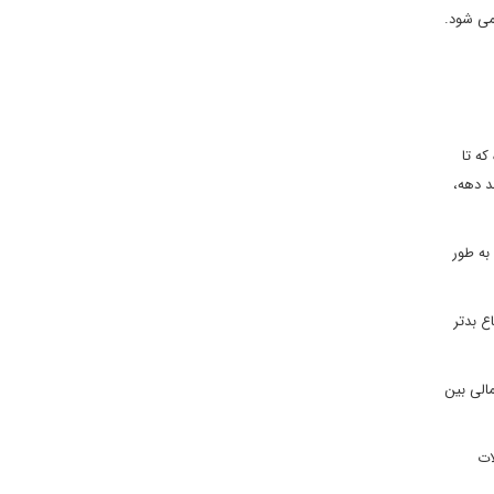
می شود.
که تا
ند دهه،
به طور
ع بدتر
الی بین
ات