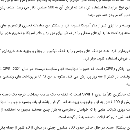
ارز سوم را برای تجارت از بین می برد. تا کنون بیش از 60 کشور از این نوع قراردادها استفاده کرده اند که ارزش آن به 500 میلیا
انی که می‌خواهند دور بزنند.
د با روسیه را با ارزی غیر از دلار آمریکا تسویه کرد و بیشتر این مبادلات تجاری از تحریم های 
ان همکاری شانگهای، توسعه پرداخت ها به ارزهای محلی را در تلاش برای دور زدن دلار آمریکا و تحریم های ایا
شک های پدافند هوایی اس-400 را از روسیه خریداری کرد. هند موشک های روسی را به کمک ترکیبی از روبل و روپیه هند خریداری
فروش استفاده شود، فرار کرد.
تریلیون دلار تراکنش را پردازش کرد که معادل آن چیزی است که سوئیفت در کمتر از سه روز پردازش می کند. علاوه بر این CIPS بر 
رد.
همین هم یک پیروزی برای مسکو و پکن است: هدف آنها داشتن یک جایگزین کارآمد برای SWIFT است نه اینکه به یک سامانه پرداخت در
برای روسیه و چین اهمیت دارد این است که حدود 1300 بانک در بیش از 100 کشور به این چارچوب پیوسته اند. اگر قرار باشد ارتباط روسیه و چ
نند شیوه ای که ایالات متحده به کار گرفته است.
ابزار دیگر دشمنان ایالات متحده، ارز دیجیتال است. در اینجا هم چین پیشتاز است. در حال حاضر حدود 300 میلیون چینی در بیش از 20 شهر 