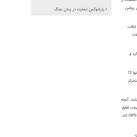
رد دلار می رسد. هدف پکن روشن
پارادوکس تجارت در زمان جنگ
ایالات
لات
 کرد و
آنچه چین به عنوان جایگزین معرفی کرده سامانه فرامرزی پرداخت بین بانکی (CIPS) است که هنوز با سوئیفت قابل مقایسه نیست. در سال 2021، CIPS تنها 12
پرداخت‌های رنمینبی متمرکز
جه یک دست یابند. آنچه
ین با سوئیفت قطع
شود، پشتیبان آنها هر زمان که بخواهند آماده است. پکن ممکن است روزی شرکت هایی را که خواهان دسترسی به بازار چین هستند مجبور به استفاده از CIPS کند.
از جمله پکن،