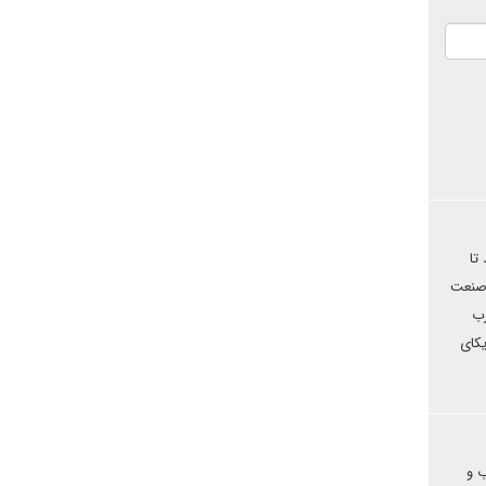
تا
 صنعت
رب
یکای
 و