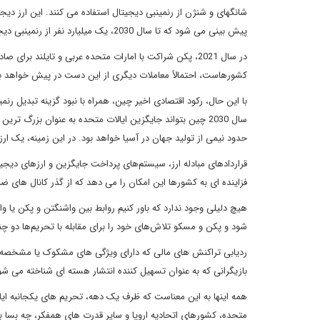
شانگهای و شنژن از رنمینبی دیجیتال استفاده می کنند. این ارز 
پیش بینی می شود که تا سال 2030، یک میلیارد نفر از رنمینبی دیجیتال استفاده کنند.
در سال 2021، پکن شراکت با امارات متحده عربی و تایلند بر
کشورهاست، احتمالاً معاملات دیگری از این دست در پیش خواهد ب
با این حال، رکود اقتصادی اخیر چین، همراه با نبود گزینه تبدیل رن
سال 2030 چین بتواند جایگزین ایالات متحده به عنوان بزرگ ت
حدود نیمی از تولید جهان در آسیا خواهد بود. در این زمینه، یک ا
قراردادهای مبادله ارز، سیستم‌های پرداخت جایگزین و ارزهای دیجیتا
فزاینده ای به کشورها این امکان را می دهد که از گذر کانال های ضد
هیچ دلیلی وجود ندارد که باور کنیم روابط بین واشنگتن و پکن یا 
شود و پکن و مسکو تلاش‌های خود را برای مقابله با تحریم‌ها دو چن
ردیابی تراکنش های مالی که دارای ویژگی های مشکوک یا مشخصه کش
بازیگرانی که به عنوان تسهیل کننده انتشار هسته ای شناخته می ش
همه اینها به این معناست که ظرف یک دهه، تحریم های یکجانبه ایال
متحده، کشورهای اتحادیه اروپا و سایر قدرت های همفکر، چه بسا ب