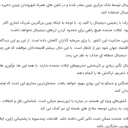
دیجیتال توسط بانک مرکزی چین صادر شده و در تلفن های همراه شهروندان چینی ذخیره 
ای صادرات با رنمینبی دیجیتال را کلید زد. با توجه به اینکه چین بزرگترین شریک تجاری اکثر
ود. ایالات متحده هیچ راهی برای محدود کردن ارزهای دیجیتال نخواهد داشت.
مینبی، جذابیت این کشور را برای سرمایه گذاران کاهش داده است. از این رو این دیدگاه 
رین اقتصاد جهان شود دور از انتظار است. با این حال، بیشتر اقتصاددانان موافقند که طی چ
رز دیجیتال منطقه ای جذاب به نظر می رسد.
ل تأثیر زیادی بر اثربخشی تحریم‌های ایالات متحده ندارند. با همه این ها، نوآوری ها 
 تحریم، تراکنش ها را انجام دهند.
واشنگتن و مسکو به این زودی بهبود خواهد یافت. محتمل‌ترین سناریو این است که اوضا
دان کنند.
ورهای ویژه ای هستند در مبارزه با تروریسم حیاتی است. شناسایی نقل و انتقالات م
وند، به ردیابی توسعه سلاح های هسته ای نیز کمک می کند.
ات متحده ممکن است تاثیر کمی داشته باشد. اقدامات چندسویه با پشتیبانی ژاپن، ایال
هترین جایگزین باشد.