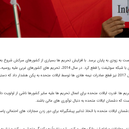
ت به زودی به پایان برسد. با افزایش تحریم ها بسیاری از کشورهای سرکش شروع به 
کردن اقتصاد خود کرده اند. در سال 2012، ایالات متحده ارتباط ایران با شبکه سوئیفت را قطع کرد. در سال 2014، تحریم های کشورهای
بر آن داشت تا خود مختاری اقتصادی را در اولویت قرار دهد. در سال 2017 نیز قطع صادرات نیمه هادی ها توسط ایالات متحده به پکن هشدار داد ک
حریم ها. قدرت ایالات متحده برای اعمال تحریم ها علیه سایر کشورها ناشی از اولویت دلا
ت که دشمنان ایالات متحده به دنبال نوآوری های مالی باشند.
ت و دشمنان ایالات متحده با اتخاذ تدابیر پیشگیرانه برای دور زدن مجازات های احتمالی پاس
ند. معاملات مبادله ارز، بانک های مرکزی را مستقیماً به یکدیگر متصل می کند و نیاز به ا