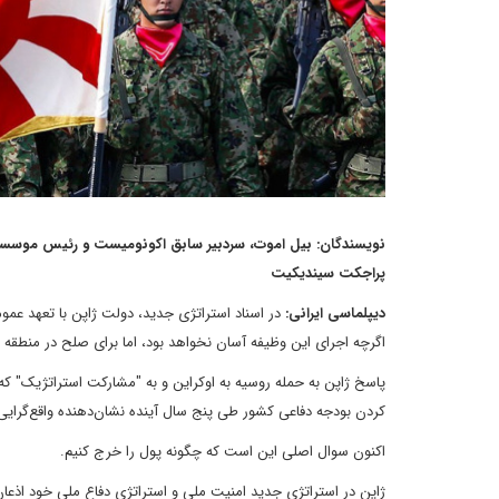
نویسندگان: بیل اموت، سردبیر سابق اکونومیست و رئیس موسسه ب
پراجکت سیندیکیت
دیپلماسی ایرانی:
در اسناد استراتژی جدید، دولت ژاپن با تعهد عم
اگرچه اجرای این وظیفه آسان نخواهد بود، اما برای صلح در منطق
پاسخ ژاپن به حمله روسیه به اوکراین و به "مشارکت استراتژیک" که 
کردن بودجه دفاعی کشور طی پنج سال آینده نشان‌دهنده واقع‌گرا
اکنون سوال اصلی این است که چگونه پول را خرج کنیم.
ژاپن در استراتژی جدید امنیت ملی و استراتژی دفاع ملی خود اذعان