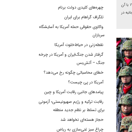
می‌کند که اگر می‌خواهد از خود دفاع کند و به حفظ صلح در این کشور کمک کند، باید به همکاری با متحدانش، به‌ویژه ایالات متحده که از سال ۱۹۵۱ با آن
چهره‌های کلیدی دولت برنام
نبه در
تلگراف گراهام برای ایران
واکاوی حقوقی حمله آمریکا به آسایشگاه
سربازان
نقطه‌زنی در حیاط‌خلوت آمریکا
گرفتار شدن جنگ‌ایران و آمریکا در چرخه
جنگ – آتش‌بس
خطای محاسباتی چگونه رخ می‌دهد؟
آمریکا در پی چیست؟
پیامدهای جانبی رقابت آمریکا و چین
رقابت ترکیه و رژیم صهیونیستی؛ آزمونی
برای تسلط بر نظم جدید منطقه
حجاز هسته‌ای نخواهد شد
چراغ سبز غنی‌سازی به ریاض