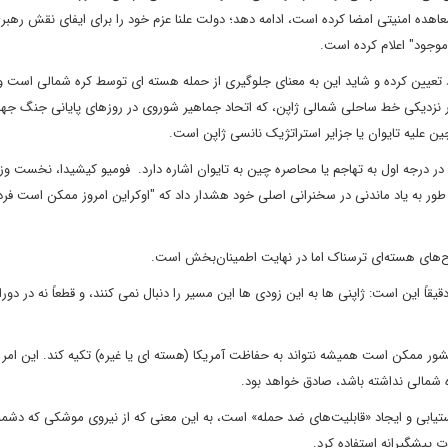
تحدانش، به‌ویژه ایالات متحده که از سال 1951 با آن معاهده امنیتی امضا کرده است، ادامه دهد؛ دولت علنا عزم خود را برای ایفای نقش
موجود" اعلام کرده است.
د تعیین کرده و شاید این به معنای جلوگیری از حمله هسته ای توسط کره شمالی است و
 در نزدیکی خط ساحلی شمالی ژاپن، که اتحاد جماهیر شوروی در روزهای پایانی جنگ جها
چین علیه تایوان یا جزایر استراتژیک نانسی ژاپن است.
در درجه اول به تهاجم یا محاصره چین به تایوان اشاره دارد. فومیو کیشیدا، نخست وزی
رح کرد، جایی که به طور به یاد ماندنی در سخنرانی اصلی خود هشدار داد که "اوکراین امروز ممکن است فر
اح‌های هسته‌ای ترسناک اما در نهایت اطمینان‌بخش است.
اً این است: ژاپنی ها به این زودی ها این مسیر را دنبال نمی کنند، و قطعاً نه در دور
 ممکن است همیشه نتواند به حفاظت آمریکا (هسته ای یا غیره) تکیه کند. این امر ب
ه شمالی نداشته باشد، صادق خواهد بود.
تیابی و ایجاد «قابلیت‌های ضد حمله» است، به این معنی که از نیروی موشکی که دشمن
ت پیشگیرانه استفاده کرد.