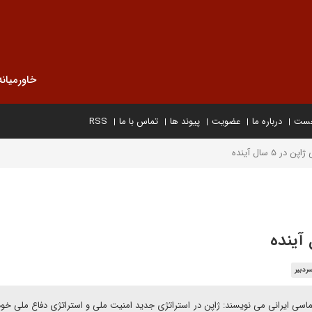
خاورمیانه
خست
درباره ما
عضویت
پیوند ها
تماس با ما
RSS
 ۵ سال آینده
ردبیر
سی ایرانی می نویسند: ژاپن در استراتژی جدید امنیت ملی و استراتژی دفاع ملی خود