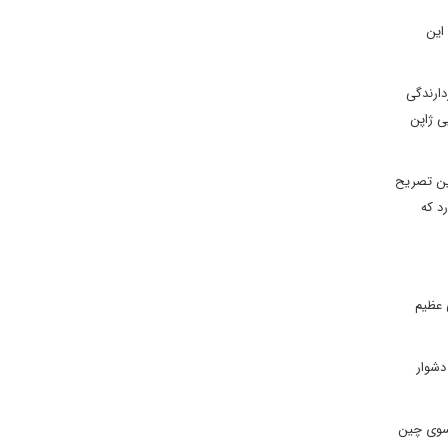
این
دارندگی
ی ژاپن
نین تصریح
د که
 عظیم
دشوار
 سوی چین