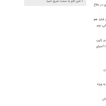
خیز ناتو به سمت شرق آسیا
 رهبری در دفاع
 شاید هم
نی دوم
ر ژاپن،
دا آسیای
ان
ه ویژه
ان