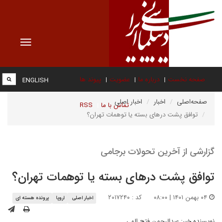
Toggle
vigation
صفحه نخست
درباره ما
عضویت
پیوند ها
ENGLISH
صفحه‌اصلی
اخبار
اخبار اصلی
تماس با ما
RSS
توافق پشت درهای بسته یا توهمات تهران؟
گزارشی از آخرین تحولات برجامی
توافق پشت درهای بسته یا توهمات تهران؟
۰۴ بهمن ۱۴۰۱ | ۰۸:۰۰
کد : ۲۰۱۷۲۴۰
اخبار اصلی
اروپا
پرونده هسته ای
نویسنده خبر:
عبدالرحمن فتح الهی