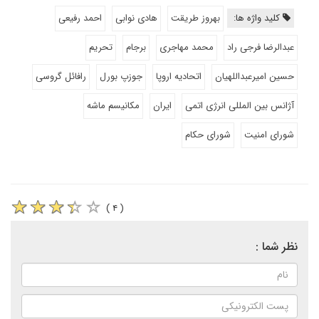
کلید واژه ها:
بهروز طریقت
هادی نوابی
احمد رفیعی
عبدالرضا فرجی راد
محمد مهاجری
برجام
تحریم
حسین امیرعبداللهیان
اتحادیه اروپا
جوزپ بورل
رافائل گروسی
آژانس بین المللی انرژی اتمی
ایران
مکانیسم ماشه
شورای امنیت
شورای حکام
( ۴ )
نظر شما :