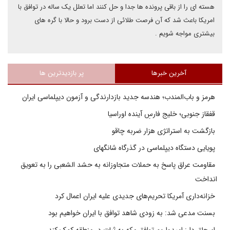
هسته ای را از باقی پرونده ها جدا و حل کنند اما تعلل یک ساله در توافق با
امریکا باعث شد که آن فرصت طلائی از دست برود و حالا با گره های
بیشتری مواجه شویم .
آخرین خبرها
پر بازدیدترین ها
هرمز و باب‌المندب؛ هندسه جدید بازدارندگی و آزمون دیپلماسی ایران
قفقاز جنوبی؛ خلیج فارسِ آینده اوراسیا
بازگشت به استراتژی هزار ضربه چاقو
پویایی دستگاه دیپلماسی در گذرگاه شانگهای
مقاومت عراق پاسخ به حملات متجاوزانه به حشد الشعبی را به تعویق
انداخت
خزانه‌داری آمریکا تحریم‌های جدیدی علیه ایران اعمال کرد
بسنت مدعی شد: به زودی شاهد توافق با ایران خواهیم بود
اسحاق دار: امیدواریم توافق مکه به ثبات در منطقه کمک کند