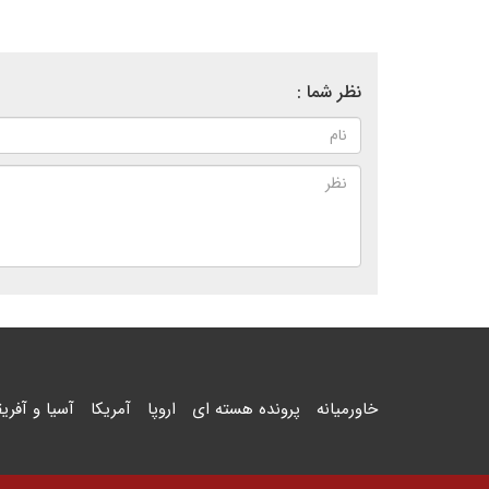
نظر شما :
خاورمیانه
پرونده هسته ای
اروپا
آمریکا
آسیا و آفریق