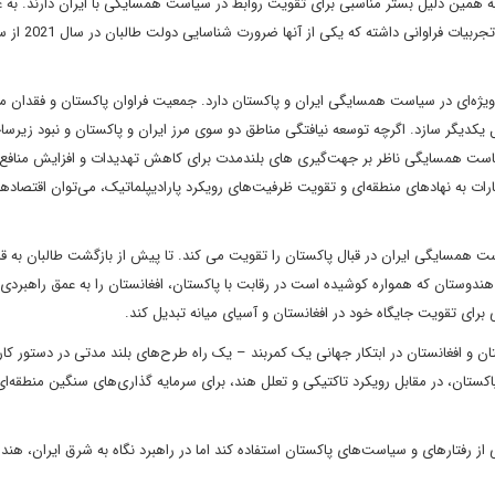
به همین دلیل بستر مناسبی برای تقویت روابط در سیاست همسایگی با ایران دارند. به ع
حکومت طالبان طی سال های 1996-2001 برای طالبان و پاکستان تجربیات فراوانی 
یژه‌ای در سیاست همسایگی ایران و پاکستان دارد. جمعیت فراوان پاکستان و فقدان منا
مل یکدیگر سازد. اگرچه توسعه نیافتگی مناطق دو سوی مرز ایران و پاکستان و نبود زیرس
یاست همسایگی ناظر بر جهت‌گیری های بلند‌مدت برای کاهش تهدیدات و افزایش منافع
ات به نهادهای منطقه‌ای و تقویت ظرفیت‌های رویکرد پارادیپلماتیک، می‌توان اقتصاده
ت همسایگی ایران در قبال پاکستان را تقویت می کند. تا پیش از بازگشت طالبان به ق
ندوستان که همواره کوشیده است در رقابت با پاکستان، افغانستان را به عمق راهبردی
ی برای تقویت جایگاه خود در افغانستان و آسیای میانه تبدیل کند.
ان و افغانستان در ابتکار جهانی یک کمربند – یک راه طرح‌های بلند مدتی در دستور کار 
یش از 50 میلیارد دلاری چین در پاکستان، در مقابل رویکرد تاکتیکی و تعلل هند، برای سرمایه گذاری‌های سنگین منطقه‌ا
از رفتارهای و سیاست‌های پاکستان استفاده کند اما در راهبرد نگاه به شرق ایران، هند 