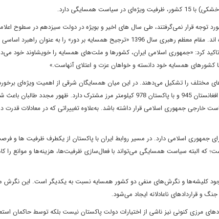
د توجه قرار نمی‌گرفتند، طی سال های اخیر و بویژه در دولت سیزدهم در سطوح اعلام
اعمالی، به یکی از مهمترین اولویت‌های سیاست خارجی تبدیل شده‌ اند. مقام معظم رهبری سال 1396 «ترجیح همسایه بر دور» را به عنوان 
ید کرد: «جمهوری اسلامی ایران، کشور‌ها و ملت‌های همسایه را خویشاوند خود می‌دان
با کشورهای همسایه خود دانسته و خواهان عزت و اعتلای آنهاست.»
های مختلف را تشکیل می‌دهند. در این میان همسایگان شرقی از اهمیت ویژه‌ای برخوردا
مرزهای ایران با همسایگان شرقی آن، 1923 کیلومتر است. ایران با افغانستان 945 و با پاکستان 978 کیلومتر مرز مشترک دارد. ظهور مجدد طالب
ست خارجی جمهوری اسلامی قرار داشته باشد. به‌علاوه تغییراتی که در معادلات قدرت د
ی جمهوری اسلامی دارد. در مسیر روابط ایران با پاکستان از یکطرف ظرفیت ها و فر
ت؛ که البته سیاست همسایگی می‌تواند با فعال‌سازی ظرفیت‌ها، هزینه‌ها و موانع را 
د کلیشه‌ها و نگرش‌های منفی دو کشور همسایه نسبت به یکدیگر است. این نگرش مع
گ و قراردادهای ناعادلانه ایجاد می‌شود.
دهای مرزی کنونی نیز ناشی از اختیارات دولت پاکستان نیست بلکه توسط حاکمان استعم