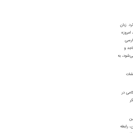
د. زبان
امروزه
ات فارسی
اجد و
‌شود، به
قشات
امی در
ر
ین
کستان، رابطه