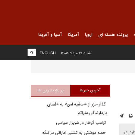
پرونده هسته ای
اروپا
آمریکا
آسیا و آفریقا
شنبه ۱۷ مرداد ۱۴۰۵
ENGLISH
آخرین خبرها
پر بازدیدترین ها
گذار خزر از «حاشیه امن» به «فضای
بازدارندگی متراکم
ترامپ گرفتار در شن‌زار سیاسی
رد. در
حمله موشکی به کشتی اماراتی در تنگه