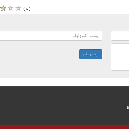
( ۸ )
ارسال نظر
ا