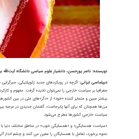
نویسنده: ناصر پورحسن، دانشیار علوم سیاسی دانشگاه آیت‌الله ب
دیپلماسی ایرانی:
اگرچه در رویکردهای جدید ژئوپلتیکی، جبرگرایی 
جغرافیا بر سیاست خارجی را نمی‌توان نادیده گرفت. مفهوم و کارکرد
بیشتر مبین و متمایز کننده «خود» از «دگر»‌های ملی در بین کشورها
مرزها همچنان که برای آنها پابرجاست، گفتمان جدیدی در عرصه بی
سیاست خارجی کشورها مطرح می‌شود.
«سیاست همسایگی» و «همسایگی خوب» در مناطق مختلف دنیا با اق
نحوه برخورد، تعامل با همسایگان را معین می کنند و چشم انداز آت