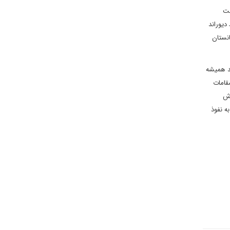
ست
یوراند
مان افغانستان
باید همیشه
قامات
اش
و به نفوذ