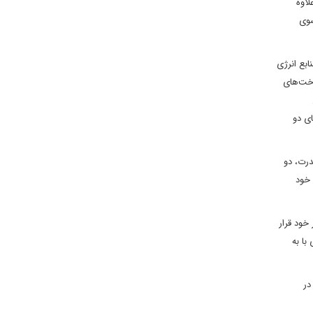
لاوه
داشته که یکی از آنها ضرورت شناسایی دولت طالبان در سال 2021 از سوی
بع انرژی
اخت‌های
ای دو
درت، دو
 خود
خود قرار
ی با به
در