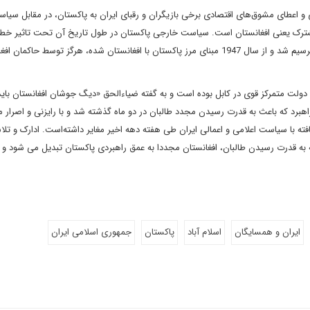
 و اعطای مشوق‌های اقتصادی برخی بازیگران و رقبای ایران به پاکستان، در مقابل سیا
رک یعنی افغانستان است. سیاست خارجی پاکستان در طول تاریخ آن تحت تاثیر خط د
است. این خط مرزی که سال1893 توسط حاکم بریتانیای شبه قاره ترسیم شد و از سال 1947 مبنای مرز پاکستان با افغانستان شده، هرگز توسط حاک
نون جلوگیری از شکل‌گیری دولت متمرکز قوی در کابل بوده است و به گفته ضیاءالحق «دیگ جوشان افغانستان 
اهبرد که باعث به قدرت رسیدن مجدد طالبان در دو ماه گذشته شد و با رایزنی و اصرار م
فته با سیاست اعلامی و اعمالی ایران طی هفته دهه اخیر مغایر داشته‌است. ادارک و تل
 سازمان اطلاعات پاکستان( ISI ) این است که به قدرت رسیدن طالبان، افغانستان مجددا به عمق راهبردی پاکستان تبدیل می شود 
ایران و همسایگان
اسلام آباد
پاکستان
جمهوری اسلامی ایران