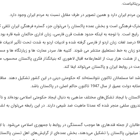
ریتانیاست.
ین مردم ایران دارد و همین تصویر در طرف مقابل نسبت به مردم ایران وجود دارد.
فرهنگی است و بخش عمده پاکستان را می‌توان جزء گستره فرهنگی ایران تلقی کر
رایج است. با توجه به اینکه حدود هشت قرن فارسی، زبان اداری حاکمان شبه قاره بود، 
در زبان های هندی و اردو، کلمات فارسی فراوانی وجود دارد. حدود 60 درصد لغات زبان اردو از فارسی گرفته شده و ادبیات اردو به شدت تحت تأثیر ادبی
دو زبان به خط نستعلیق منتشر می شوند. کتیبه ها، سردر عمارت ها و زیارتگاه ها و مس
ز هشت هزار بیت از اشعارعلامه اقبال لاهوری که بنیانگذار فکری پاکستان محسوب می
ر روابط ایران و پاکستان می‌تواند ایفا کند.
 شد اما مسلمانان تاکنون نتوانسته‌اند که حکومتی دینی در این کشور تشکیل دهند. منا
اکنون حاکم اصلی در پاکستان باشد.
تان با ایجاد تشکل‌های مختلف مذهبی به دنبال ایجاد حکومتی اسلامی بوده‌اند و ناک
 تندروی سلفی منجر شده که عمدتا ماهیت ضد شیعی دارند. در این رابطه می‌توان به لشک
لبان از جمله قندهاری ها موجب گسستگی در روابط با جمهوری اسلامی می‌شود. با ا
اوصاف، علاوه بر جمعیت شیعیان که حدود 20 درصد از جمعیت 200 میلیونی پاکستان را تشکیل می‌دهند، بخش عمده‌ای از گرایش‌های اهل تسنن پا