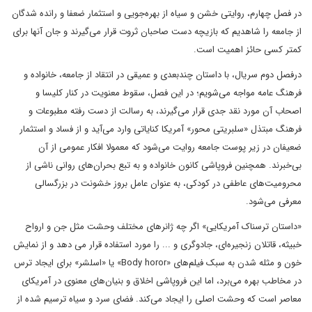
در فصل چهارم، روایتی خشن و سیاه از بهره‌جویی و استثمار ضعفا و رانده شدگان
از جامعه را شاهدیم که بازیچه دست صاحبان ثروت قرار می‌گیرند و جان آنها برای
کمتر کسی حائز اهمیت است.
درفصل دوم سریال، با داستان چندبعدی و عمیقی در انتقاد از جامعه، خانواده و
فرهنگ عامه مواجه می‌شویم؛ در این فصل، سقوط معنویت در کنار کلیسا و
اصحاب آن مورد نقد جدی قرار می‌گیرند، به رسالت از دست رفته مطبوعات و
فرهنگ مبتذل «سلبریتی محور» آمریکا کنایاتی وارد می‌آید و از فساد و استثمار
ضعیفان در زیر پوست جامعه روایت می‌شود که معمولا افکار عمومی از آن
بی‌خبرند. همچنین فروپاشی کانون خانواده و به تبع بحران‌های روانی ناشی از
محرومیت‌های عاطفی در کودکی، به عنوان عامل بروز خشونت در بزرگسالی
معرفی می‌شود.
«داستان ترسناک آمریکایی» اگر چه ژانر‌های مختلف وحشت مثل جن و ارواح
خبیثه، قاتلان زنجیره‌ای، جادوگری و ... را مورد استفاده قرار می دهد و از نمایش
خون و مثله شدن به سبک فیلم‌های «Body horor» یا «اسلشر» برای ایجاد ترس
در مخاطب بهره می‌برد، اما این فروپاشی اخلاق و بنیان‌های معنوی در آمریکای
معاصر است که وحشت اصلی را ایجاد می‌کند. فضای سرد و سیاه ترسیم شده از