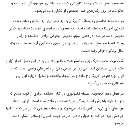
شخصیت‌های «ابرشریر» داستان‌های کمیک، با واکاوی سرخوردگی از جامعه و
خانواده، در بروز رفتارهای ضد اجتماعی او نشان داده می‌شود.
در مجموعه «داستان ترسناک آمریکایی»، به طور عیان به نمایش نقاط ضعف
تمدنی آمریکا پرداخته شده است که معمولا در فیلم‌های کلاسیک هالیوود کمتر
نمایش داده می‌شد؛ در فصل سوم، نمایش تبعیض نژادی، شکنجه و رفتار
وحشیانه با سیاهان، به مراتب از فیلم‌هایی چون «جانگوی آزاد شده» و « دوازد
سال بردگی» فراتر رفته است.
شخصیت سادیسدیک زنی به اسم «مادام ‌دلفین لالوری» در این فصل که از آزار و
مثله کردن سیاهان لذت می‌برد، بر اساس یکی از ماجراهای واقعی است که در
قرن نوزدهم در آمریکا رخ داده و در اینجا، واقعیات و تخیل درباره این زن
شیطانی به هم می‌آمیزند.
در فصل دهم مجموعه، سلطه تکنولوژی در کنار استفاده ابزاری از توده مردم که
تنها به افراد باهوش اجازه زندگی می‌دهد نشان داده شده است. از این منظر
غول‌های «آی تی» در آمریکا نقد می‌شوند و سرمایه عظیمی که در هر کدام از آنها
چرخش پیدا می‌کند به عنوان عاملی شر در جهت کنترل اجتماعی نشان داده
می‌شود.