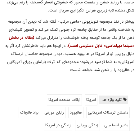
جامعه، با روابط خشن و منفعت محور که خشونتی افسار گسیخته را رقم می‌زند،
شکل دهنده لایه زیرین هراس انگیز این سریال است.
پیشتر در نقد مجموعه تلویزیونی «ماهی مرکب» گفته شد که دیدن آن مجموعه
به شناخت واقعی ما از حقایق جامعه کره جنوبی کمک می‌کند و تصویر کلیشه‌ای
ذهن ما از یک جامعه توسعه یافته خوشبخت را متزلزل می‌کند
(مقاله در بخش
«سینما دیپلماسی» قابل دسترسی است).
در اینجا هم باید خاطرنشان کرد اگر به
دنبال روایتی نو از آمریکا در هالیوود هستید، دیدن مجموعه «داستان ترسناک
آمریکایی» به شما توصیه می‌شود؛ مجموعه‌ای که اثرات بازنمایی رویای آمریکایی
در هالیوود را از ذهن شما خواهد شست.
کلید واژه ها:
امریکا
ایالات متحده امریکا
داستان ترسناک امریکایی
هالیوود
رایان مورفی
براد فالچاک
بشیر اسماعیلی
زندگی رویایی
زندگی در امریکا