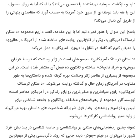
دارد و بازگشت سرمایه تهیه‌کننده را تضمین می‌کند؟ یا اینکه آیا به روال معمول،
این را هم باید توطئه‌ای از سوی خود آمریکا به حساب آورد که مقاصدی پنهانی را
از طریق آن دنبال می‌کند؟
پاسخ این سوال را هنوز نمی‌دانیم اما با این مقدمه، قصد داریم مجموعه «داستان
ترسناک آمریکایی»، یکی از تلخ‌ترین روایت‌های ساخته شده از آمریکا در هالیوود
را معرفی کنیم که کاملا در تقابل با «رویای آمریکایی» عمل می‌کند.
«داستان ترسناک آمریکایی» مجموعه‌ای است در ژانر وحشت که توسط «رایان
مورفی» و «براد فالچاک» ساخته و تاکنون ده فصل آن منتشر شده است. در این
مجموعه از بسیاری از عناصر ژانر وحشت بهره گرفته شده و داستان‌ها به طور
متناوب در آمریکای زمان حال و گذشته روایت می‌شوند. «داستان ترسناک
آمریکایی» راوی سیاه‌ترین و منفی‌ترین زوایای زندگی در آمریکای معاصر است؛
نویسندگان مجموعه از رهیافت‌های مختلف روانکاوی و جامعه شناختی برای
تبیین و توضیح ریشه‌های رفتار‌ فوق شریرانه‌‌ شخصیت‌های داستان بهره می‌گیرند
و وارد عمق روانشناسی کاراکتر‌ها می‌شوند.
نمونه چنین ریشه‌یابی‌های مبتنی بر روانشناسی و جامعه شناسی در پیدایش افراد
شرور را می‌توان در فیلم «جوکر» دید؛ جایی که روند دگردیسی یکی از مهم‌ترین