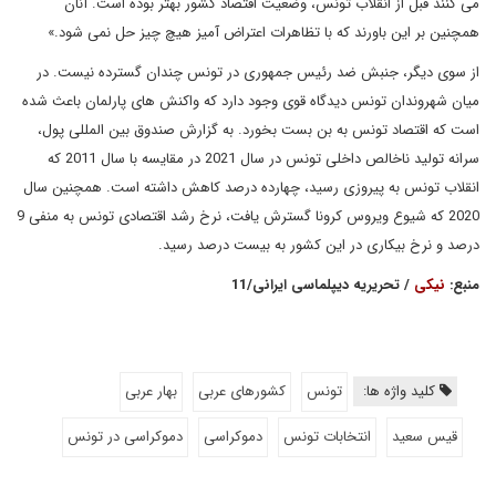
می کنند قبل از انقلاب تونس، وضعیت اقتصاد کشور بهتر بوده است. آنان
همچنین بر این باورند که با تظاهرات اعتراض آمیز هیچ چیز حل نمی شود.»‌
از سوی دیگر، جنبش ضد رئیس جمهوری در تونس چندان گسترده نیست. در
میان شهروندان تونس دیدگاه قوی وجود دارد که واکنش های پارلمان باعث شده
است که اقتصاد تونس به بن بست بخورد. به گزارش صندوق بین المللی پول،‌
سرانه تولید ناخالص داخلی تونس در سال 2021 در مقایسه با سال 2011 که
انقلاب تونس به پیروزی رسید، چهارده درصد کاهش داشته است. همچنین سال
2020 که شیوع ویروس کرونا گسترش یافت، نرخ رشد اقتصادی تونس به منفی 9
درصد و نرخ بیکاری در این کشور به بیست درصد رسید.
منبع:
نیکی
/ تحریریه دیپلماسی ایرانی/11
کلید واژه ها:
تونس
کشورهای عربی
بهار عربی
قیس سعید
انتخابات تونس
دموکراسی
دموکراسی در تونس