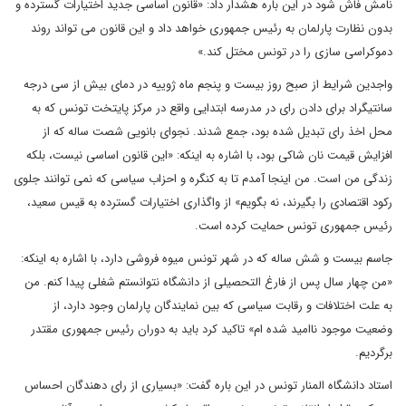
نامش فاش شود در این باره هشدار داد: «قانون اساسی جدید اختیارات گسترده و
بدون نظارت پارلمان به رئیس جمهوری خواهد داد و این قانون می تواند روند
دموکراسی سازی را در تونس مختل کند.»
واجدین شرایط از صبح روز بیست و پنجم ماه ژوییه در دمای بیش از سی درجه
سانتیگراد برای دادن رای در مدرسه ابتدایی واقع در مرکز پایتخت تونس که به
محل اخذ رای تبدیل شده بود، جمع شدند. نجوای بانویی شصت ساله که از
افزایش قیمت نان شاکی بود،‌ با اشاره به اینکه: «‌این قانون اساسی نیست، بلکه
زندگی من است. من اینجا آمدم تا به کنگره و احزاب سیاسی که نمی توانند جلوی
رکود اقتصادی را بگیرند، ‌نه بگویم»‌ از واگذاری اختیارات گسترده به قیس سعید،
رئیس جمهوری تونس حمایت کرده است.
جاسم بیست و شش ساله که در شهر تونس میوه فروشی دارد، با اشاره به اینکه:
«من چهار سال پس از فارغ التحصیلی از دانشگاه نتوانستم شغلی پیدا کنم. من
به علت اختلافات و رقابت سیاسی که بین نمایندگان پارلمان وجود دارد، از
وضعیت موجود ناامید شده ام» ‌تاکید کرد باید به دوران رئیس جمهوری مقتدر
برگردیم.
استاد دانشگاه المنار تونس در این باره گفت: «بسیاری از رای دهندگان احساس