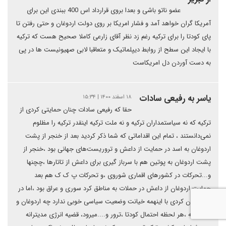
عضو ناتو باشی و بعدا بروی قرارداد اس 400 ببندی این برای
آمریکا گران خواهد آمد و فشار امریکا بر روی دولت اردوغان و حتی رفتن تا
پای کودتا را برای ترکیه رغم زد نظر آقای زارعی کاملا صحیح هست که ترکیه
با ایجاد این سطح از روابط دیپلماتیک و متعاقبا لابی صهیونیست ها در پی
به دست آوردن دل امریکاست
یاسر به رفیعی سادات
۱۸ اسفند ۱۴۰۰ | ۱۵:۳۴
حقا که رفیعی سادات چنان حمایتی کردی از
ترکیه که نه سیاستمداران ترکیه و نه ملت ترکیه اینقدر ترکیه را مظلوم
نمی‌دانستند ، تمام این اقداماتی که شما ذکر کردید بعد از خنجر از پشت
اردوغان به اسد در حمایت از داعش و تروریست‌های جهانی بود ،خنجر از
پشت اردوغان به پوتین هم با سرباز گیری برای داعش از تاتارها ،چچنها
و‌‌‌‌...تحرکات در کشورهای اقماری شوروی ،و تحرکات پ ک ک هم بعد
حمایت اردوغان از داعش در حملات به مناطق کرد سوری و عراق بود ،اما در
آخر اذعان کردی با اینهمه خیانت وضعیت سیاسی خوبی ندارد چه اردوغان و
چه ترکیه ،هر لحظه احتمال کودتا ،ترور و....میرود، قضیه انرژی مدیترانه