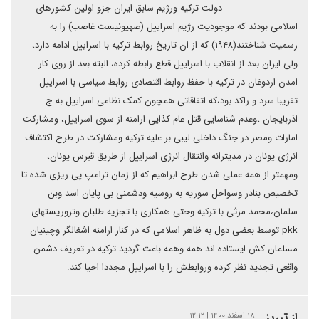
دولت ترکیه ورژیم سابق ایران جزو اولین کشورهای
اسلامی بودند که موجودیت رژیم اسراییل (صهیونیست غاصب) را به
رسمیت شناختند(۱۹۴۸) که از ان تاریخ روابط ترکیه با اسراییل ادامه دارد،
ولی ایران بعد از انقلاب با اسراییل قطع رابطه کرده، البته بعد از روی کار
امدن اردوغان در ترکیه با حفظ روابط اقتصادی روابط سیاسی با اسراییل
تقریبا سرد و راکد بود،که اتفاقاتی همچون کمک نظامی اسراییل به ج.
اذربایجان ،وعدم شناسایی قتل عام کذایی ارامنه از سوی اسراییل، ومشارکت
امارات ومصر در جنگ داخلی لیبی بر علیه ترکیه ومشارکت در طرح اکتشاف
انرژی یونان در مدیترانه وانتقال انرژی اسراییل از طریق قبرس یونان،
ومهمتر از همه عملی شدن طرح ابراهیم که از زمان ترامپ پی ریزی شده تا
تخصیص بنادر وسواحل سوریه به روسیه ودشمنی بی پایان اسد وبن
سلمان،محمد مرثی با ترکیه وحتی همکاری با تجزیه طلبان وتروریستهای
pkk توسط بعضی دول به ظاهر اسلامی که در کنار ارامنه اشغالگر وچینیان
مسلمان کش ایستاده اند همه وهمه باعث گردید ترکیه در تعریف دشمن
واقعی تجدید نظر کرده وروابطش را با اسراییل مجددا احیا کند.
از تبریز
۱۸ اسفند ۱۴۰۰ | ۱۲:۱۲