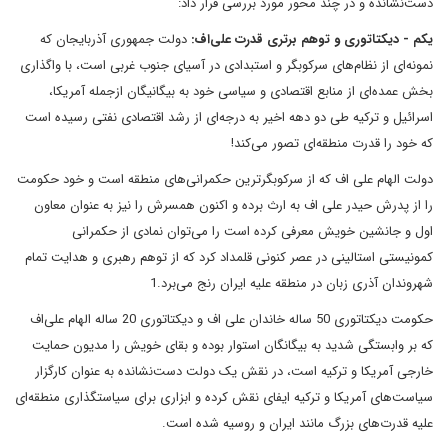
دست‌نشانده و در چند محور مورد بررسی قرار داد:
یکم - دیکتاتوری و توهم برتری قدرت علی‌اف:
دولت جمهوری آذربایجان که
نمونه‌ای از نظام‌های سرکوبگر و استبدادی در آسیای جنوب غربی است، با واگذاری
بخش عمده‌ای از منابع اقتصادی و سیاسی خود به بیگانیگان ازجمله آمریکا،
اسرائیل و ترکیه طی دو دهه اخیر به درجه‌ای از رشد اقتصادی نفتی رسیده است
که خود را قدرت منطقه‌ای تصور می‌کند!
دولت الهام علی اف که از سرکوبگرترین حکمرانی‌های منطقه است و خود حکومت
را از پدرش حیدر علی اف به ارث برده و اکنون همسرش را نیز به عنوان معاون
اول و جانشین خویش معرفی کرده است را می‌توان نمادی از حکمرانی
کمونیستی استالینی در عصر کنونی قلمداد کرد که از توهم رهبری و هدایت تمام
شهروندان آذری زبان در منطقه علیه ایران رنج می‌برد.1
حکومت دیکتاتوری 50 ساله خاندان علی اف و دیکتاتوری 20 ساله الهام علی‌اف
که بر وابستگی شدید به بیگانگان استوار بوده و بقای خویش را مدیون حمایت
خارجی آمریکا و ترکیه است، در نقش یک دولت دست‌نشانده به عنوان کارگزار
سیاست‌های آمریکا و ترکیه ایفای نقش کرده و ابزاری برای سیاستگذاری منطقه‌ای
علیه قدرت‌های بزرگ مانند ایران و روسیه شده است.