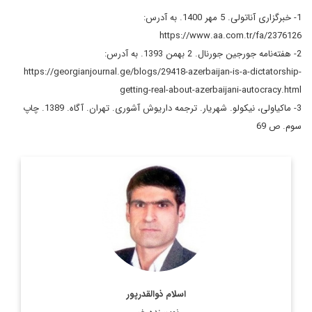
1- خبرگزاری آناتولی. 5 مهر 1400. به آدرس:
https://www.aa.com.tr/fa/2376126
2- هفته‌نامه جورجین جورنال. 2 بهمن 1393. به آدرس:
https://georgianjournal.ge/blogs/29418-azerbaijan-is-a-dictatorship-
getting-real-about-azerbaijani-autocracy.html
3- ماکیاولی، نیکولو. شهریار. ترجمه داریوش آشوری. تهران. آگاه. 1389. چاپ
سوم. ص 69
کارشناس ارشد مسائل سیاسی و بین الملل و دکترای
سیاستگذاری عمومی
اطلاعات بیشتر
اسلام ذوالقدرپور