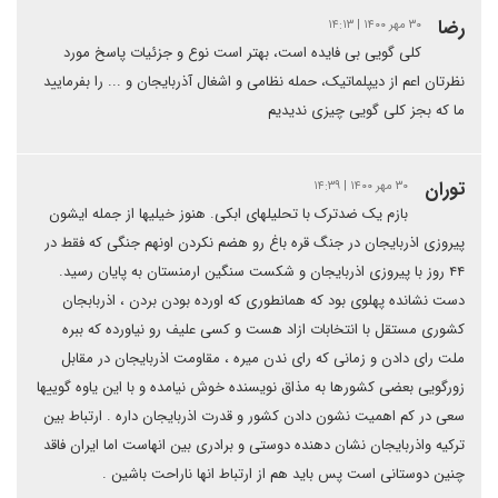
رضا
۳۰ مهر ۱۴۰۰ | ۱۴:۱۳
کلی گویی بی فایده است، بهتر است نوع و جزئیات پاسخ مورد
نظرتان اعم از دیپلماتیک، حمله نظامی و اشغال آذربایجان و ... را بفرمایید
ما که بجز کلی گویی چیزی ندیدیم
توران
۳۰ مهر ۱۴۰۰ | ۱۴:۳۹
بازم یک ضدترک با تحلیلهای ابکی. هنوز خیلیها از جمله ایشون
پیروزی اذربایجان در جنگ قره باغ رو هضم نکردن اونهم جنگی که فقط در
۴۴ روز با پیروزی اذربایجان و شکست سنگین ارمنستان به پایان رسید.
دست نشانده پهلوی بود که همانطوری که اورده بودن بردن ، اذربابجان
کشوری مستقل با انتخابات ازاد هست و کسی علیف رو نیاورده که ببره
ملت رای دادن و زمانی که رای ندن میره ، مقاومت اذربایجان در مقابل
زورگویی بعضی کشورها به مذاق نویسنده خوش نیامده و با این یاوه گوییها
سعی در کم اهمیت نشون دادن کشور و قدرت اذربایجان داره . ارتباط بین
ترکیه واذربایجان نشان دهنده دوستی و برادری بین انهاست اما ایران فاقد
چنین دوستانی است پس باید هم از ارتباط انها ناراحت باشین .