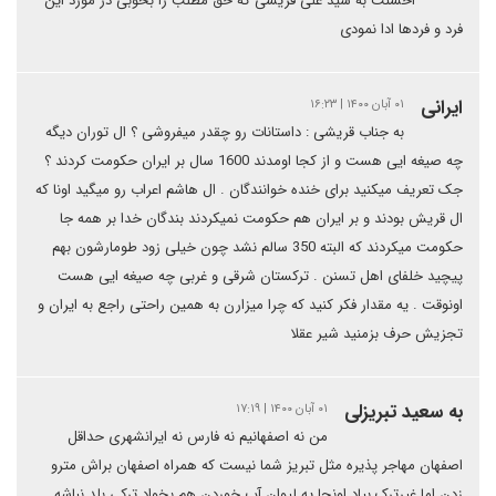
احسنت به سید علی قریشی که حق مطلب را بخوبی در مورد این
فرد و فردها ادا نمودی
ایرانی
۰۱ آبان ۱۴۰۰ | ۱۶:۲۳
به جناب قریشی : داستانات رو چقدر میفروشی ؟ ال توران دیگه
چه صیغه ایی هست و از کجا اومدند 1600 سال بر ایران حکومت کردند ؟
جک تعریف میکنید برای خنده خوانندگان . ال هاشم اعراب رو میگید اونا که
ال قریش بودند و بر ایران هم حکومت نمیکردند بندگان خدا بر همه جا
حکومت میکردند که البته 350 سالم نشد چون خیلی زود طومارشون بهم
پیچید خلفای اهل تسنن . ترکستان شرقی و غربی چه صیغه ایی هست
اونوقت . یه مقدار فکر کنید که چرا میزارن به همین راحتی راجع به ایران و
تجزیش حرف بزمنید شیر عقلا
به سعید تبریزلی
۰۱ آبان ۱۴۰۰ | ۱۷:۱۹
من نه اصفهانیم نه فارس نه ایرانشهری حداقل
اصفهان مهاجر پذیره مثل تبریز شما نیست که همراه اصفهان براش مترو
زدن اما غیرترک بیاد اونجا یه لیوان آب خوردن هم بخواد ترکی بلد نباشه