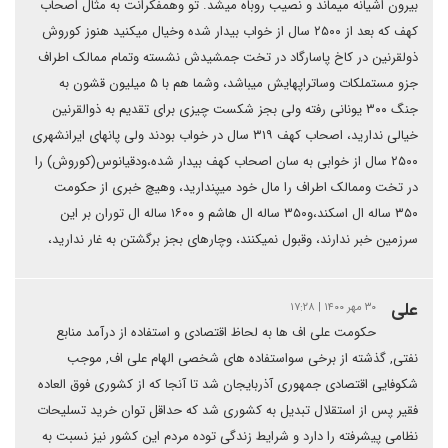
بیرون اشیانه میماند و نصیب روباه میشد. تو وهمفکرانت به مثال اصحاب
کهف که بعد از ۲۵۰۰ سال از خواب بیدار شده وخیال میکنید هنوز کوروش
ذولقرنین در کاخ پاسارگاد در تخت جمشیدش نشسته وتمام ممالک اطراف
جزو مستملکات وساتراپهایش میباشد، وشما هم با ۵ میلیون قشون به
جنگ ۳۰۰ یونانی رفته ولی بجز شکست چیزی برای تقدیم به ذوالقرنین
خیالی ندارید، اصحاب کهف ۳۱۹ سال در خواب بودند ولی پانهای ایرانشهری
۲۵۰۰ سال از خوابی به سان اصحاب کهف بیدار شده،ودقیانوس(کوروش) را
در تخت وممالک اطراف را مال خود میپندارید، وهیچ خبری از حکومت
۳۵۰ ساله ال اسکند،و۳۵۰ ساله ال هاشم و ۱۶۰۰ ساله ال توران بر این
سرزمین خبر ندارند، وقبول نمیکنند، وچارهای بجز برگشتن به غار ندارید،
علی
۳۰ مهر ۱۴۰۰ | ۱۷:۲۸
حکومت علی اف ها به لحاظ اقتصادی و استفاده از درآمد منابع
نفتی, گذشته از برخی سواستفاده های شخصی الهام علی اف, موجب
شکوفایی اقتصادی جمهوری آذربایجان شد تا آنجا که از کشوری فوق العاده
فقیر پس از استقلال تبدیل به کشوری شد که حداقل توان خرید تسلیحات
نظامی پیشرفته را دارد و شرایط زندگی توده مردم این کشور نیز نسبت به