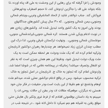
وجودش را فرا گرفته که برای رهایی از این وحشت به علی اف پناه اورده ،تا
بلکه بتواند علی اف را جاگزین اردوغان کند، تا حجم اضطراب ودلهرهاش
فروکش کند. جناب ذوالقدر شاید از اتحاد المانشرقی وغربی،،ویتنام شمالی
وجنوبی،،یمن شمالی وجنوبی...که ۳۰ سال پیش کشورهای جداگانهای
بودند ولی امروز به یک کشور واحد تبدیل شده اند. وکشورهای زیادی هم
در نوبت ادغام ویکی شدن هستند :کره شمالی جنوبی،ایرلندشمالی جنوبی،
موغلستان شمالی وجنوبی،...ونهایت ترکستان شرقی وغربی، لذا درک این
مطلب چندان انرژی زیاد نمیخواهد هر چندبارها رهبران دوکشور اذربایجان
وترکیه اعلام کرده اند که یک ملت ودولت هر لحظه ممکن است به یک
ملت ویک دولت تبدیل شود، ودقیقا این هم همان چیزی است که به نظر
تو اشغال وتصرف میباشد! زمانیکه در پیمانامه دفاعی که در شوشا امضا شد،
واردوغان اعلام کرد که تجاوز به خاک ج. اذربایجان در اصل تجاوز به خاک
ترکیه محسوب میشود ،پس در واقع ادغام دوکشور عملی شده، میدانم علت
اوهام وتشنج تو هم دقیقا از این بابت است،ودر حقیقت در فکر جان خود
هستی نه دیگران، موقعیکه مقالات ات ودر بطن ان حالات روحی ات را
میبینم به یاد داستان بوقلمونی افتادم که از فرط غرور وتکبر بال هایش حتی
موقع رفتن به اشیانه هم جم نمیکرد تا داخل لانه شود ، در نتیجه شب در