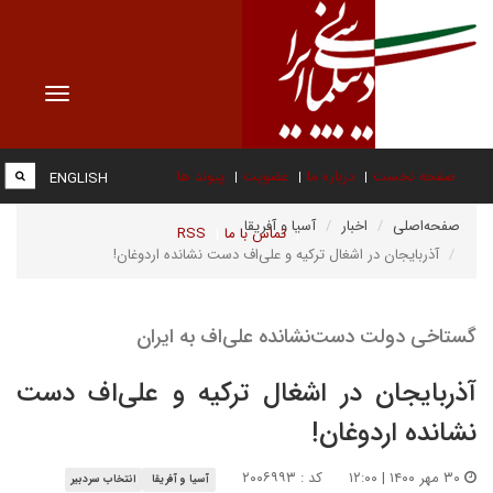
Toggle
vigation
صفحه نخست
درباره ما
عضویت
پیوند ها
ENGLISH
صفحه‌اصلی
اخبار
آسیا و آفریقا
تماس با ما
RSS
آذربایجان در اشغال ترکیه و علی‌اف دست نشانده اردوغان!
گستاخی دولت دست‌نشانده علی‌اف به ایران
آذربایجان در اشغال ترکیه و علی‌اف دست
نشانده اردوغان!
۳۰ مهر ۱۴۰۰ | ۱۲:۰۰
کد : ۲۰۰۶۹۹۳
آسیا و آفریقا
انتخاب سردبیر