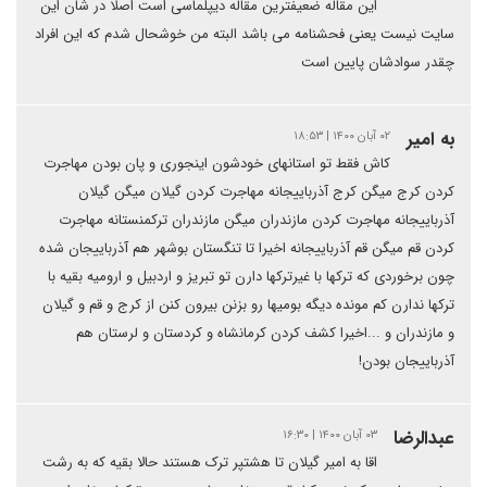
این مقاله ضعیفترین مقاله دیپلماسی است اصلا در شان این
سایت نیست یعنی فحشنامه می باشد البته من خوشحال شدم که این افراد
چقدر سوادشان پایین است
به امیر
۰۲ آبان ۱۴۰۰ | ۱۸:۵۳
کاش فقط تو استانهای خودشون اینجوری و پان بودن مهاجرت
کردن کرج میگن کرج آذرباییجانه مهاجرت کردن گیلان میگن گیلان
آذرباییجانه مهاجرت کردن مازندران میگن مازندران ترکمنستانه مهاجرت
کردن قم میگن قم آذرباییجانه اخیرا تا تنگستان بوشهر هم آذرباییجان شده
چون برخوردی که ترکها با غیرترکها دارن تو تبریز و اردبیل و ارومیه بقیه با
ترکها ندارن کم مونده دیگه بومیها رو بزنن بیرون کنن از کرج و قم و گیلان
و مازندران و ...اخیرا کشف کردن کرمانشاه و کردستان و لرستان هم
آذرباییجان بودن!
عبدالرضا
۰۳ آبان ۱۴۰۰ | ۱۶:۳۰
اقا به امیر گیلان تا هشتپر ترک هستند حالا بقیه که به رشت