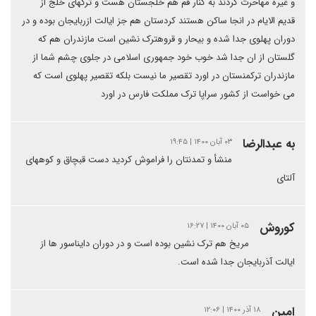
و غیره مهاحرت کردند به کنار قم هم خلجستان هست و ترکهای خلج از
قدیم الایام در انجا ساکن هستند کردستان هم جز ایالت ازربایجان بوده و در
دوران پهلوی جدا شده و بیحار و قروهترک نشین است مازندران هم که
گلستان از ان جدا شد خوب خود جمهوری اسلامی در جلوی چشم شما از
مازندران ترکمنستان در اورد تقصیر ما نیست بلکه تقصیر پهلوی است که
می خواست از کشور سراپا ترک مملکت فارس در اورد
به عبدالرضا
۰۳ آبان ۱۴۰۰ | ۱۹:۴۵
منشأ و تمدنتان را فراموش کردید دست قبچاق و کوههای
آلتای
کوروش
۰۵ آبان ۱۴۰۰ | ۱۶:۲۷
مریخ هم ترک نشین بوده است و در دوران دایناسور ها از
ایالت آذربایجان‌ جدا شده است.
امین
۱۸ آذر ۱۴۰۰ | ۱۲:۰۶