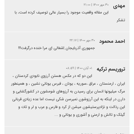
مهدی
۳۰ مهر ۱۴۰۰ | ۲۱:۰۰
این مقاله واقعیت موجود را بسیار عالی توصیف کرده است، با
تشکر
احمد محمود
۳۰ مهر ۱۴۰۰ | ۲۲:۱۷
جمهوری آذربایجان اِشغالی ای مرا خنده درگرفت!!!
تروریسم ترکیه
۰۱ آبان ۱۴۰۰ | ۰۸:۵۹
این دو که در عکس هستن آرزوی نابودی کردستان ،
ایران ، ارمنستان ، عراق ،سوریه ، یونان ، قبرس یونانی نشین ، و همینطور
مرگ میلیونها انسان برای رسیدن به آرزوهای شومشون در کشورگشایی و
دارن در اینکه به این آرزوشون نمیرسن شکی نیست اما عده زیادی قربانی
این رذالت و نژادپرستیشون میشن از کرد و فارس و عرب و لر و تات و
گیلک و تالش و ارمنی و آشوری و یونانی و ...