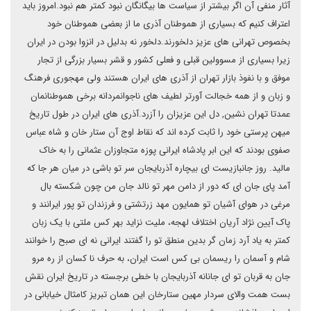
آثار منفی آن اگر بیشتر از سیاست ها بیگانگان نبود کمتر هم نبود.امروز باید
اعتراف کنیم که بسیاری از هموطنان آذری ما از بعضی هموطنان خود
بخصوص تهرانی های عزیز دلخورند.دلخور نه بدلیل در انزوا بودن در ایران
زیرا بسیاری از مسوولین قبلی و فعلی کشور و قشر بسیار بزرگی از تجار
موفق و با نفوذ بازار تهران از آذری های ایران هستند ولی مهجوری فرهنگ
و زبان و از همه خجالت آورتر لطیف های ناجوانمردانه برخی هموطنانمان
عمدتا تهران نشین, دل این عزیزان را آزرد.آذری های ایران در طول تاریخ
میهن پرستی خود را ثابت کرده اند که نقاط اوج آن ستار خان و شاه عباس
صفوی بودند که این ابر پادشاه ایرانی پوزه متجاوزان عثمانی را به خاک
مالید. روز جانبازیست ای بیچاره آذربایجان سر تو باشی در میان هر جا که
آمد پای جان ای که دور از دامن مهر تو نالد جان من چون شکسته بال
مرغی در هوای آشیان تو همایون مهد زرتشتی و فرزندان تو پور ایرانند و
پاک آیین نژاد آریان اختلاف لهجه، ملیت نزاید بهر کس ملتی با یک زبان
کمتر به یاد آرد زمان گر بدین منطق تو را گفتند ایرانی نه ای صبح را خوانند
شام و آسمان را ریسمان بی کس است ایران، به حرف نا کسان از ره مرو
جان به قربان تو ای جانانه آذربایجان با خطی برجسته در تاریخ ایران نقش
بست همت والای سردار مهین ستارخان این همان تبریز کامثال خیابانی در