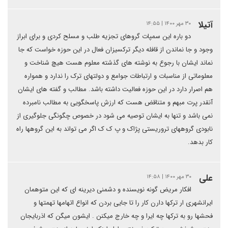
آتیلا
۳۰ مهر ۱۴۰۰ | ۱۴:۵۵
دو باره این سمپات گروهای تجزیه طلب و مسلح کردی و برای ابراز
وجود و جا نماندن از قافله دیگر ترکسیزان فعال در این حوزه خواست که جا
نماند ایشان با رجوع به نوشته های گذشته معلوم هست هیچ شناخت و
معلوماتی از مناسبات و ارتباطات جوامع و دولتهای ترک را ندارد و همواره
هم اصرار دارد در این حوزه فعالیت داشته باشد. مطالب و گفته های ایشان
آنقدر پرت مبهم و متناقض هست که ارزش پاسخگویی به مطالب نامبرده
نمی باشد و تنها به ایشان توصیه می شود در خصوص چگونگی جلوگیری از
نابودی گروههای تروریستی پژاک و پ ک ک اگر می تواند به این گروهها راه
کار بدهد.
علی
۳۰ مهر ۱۴۰۰ | ۱۴:۵۸
افکار مریض گونه نویسنده و دشمنی دیرینه ای که این متوهمان
ایرانشهری ار ترکها دارن کار را تا جایی بردن که انواع اتهامها تهمتها و
فحشها رو به ترکها چه ایرا و چه خارج میکنن . ایشون میگن که اذربایجان