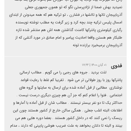
نمیدید بهش ضمنا از نژادپرستی نگو که تو همون جمهوری جعلی
آذرباییجان تاتها و تالشها در فشارن ، تو ترکیه هم که همه میدونن از ابتدای
امسال پلیس ترکیه چند بچه کرد و زیر گرفت یه مطلب نوشته نویسنده
رگباری کیلومتری پانترکها کامنت گذاشتن همه اش هم منتشر شده تازه
طلبکار هم هستن واقعا احادیث پیامبر و امام صادق در مورد آتشی که از
آذرباییجان برمیخیزد برازنده تونه
فدوی
۰۱ آبان ۱۴۰۰ | ۱۷:۲۲
لذت بردید . جروه های رجبی را می گویم . مطالب ارسالی
پانترکها روز با روز طولانی تر می شود . تقریبا کم غلط با رعایت قواعد
نوشتاری ‌ مطالبی از قبل آماده شده برای ارسال به سایتها و گروه های
اجتماعی . فتوا را اعلام کنم که جز آن هم چیزی دیگری درست نیست .
حداکثر یک تا دو نفر بیستر نیستند . مطالب شان از قبل آماده با آمارها و
اطلاعات البته اغلب جعلی . همگی ساکن خارج از کشور هستند چون این
ریسک را نمی کنند که در داخل کشور هستند . بعضا دوره هایی هم می
بینند و البته تا دلتان بخواهد به علت ضریب هوشی پایینی که دارند ، مدام