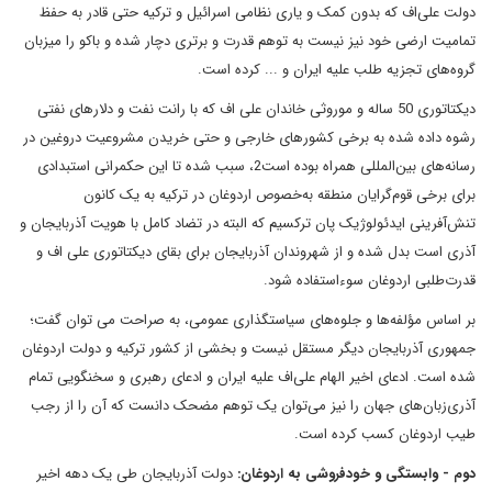
دولت علی‌اف که بدون کمک و یاری نظامی اسرائیل و ترکیه حتی قادر به حفظ
تمامیت ارضی خود نیز نیست به توهم قدرت و برتری دچار شده و باکو را میزبان
گروه‌های تجزیه طلب علیه ایران و ... کرده است.
دیکتاتوری 50 ساله و موروثی خاندان علی اف که با رانت نفت و دلارهای نفتی
رشوه داده شده به برخی کشورهای خارجی و حتی خریدن مشروعیت دروغین در
رسانه‌های بین‌المللی همراه بوده است2، سبب شده تا این حکمرانی استبدادی
برای برخی قوم‌گرایان منطقه به‌خصوص اردوغان در ترکیه به یک کانون
تنش‌آفرینی ایدئولوژیک پان ترکسیم که البته در تضاد کامل با هویت آذربایجان و
آذری است بدل شده و از شهروندان آذربایجان برای بقای دیکتاتوری علی اف و
قدرت‌طلبی اردوغان سوءاستفاده شود.
بر اساس مؤلفه‌ها و جلوه‌های سیاستگذاری عمومی، به صراحت می توان گفت؛
جمهوری آذربایجان دیگر مستقل نیست و بخشی از کشور ترکیه و دولت اردوغان
شده است. ادعای اخیر الهام علی‌اف علیه ایران و ادعای رهبری و سخنگویی تمام
آذری‌زبان‌های جهان را نیز می‌توان یک توهم مضحک دانست که آن را از رجب
طیب اردوغان کسب کرده است.
دوم - وابستگی و خودفروشی به اردوغان:
دولت آذربایجان طی یک دهه اخیر