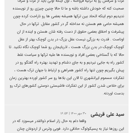
عزت و شرفش رو به ترکیه فروخته ، اول اینکه اونی باید از عزت و شرف
صحبت کنه که خودش داشته باشه و ما تا حالا چنین چیزی رو از نویسنده
ندیدیم دوم اینکه اتحاد بین ترکها همیشه بعضی ها رو ناراحت کرده چون
همیشه حامی هم هستن نه مداخله گر در کشور مقابل. ترکها در حال
پیشرفت و احقاق بعضی حقوق از دست رفته شان هستن و اینده از ان
اوناست . قدرت به بزرگی نیست عقل بزرگ در بدن کوچک بهتر از عقل
کوچک کوچک در بدن بزرگ هست ، اذربایجان رو شما کوچک نگاه نکنید. تا
حالا که با گستاخی بعضی افراد و نویسنده ها علیه ترکها و سیاست غلط
کشور راه به جایی نبردیم و به جای دشنام و تهدید بهتره راه گفتگو رو در
پیش بگیریم چون تنها راه کشور همراهی و ارتباط با جهان ترک هست ،
تفکرات مسموم ایرانشهری تا الان این بلاها رو سر کشور اورده بهترین زمان
برای خلاص شدن کشور از این تفکرات فاشیستی دوستی کشورهای ترک رو
بدست اوردنه.
سید علی قریشی
۳۰ مهر ۱۴۰۰ | ۱۶:۵۴
واقعا دلم به حال زار اسلام ذوالقدر میسوزد که در
این روزها نیاز به پسیکولوگ حاذقی دارد. فوبی وترس از اردوغان چنان