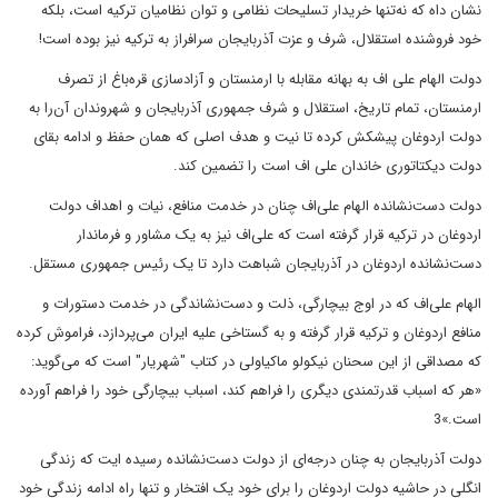
نشان داه که نه‌تنها خریدار تسلیحات نظامی و توان نظامیان ترکیه است، بلکه
خود فروشنده استقلال، شرف و عزت آذربایجان سرافراز به ترکیه نیز بوده است!
دولت الهام علی اف به بهانه مقابله با ارمنستان و آزادسازی قره‌باغ از تصرف
ارمنستان، تمام تاریخ، استقلال و شرف جمهوری آذربایجان و شهروندان آن‌را به
دولت اردوغان پیشکش کرده تا نیت و هدف اصلی که همان حفظ و ادامه بقای
دولت دیکتاتوری خاندان علی اف است را تضمین کند.
دولت دست‌نشانده الهام علی‌اف چنان در خدمت منافع، نیات و اهداف دولت
اردوغان در ترکیه قرار گرفته است که علی‌اف نیز به یک مشاور و فرماندار
دست‌نشانده اردوغان در آذربایجان شباهت دارد تا یک رئیس جمهوری مستقل.
الهام علی‌اف که در اوج بیچارگی، ذلت و دست‌نشاندگی در خدمت دستورات و
منافع اردوغان و ترکیه قرار گرفته و به گستاخی علیه ایران می‌پردازد، فراموش کرده
که مصداقی از این سحنان نیکولو ماکیاولی در کتاب "شهریار" است که می‌گوید:
«هر که اسباب قدرتمندی دیگری را فراهم کند، اسباب بیچارگی خود را فراهم آورده
است.»3
دولت آذربایجان به چنان درجه‌ای از دولت دست‌نشانده رسیده ایت که زندگی
انگلی در حاشیه دولت اردوغان را برای خود یک افتخار و تنها راه ادامه زندگی خود