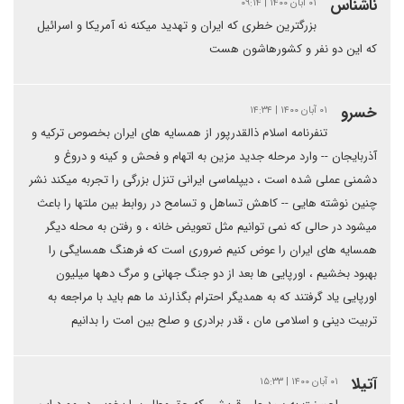
ناشناس
۰۱ آبان ۱۴۰۰ | ۰۹:۱۴
بزرگترین خطری که ایران و تهدید میکنه نه آمریکا و اسرائیل
که این دو نفر و کشورهاشون هست
خسرو
۰۱ آبان ۱۴۰۰ | ۱۴:۳۴
تنفرنامه اسلام ذالقدرپور از همسایه های ایران بخصوص ترکیه و
آذربایجان -- وارد مرحله جدید مزین به اتهام و فحش و کینه و دروغ و
دشمنی عملی شده است ، دیپلماسی ایرانی تنزل بزرگی را تجربه میکند نشر
چنین نوشته هایی -- کاهش تساهل و تسامح در روابط بین ملتها را باعث
میشود در حالی که نمی توانیم مثل تعویض خانه ، و رفتن به محله دیگر
همسایه های ایران را عوض کنیم ضروری است که فرهنگ همسایگی را
بهبود بخشیم ، اورپایی ها بعد از دو جنگ جهانی و مرگ دهها میلیون
اورپایی یاد گرفتند که به همدیگر احترام بگذارند ما هم باید با مراجعه به
تربیت دینی و اسلامی مان ، قدر برادری و صلح بین امت را بدانیم
آتیلا
۰۱ آبان ۱۴۰۰ | ۱۵:۳۳