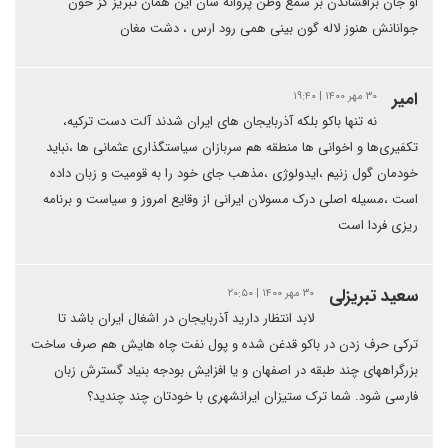
او جان برافشاندن بر شمع وطن پروانه سان این همان تبریز کز خون
جوانانش هنوز لاله گون بینی همی رود ارس ، دشت مغان
امیر
۳۰ مهر ۱۴۰۰ | ۱۹:۴۰
نه تنها باکو بلکه آذربایجان های ایران شدند آلت دست ترکیه،
تکفیری‌ها و اخوانی ها منطقه هم سربازان سیاستگذاری عثمانی ها ،نباید
خودمان گول زنیم ،ایدولوژی ،مذهب جای خود را به قومیت و زبان داده
است ،مسیله اصلی درک مسولان ایرانی از وقایع امروز و سیاست و برنامه
ریزی فردا است
سعید تبریزلی
۳۰ مهر ۱۴۰۰ | ۲۰:۵۰
لابد انتظار دارید آذربایجان در اشغال ایران باشد تا
ترکی حرف زدن در باکو قدغن شده و پول نفت چاه هایش هم صرف ساخت
بزرگراههای چند طبقه در اصفهان و یا افزایش بودجه بنیاد گسترش زبان
فارسی شود. شما ترک ستیزان ایرانشهری با خودتان چند چندید؟