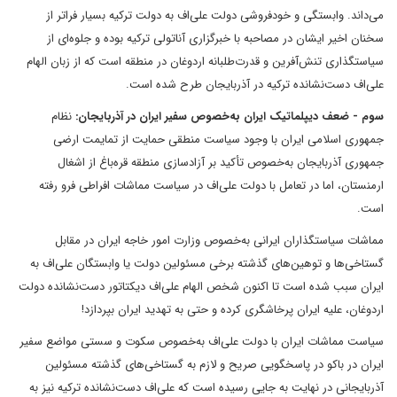
می‌داند. وابستگی و خودفروشی دولت علی‌اف به دولت ترکیه بسیار فراتر از
سخنان اخیر ایشان در مصاحبه با خبرگزاری آناتولی ترکیه بوده و جلوه‌ای از
سیاستگذاری تنش‌آفرین و قدرت‌طلبانه اردوغان در منطقه است که از زبان الهام
علی‌اف دست‌نشانده ترکیه در آذربایجان طرح شده است.
سوم - ضعف دیپلماتیک ایران به‌خصوص سفیر ایران در آذربایجان:
نظام
جمهوری اسلامی ایران با وجود سیاست منطقی حمایت از تمایمت ارضی
جمهوری آذربایجان به‌خصوص تأکید بر آزادسازی منطقه قره‌باغ از اشغال
ارمنستان، اما در تعامل با دولت علی‌اف در سیاست مماشات افراطی فرو رفته
است.
مماشات سیاستگذاران ایرانی به‌خصوص وزارت امور خاجه ایران در مقابل
گستاخی‌ها و توهین‌های گذشته برخی مسئولین دولت یا وابستگان علی‌اف به
ایران سبب شده است تا اکنون شخص الهام علی‌اف دیکتاتور دست‌نشانده دولت
اردوغان، علیه ایران پرخاشگری کرده و حتی به تهدید ایران بپردازد!
سیاست مماشات ایران با دولت علی‌اف به‌خصوص سکوت و سستی مواضع سفیر
ایران در باکو در پاسخگویی صریح و لازم به گستاخی‌های گذشته مسئولین
آذربایجانی در نهایت به جایی رسیده است که علی‌اف دست‌نشانده ترکیه نیز به