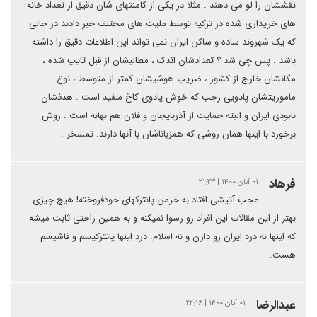
نقششان را لو می دهند . مثلا در یکی از کامنتهای شان دقیق از تعداد خانه
های خریداری شده در ترکیه توسط ملیت های مختلف خبر دادند در حالی
که یک شهروند ساده و ساکن ایران نمی تواند این اطلاعات دقیق را داشته
باشد ‌. پس چی شد ؟ تعدادشان اندک ، مطالبشان از قبل تایپ شده ،
مکانشان خارج از کشور ، ضریب هوشیشان کمتر از متوسط ، نوع
ماموریتشان پادویی رجب که خوش پادوی کاخ سفید است . هدفشان
نابودی ایران و البته حمایت از آذربایجان و فلان هم بهانه است . روش
برخورد با اینها همان روشی که همزباناشان با آنها دارند. تمسخر .
فرهاد
۰۱ آبان ۱۴۰۰ | ۲۱:۲۳
عجب آتیشی افتاد به خرمن پانترکهای خودفروخته! هیچ چیزی
بهتر از این مقالات این افراد رو رسوا نمیکنه و به همین راحتی ثابت میشه
که اینها نه درد ایران رو دارن و نه اسلام. درد اینها پانترکیسم و فاشیسم
هست.
عبدالرضا
۰۱ آبان ۱۴۰۰ | ۲۲:۱۶