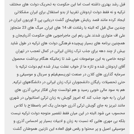
قبل رشد بهتری داشته است اما این حکومت به تحریک دولت های مختلف
ترکیه و نه فقط دولت اردوغان تقریبا از بدو استقلال برای ایران مشکلاتی
ایجاد کرده مانند قصد ربایش هواپیمای گشت دریایی پی 3 اوریون ایران در
چندین سال قبل که البته با رشادت اف 14 های ایران, میگ های 23 متجاوز
علی اف متواری شدند.علی رغم این ماجراجویی های حکومت آذربایجان و
همچنین برنامه های بسیار پیچیده فرهنگی دولت های ترکیه در طول شاید
بیش از چند دهه برای جذب ترک زبانان ایرانی در کمال تعجب در تهران
توجه خاصی به این موضوعات نمی شد تا زمانیکه هنگام برداشت محصول
آقای اردوغان شده و تازه ما از خواب غفلت بیدار شده ایم.دولت ترکیه با
سرمایه گذاری های کلان در صنعت توریسم,فیلم و سریال و موسیقی و
حتی تحصیلات رایگان دانشجویان ترک زبان ایرانی در دانشگاههای ترکیه,
هم به سود مالی خوبی رسید و هم توانست چنان افکار برخی آذری های
ایران را به خود جذب کند که امروز گویش به زبان ترکی استانبولی در شهری
مانند تبریز به جای گویش ترکی آذری خودمان یک امر باصطلاح با کلاس
محسوب می شود.البته در این میان فقط تقصیر متوجه دولت ترکیه نیست
بلکه بی مهری هایی که نسبت به زبان و ادبیات بسیار پر احساس آذری و
موسیقی اصیل و پر محتوا و رقص فوق العاده این نازنین هموطنان گشت