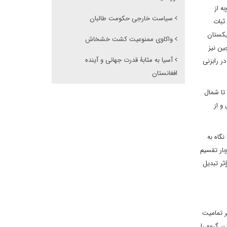
ه از
سیاست خارجی حکومت طالبان
ثبات
یکستان
واکاوی ممنوعیت کشت خشخاش
ین نیز
آسیا به مثابۀ قدرت جهانی و آینده
ر رابزنی
افغانستان
تا شمال
و از
گاه به
چار تقسیم
ثر تبدیل
ر تمامیت
ن گروه را