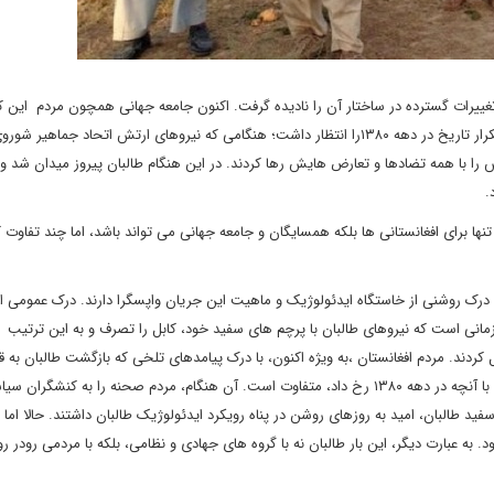
 تغییرات گسترده در ساختار آن را نادیده گرفت. اکنون جامعه جهانی همچون مردم این 
را برای روبرو شدن با افغانستان جدید آماده کرده است. شاید باید تکرار تاریخ در دهه ۱۳۸۰را انتظار داشت؛ هنگامی که نیروهای ارتش اتحاد جم
ش را با همه تضادها و تعارض هایش رها کردند. در این هنگام طالبان پیروز میدان شد 
د.
تنها برای افغانستانی ها بلکه همسایگان و جامعه جهانی می تواند باشد، اما چند تفاوت 
رک روشنی از خاستگاه ایدئولوژیک و ماهیت این جریان واپسگرا دارند. درک عمومی از 
زمانی است که نیروهای طالبان با پرچم های سفید خود، کابل را تصرف و به این ترتیب 
دند. مردم افغانستان ،به ویژه اکنون، با درک پیامدهای تلخی که بازگشت طالبان به ق
آنان تحمیل می کند، پا به میدان گذاشته اند. حضور مردم در صحنه با آنچه در دهه ۱۳۸۰ رخ داد، متفاوت است. آن هنگام، مردم صحنه را به کنشگر
ید طالبان، امید به روزهای روشن در پناه رویکرد ایدئولوژیک طالبان داشتند. حالا اما
د. به عبارت دیگر، این بار طالبان نه با گروه های جهادی و نظامی، بلکه با مردمی رودر 