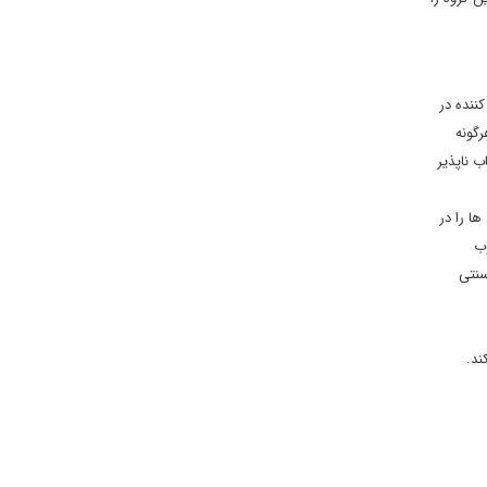
ننده در
رگونه
ب ناپذیر
ا را در
وب
سنتی
ند.