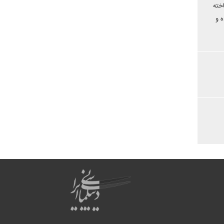
خته
ه و