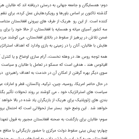
دوم؛ همسایگان و جامعه جهانی به درستی دریافته اند که طالبان هرگز
گذشته تاکنون بر اساس باورها و رویکردهایش عمل کرده، برای نظم 
کننده است. از این رو هریک از طرف های بیرونی افغانستان متناسب 
سه کشور آسیای میانه و همسایه با افغانستان، از حالا خود را برای 
ضمن تلاش در پرهیز از سقوط در باتلاق افغانستان، می کوشند مر
هایش با طالبان، آنان را در زمینی به بازی وادارد که اهداف استراتژ
همه توجه روس ها، در وهله نخست، آرام سازی اوضاع و یا کنترل آ
اقیانوس هند ، هدفی است که مسکو در تعامل با طالبان و سیاست ها
سوی دیگر بهره گرفتن از امکان آن در خدمت به اهداف راهبردی د
در حال حاضر امریکا، روسیه، چین، ترکیه، پاکستان، قطر و امارات ع
سیاست های استراتژیک خود ، می کوشند بر روند تحولات تأثیر بگذار
بندی های ژئوپلتیک برای هریک از بازیگران یاد شده در بالا خواهد ک
خواهد شد . این وضع خود بستر ساز تحولاتی است که احتمال بروز
سوم؛ طالبان برای بازگشت به صحنه افغانستان مجبور به قبول تعه
چهارم؛ پیش بینی سقوط دولت مرکزی با حضور بازیگرانی با منافع م
افغانستان چیره کرد، این بار با تن دادن به اجبارهای پیش رو، حدود