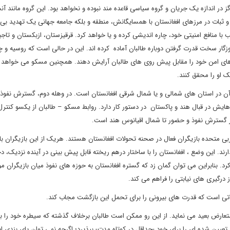
 در اندازه یک جریان و گروه سیاسی قاعده مند نبوده و نخواهد بود. این گروه مانند آنچ
و ثبات در مرزهای افغانستان با همسایگانش، منطقه و بلکه جامعه جهانی یک تهدید بی 
با منافع امنیتی خود، چاره اندیشی کرده و یا خواهد کرد. قرقیزستان، ازبکستان و تاج
روزگار سخت قدرت گرفتن دوباره طالبان آماده کرده اند. این در حالی است که روسیه و چ
زهای امن خود را مقابل پیش روی های طالبان آرایش دهند. همچنین مسکو می خواهد د
یک او را محقق کنند.
ن در استان های شمالی و یا شمال شرقی افغانستان است. در وهله دوم، گسترش نفوذ 
یش در قبال هند و پاکستان در دستور کار دارد. روابط مسکو – طالبان از یکسو کنترل 
ر گسترش نفوذ و حضور تا شمال اقیانوس هند است.
ربی متحده بازیگران فعال در صحنه تحولات افغانستان هستند. هریک از این بازیگران با ن
ند. این وضع ، افغانستان را با ساختار درهم ریخته قابل پیش بینی در آینده نزدیک، د
رد. بنابراین می توان گمان زد که گستره افغانستان به حوزه های نفوذ میان بازیگران مؤ
 درگیری های نیابتی را فراهم می کند.
داتی است که قدرت های بیرونی را برای تحمل این بازگشت مجاب کند.
تعارض بعید می نماید. از این رو ممکن است طالبان برخلاف گذشته که سیطره خود را ب
 تعیین شده ای را برای خود -حداقل در کوتاه مدت- بپذیرد؛ اگرچه نمی توان پای بندی ای