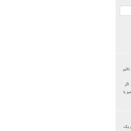
اثیر
اگر
ز با
ن یک