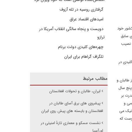
گرفتاری روسیه در تله آزوف
امیدهای اقتصاد عراق
کشور خود
دویست و پنجاه سالگی انقلاب آمریکا در
اهیر شوروی سابق
ترازو
و نصیب
چهره‌های کلیدی دولت برنام
تلگراف گراهام برای ایران
کلیدی در
مطالب مرتبط
طالبان و
پنج سال
ایران، طالبان و تحولات افغانستان
درت بر
ان سیاسی و
پیشروی های برق آسای طالبان در
 نیک می
افغانستان و بایسته های پیش روی ایران
روست که
نشست مسکو و معماری تازهٔ امنیتی در
اورآسیا