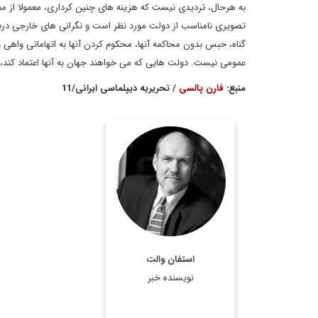
به هرحال، تردیدی نیست که هزینه های چنین کرداری، معمولا از مناف
تصویری نامناسب از دولت مورد نظر است و نگرانی های خارجی درباره 
گناه، حبس بدون محاکمه آنها، محکوم کردن آنها به اتهاماتی واهی و
عمومی نیست. دولت هایی که می خواهند جهان به آنها اعتماد کند، ب
منبع:
فارن پالسی
/ تحریریه دیپلماسی ایرانی/11
استفان مارتين والت
(متولد 2 جولاي 1955) در
امريكا و استاد روابط بين
الملل دانشگاه هاروارد
است. وي چندين كتاب در
همين زمينه تاليف كرده
استفان والت
است. والت بارها سياست
نویسنده خبر
...
اطلاعات بیشتر