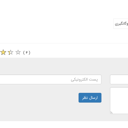
گانگیری
( ۴ )
ارسال نظر