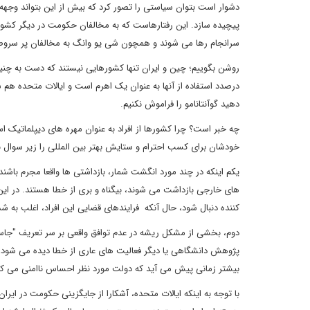
دشوار است بتوان سیاستی را تصور کرد که بیش از این بتواند وجهه ا
پیچیده سازد. این رفتارهاست که به مخالفان حکومت در دیگر کشوره
سرانجام رها می شوند و همچون شی یو وانگ به مخالفان پر سرو
روشن بگوییم؛ چین و ایران تنها کشورهایی نیستند که دست به چنین ک
درصدد استفاده از آنها به عنوان یک اهرم است و ایالات متحده هم شما
دهید گوآنتانامو را فراموش نکنیم.
چه خبر است؟ چرا کشورها از افراد به عنوان مهره های دیپلماتیک ا
خودشان برای کسب احترام و ستایش بهتر بین المللی را زیر سوال بب
یکم اینکه در چند مورد انگشت شمار، بازداشتی ها واقعا مجرم ب
های خارجی بازداشت می شوند، بیگناه و بری از خطا هستند. در این م
کننده دنبال شود، حال آنکه فرایندهای قضایی این افراد، اغلب به ش
دوم، بخشی از مشکل ریشه در عدم توافق واقعی بر سر تعریف "جاسوس
پژوهش دانشگاهی یا دیگر فعالیت های عاری از خطا دیده می شود، 
بیشتر زمانی پیش می آید که دولت مورد نظر احساس ناامنی می کند 
با توجه به اینکه ایالات متحده، آشکارا از جایگزینی حکومت در ایر