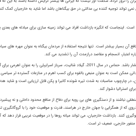
 را ترور کرده، شگفت آور نیست که ایرانی ها بیشتر گرایش داشته باشند به این که ف
 نمی تواند توجیه کننده بی عدالتی در حق بیگناهان باشد اما شاید به خارجیان کمک کند 
 است. اینجاست که انگیزه بازداشت افراد می تواند زمینه سازی برای مبادله های بعدی 
ع آن بسیار بیشتر است. تنها نتیجه استفاده از مردمان بیگناه به عنوان مهره های سیاس
ه اعتبار، انسجام و مقاصد درازمدت آن را تشدید می کند.
چهارم، گروگانگیری به این روش، می تواند راهی برای کسب اهرم فشار باشد. حماس در سال 2011، گیلاد شالیت، سرباز اسراییلی را به عنوان 
ندانی ممکن است به عنوان منبعی بالقوه برای کسب اهرم در منازعات گسترده تر سیاسی 
 در چارچوب مناسبات به شدت تیره شونده کانبرا و پکن قابل ارزیابی است و شاید هدف
ای استرالیا دشوار کند.
منطقی نباشند و از دستگیری های بی رویه برای دفاع از منافع محدود داخلی و نه پیشبر
دروی که از همگرایی با جهان خارج در هراسند، قدرت و موقعیت خود را با گروگانگیری
لوگیری کنند. بازداشت خارجیان، می تواند میانه روها را در موقعیت غریبی قرار دهد ک
 منفور خارجی، ضعیف تر است.