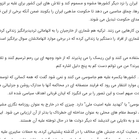
یران را نزد دیگر کشورها مشوه و مسموم کند و تلاش های این کشور برای غلبه بر انزوا 
ا، چماق مناسبی می دهد تا حکومت مذهبی ایران را بکوبند ضمن آنکه برخی از این قر
صدای حکومت تبدیل می شوند.
ارهایی می زنند. ترکیه هم شماری از خارجیان را به اتهاماتی تردیدبرانگیز زندانی کرد
ری از افراد را دستگیر یا زندانی کرده که در برخی موارد اتهاماتشان سوال برانگیز است
ستفاده می کنند و این ریسک را می پذیرند که از خود وجهه ای بی رحم ترسیم کنند و ت
رند؟ من می توانم دست کم به پنج دلیل اشاره کنم.
اشند. کشورها یکسره علیه هم جاسوسی می کنند و نمی شود گفت که همه کسانی که توس
وارد انتظار می رود که فرایند منصفانه ای در محاکمه آنها با مدارک روشن و جزئیاتی م
دت مبهم است و این تصور را بر می انگیزد که اینان قربانی اهداف سیاسی شده اند.
ی" یا "تهدید علیه امنیت ملی" دارد. چیزی که در خارج به عنوان روزنامه نگاری مشر
توسط مقام های محلی به عنوان مداخله ای خطرناک یا بدتر از آن ارزیابی می شود. ا
و به دلایلی می اندیشد که دیگر دولت ها در حال توطئه علیه آن هستند.
ان حمایت کرده، جنبش های مخالف را در گذشته پشتیبانی کرده، به حملات سایبری علیه ب