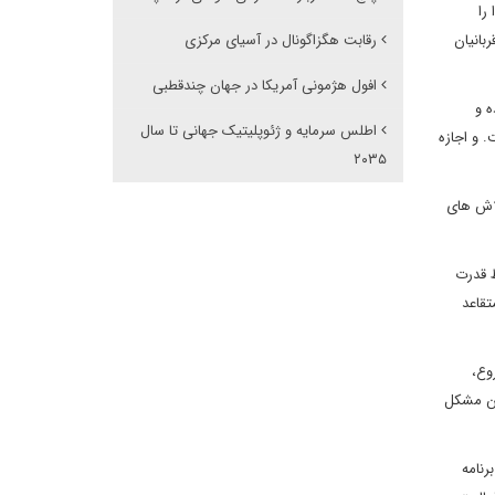
را
بانیان
رقابت هگزاگونال در آسیای مرکزی
افول هژمونی آمریکا در جهان چندقطبی
ه و
اطلس سرمایه و ژئوپلیتیک جهانی تا سال
. و اجازه
۲۰۳۵
لاش های
ط قدرت
تقاعد
وع،
ین مشکل
رنامه