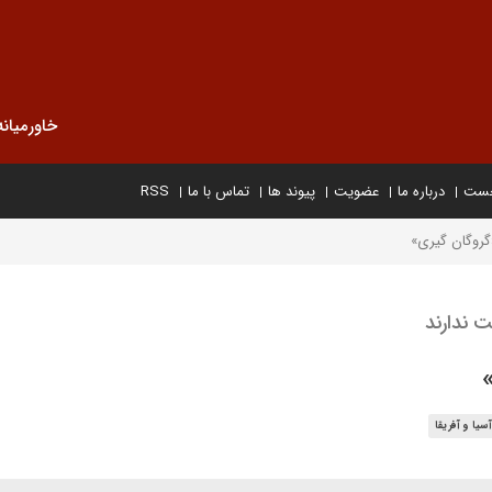
خاورمیانه
خست
درباره ما
عضویت
پیوند ها
تماس با ما
RSS
گروگان گیری»
 ندارند
آسیا و آفریقا