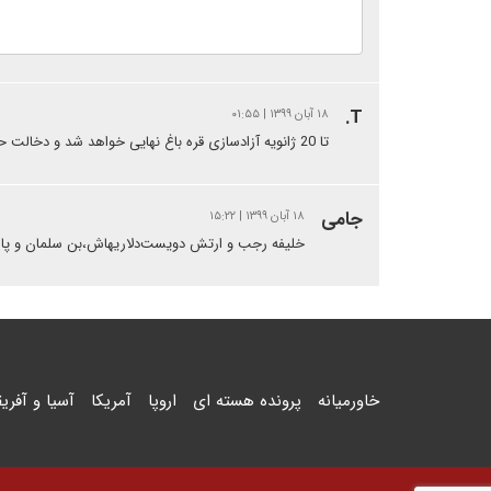
T.
۱۸ آبان ۱۳۹۹ | ۰۱:۵۵
تا 20 ژانویه آزادسازی قره باغ نهایی خواهد شد و دخالت حزب دموکرات کاری از پیش نمیبرد. بهتره به فکر پرونده هسته ای خودمان باشیم
جامی
۱۸ آبان ۱۳۹۹ | ۱۵:۲۲
خلیفه رجب و ارتش دویست‌دلاریهاش،بن سلمان و پان عر
خاورمیانه
پرونده هسته ای
اروپا
آمریکا
آسیا و آفریق