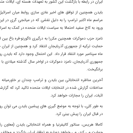
ایران در رابطه با بازگشت این کشور به تعهدات هسته ای، ایالات متحده
بایدن همچنین از توافق های اخیر عادی سازی روابط میان اسرائی
مراسم ماه اکتبر ترامپ را به دلیل نقشی که در میانجی گری در این
ورود به کاخ سفید احتمالا به سیاست ایالات متحده در کمک به اسرا
نامزد حزب دموکرات همچنین مکررا به درگیری ناگورنو-قره باغ بین ارم
حمایت ترکیه از جمهوری آذربایجان انتقاد کرد و همچنین از ایران 
ماه سپتامبر مورد انتقاد قرار داد. این احتمال وجود دارد که بایدن ر
جمهوری آذربایجان، نامزد دموکرات در اواخر سال گذشته میلادی 
برانگیخت.
آخرین مناظره انتخاباتی بین بایدن و ترامپ چندان بر خاورمیانه 
مداخلات گزارش شده در انتخابات ایالات متحده تاکید کرد که گزارشات
اثبات، ایران را مجازات خواهد کرد.
به طور کلی، با توجه به موضع گیری های پیشین بایدن می توان رویک
در قبال ایران را پیش بینی کرد.
کامالا هریس، سناتور کالیفرنیا و همراه انتخاباتی بایدن (معاون
حمایت می کند، می خواهد دوباره به توافق ایران بازگردد و مخا