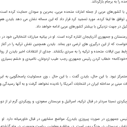
 را به برجام بازگرداند.
ل با کشورهای عربی از جمله امارات متحده عربی، بحرین و سودان حمایت کرده است. 
 توافق ها ایفا کرده، مورد تمجید کرد قرار داد که این مساله نشان می دهد بایدن ه
ئیل در جهت نزدیکی با بیشتر کشورهای عربی ادامه خواهد داد.
نستان و جمهوری آذربایجان اشاره کرده است. او در بیانیه مبارزات انتخاباتی خود در ماه
خواست که از این درگیری های ارضی دور بماند. بایدن همچنین نقش ترکیه را در آغاز 
وابط بین ایالات متحده و ترکیه را به سردی بکشاند. جدای از انتقادات اخیر بایدن از رواب
با «خودکامه» خطاب کردن رئیس جمهوری رجب طیب اردوغان، ناامیدی و خشم بسیاری را 
متمرکز نبود. با این حال، بایدن گفت ، با این حال ، وی مسئولیت پاسخگویی به ایرا
 مبنی بر مداخله ایران در انتخابات آمریکا را نادیده نخواهد گرفت و به آنها رسیدگی 
ردی نسبتا سردتر در قبال ترکیه، اسرائیل و عربستان سعودی، و رویکردی گرم تر از دو
 رئیس جمهوری در صورت پیروزی بایدن)، مواضع مشابهی در قبال خاورمیانه دارد. او ا
لف نقش عربستان در جنگ یمن است. در مناظره معاونین ریاست جمهوری در ماه گذشته،