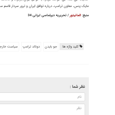
مایک پنس، معاون ترامپ، درباره توافق ایران و ترور سردار قاسم سل
منبع:
المانیتور
/ تحریریه دیپلماسی ایرانی 34
کلید واژه ها:
جو بایدن
دونالد ترامپ
سیاست خارجی
نظر شما :