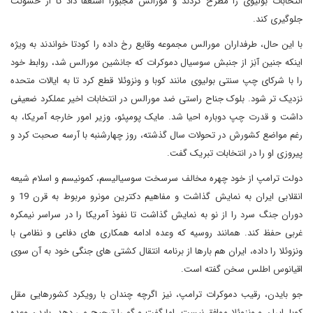
انتخابات بولیوی را مطرح کردند و مورالس مجبورا استعفا داد تا از خشونت
جلوگیری کند.
با این حال، طرفداران مورالس مجموعه وقایع رخ داده را کودتا خواندند به ویژه
اینکه جنین آنِز از جنبش سوسیال دموکرات که جانشین مورالس شد، روابط خود
را با شرکای چپ سنتی بولیوی مانند کوبا و ونزوئلا قطع کرد تا به ایالات متحده
نزدیک تر شود. بلوک جناح راستی ضد مورالس در انتخابات اخیر عملکرد ضعیفی
داشت و قدرت چپ دوباره احیا شد. مایک پومپئو، وزیر امور خارجه آمریکا، به
رغم مواضع کشورش در تحولات سال گذشته، روز چهارشنبه با آرسه صحبت کرد و
پیروزی او را در انتخابات تبریک گفت.
دولت ترامپ از خود چهره مخالف سرسخت سوسیالیسم، کمونیسم و اسلام شیعه
انقلابی ایران به نمایش گذاشت و مفاهیم دکترین مونرو مربوط به قرن 19 و
دوران جنگ سرد را از نو به نمایش گذاشت تا نفوذ آمریکا را در سراسر نیمکره
غربی حفظ کند. همانند روسیه که وعده ادامه همکاری های دفاعی و نظامی با
ونزوئلا را داده، ایران هم بارها از برنامه انتقال کشتی های جنگی خود به آن سوی
اقیانوس اطلس سخن گفته است.
جو بایدن، رقیب دموکرات ترامپ، نیز اگرچه چندان با رویکرد کشورهایی مقل
کوبا، ایران و ونزوئلا موافق نیست، اما گفت و گو را ترجیح می دهد. بایدن وعده