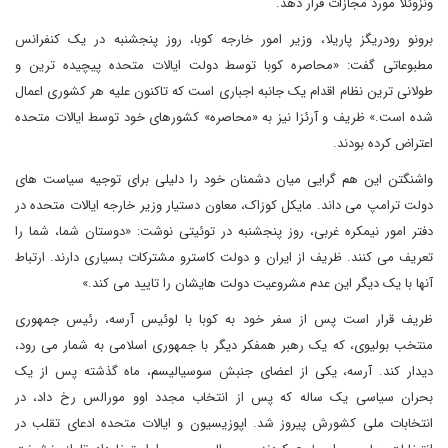
ونزوئلا مورد مجازات قرار دهد.
برونو رودریگز پاریلا، وزیر امور خارجه کوبا، روز پنجشنبه در یک کنفرانس
مطبوعاتی گفت: «محاصره کوبا توسط دولت ایالات متحده پیچیده ترین و
طولانی ترین نظام اقدام یک جانبه اجباری است که تاکنون علیه هر کشوری اعمال
شده است.» ظریف و آرئزا نیز به «محاصره» کشورهای خود توسط ایالات متحده
اعتراض کرده بودند.
واشنگتن این هم گرایی میان دشمنان خود را دلیلی برای توجیه سیاست های
دولت ترامپ می داند. مایکل کوزاک، معاون دستیار وزیر خارجه ایالات متحده در
دفتر امور نیمکره غربی، روز پنجشنبه در توئیتی نوشت: «دوستان شما، شما را
تعریف می کنند. ظریف از ایران و دولت کاسترو مشترکات بسیاری دارند. ارتباط
آنها با یک دیگر این عدم مشروعیت دولت هایشان را تایید می کند.»
ظریف قرار است پس از سفر خود به کوبا با لوئیس آرسه، رئیس جمهوری
منتخب بولیوی، که یک رهبر همفکر دیگر با جمهوری اسلامی به شمار می رود،
دیدار کند. آرسه، یکی از اعضای جنبش سوسیالیسم، ماه گذشته پس از یک
بحران سیاسی یک ساله که پس از انتخاب مجدد اوو مورالس رخ داد، در
انتخابات ملی کشورش پیروز شد. اپوزیسیون و ایالات متحده ادعای تقلب در