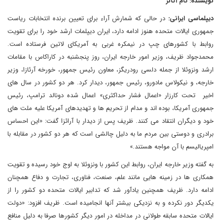
نویسنده: تام اُکانر
دیپلماسی ایرانی:
در حالی که شمارش آراء برای تعیین برنده انتخابات ریاست
جمهوری ایالات متحده هنوز ادامه دارد، ایران دیپلمات ارشد خود را برای تقویت
روابط با کشورهای چپ در نیمکره غربی به آمریکای لاتین فرستاده است.
محمدجواد ظریف، وزیر امور خارجه ایران، روز پنجشنبه در کاراکاس با مقامات
ارشد ونزوئلا از جمله دلسی رودریگز، معاون رئیس جمهور، خورخه آرئازا، وزیر
خارجه، و نیکولاس مادورو، رئیس جمهور، دیدار کرد. هر دو کشور در سال های
اخیر تحت کارزار «اعمال فشار حداکثری» اعمال شده دونالد ترامپ، رئیس
جمهوری آمریکا، بوده اند و مدام از تحریم ها و تهدیدهای آمریکا علیه ملت های
خود و دیگران انتقاد می کنند. ظریف پس از دیدار با آرائزا گفت: «این احساس
برادری و دوستی بین مردم ما به دلیل چالشی است که هر دو کشور در مقابله با
امپریالیسم با آن مواجه هستند.»
به گفته وزیر خارجه ایران، روابط این کشور با ونزوئلا به اوج خود رسیده و تقویت
همکاری ها در زمینه هایی مانند علم، صنعت، فناوری، تجارت و دفاع همچنان
ادامه دارد. ظریف همچنین یادآور شد که تدابیر ایالات متحده دو کشور را از
یکدیگر دور نکرده و به نزدیکی بیشتر آنها انجامیده است. ظریف افزود: «دولت
ایالات متحده سابقه طولانی در مداخله در امور دیگر کشورها صرفا به دلیل منافع