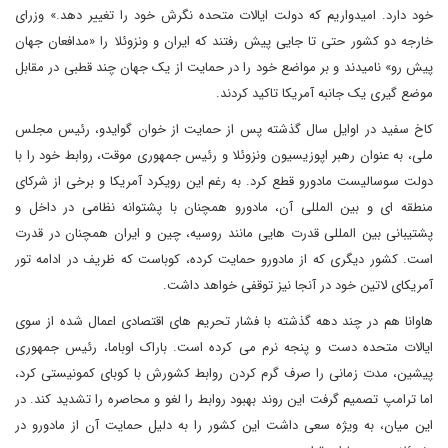
خود دارد. امیدواریم که دولت ایالات متحده نگرش خود را تغییر دهد.» وزرای
خارجه دو کشور حتی تا جایی پیش رفتند که ایران و ونزوئلا را «مدافعان جهان
پیش رو» نامیدند و بر مواضع خود را در حمایت از یک جهان چند قطبی در مقابل
موضع گیری یک جانبه آمریکا تاکید کردند.
کاخ سفید در اوایل سال گذشته پس از حمایت از خوان گوایدو، رئیس مجلس
ملی، به عنوان رهبر اپوزیسیون ونزوئلا و رئیس جمهوری موقت، روابط خود را با
دولت سوسالیست مادورو قطع کرد. به رغم این رویکرد آمریکا و برخی از شرکای
منطقه ای و بین المللی آن، مادورو همچنان با پشتوانه نظامی در داخل و
پشتیبانی بین المللی قدرت هایی مانند روسیه، چین و ایران همچنان در قدرت
است. کشور دیگری که از مادورو حمایت کرده، کوباست که ظریف در ادامه تور
آمریکای لاتین خود در آنجا نیز توقفی خواهد داشت.
هاوانا هم در چند دهه گذشته با فشار تحریم های اقتصادی اعمال شده از سوی
ایالات متحده دست و پنجه نرم می کرده است. باراک اوباما، رئیس جمهوری
پیشین، مدت زمانی را صرف گرم کردن روابط کشورش با کوبای کمونیستی کرد،
اما ترامپ تصمیم گرفت این روند بهبود روابط را لغو و محاصره را تشدید کند. در
این میان، به ویژه سعی داشت این کشور را به دلیل حمایت آن از مادورو در