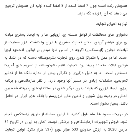
همچنان زنده است چون 7 امضا کننده از 8 امضا کننده اولیه آن همچنان ترجیح
می دهند که آن را زنده نگه دارند.
نیاز به احیای تجارت
دشواری های محافظت از توافق هسته ای، اروپایی ها را به ایجاد بستری مبادله
ای برای فراهم آوردن امکان تجارت مشروع با ایران وا داشت. ابزار حمایت از
تبادلات تجاری (اینستکس) اگرچه در اساس تنها مبتنی بر قوانین اتحادیه اروپا
است، اما در عمل با متمرکز شدن روی تجارت بشردوستانه دست کم در ابتدا، به
قوانین ایالات متحده پایبند بود. تجارت اقلام بشردوستانه از تحریم های آمریکا
مستثنی است، اما به دلیل درگیری و نگرانی بیش از اندازه بانک ها از تدابیر
تحریمی، مشکلات زیادی در مسیر آنها وجود دارد. از نظر سازماندهی و برنامه
ریزی، ایجاد ابزاری که بتواند بدون درگیر شدن در استانداردهای پذیرفته شده بین
المللی در زمینه پول شویی و تامین مالی تروریسم با بانک های ایران در تعامل
باشد، بسیار دشوار است.
در نهایت، حدود 14 ماه طول کشید تا اولین معامله از طریق اینستکس انجام
شود. فروش تجهیزات آزمایشگاهی و پزشکی توسط آلمان به ایران در تاریخ 31
مارس 2020 به ارزش حدودی 500 هزار یورو (537 هزار دلار)، اولین تجارت