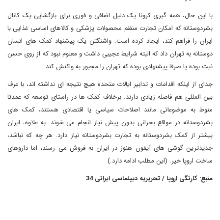
با این حال، همه گیری کرونا یک دلیل اضافی و فوری برای بازگشایی یک کانال
بشردوستانه که امکان تجارت منظم محصولات پزشکی و کالاهای اساسی غذایی با
ایران را فراهم کند، ایجاد کرده است. واشنگتن یک پیشنهاد کمک های انسان
دوستانه به تهران داد که البته شرایط عجیبی داشت و معلوم نبود که از روی حسن
نیت بوده یا صرفا پیشنهادی بوده که تهران را مجبور به واکنش کند.
جدای از اینکه اقدامات و تدابیر ایالات متحده هیچ نتیجه ای نداشته اند، با عرف
بین المللی هم فاصله زیادی دارند. برخلاف کمک ها در راستای توسعه که عمدتا
منوط به موضوعاتی مانند اصلاحات سیاسی یا اقتصادی هستند، کمک های
بشردوستانه در مواقع بحرانی بدون پیش نیاز انجام می شوند. به علاوه، ایران
بیشتر از کمک بشردوستانه به تجارت بشردوستانه نیاز دارد. هر چه که نباشد،
جدیدترین گوشی های آیفون هنوز در ایران به فروش می رسند، اما داروهای
ساخت اروپا خیر. (این مطلب ادامه دارد.)
منبع: کارنگی اروپا / تحریریه دیپلماسی ایرانی 34