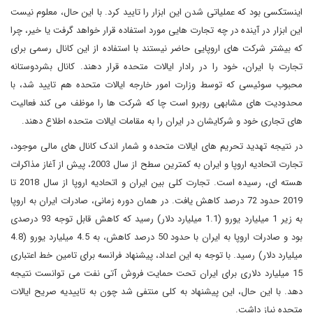
اینستکسی بود که عملیاتی شدن این ابزار را تایید کرد. با این حال، معلوم نیست
این ابزار در آینده در چه تجارت هایی مورد استفاده قرار خواهد گرفت یا خیر، چرا
که بیشتر شرکت های اروپایی حاضر نیستند با استفاده از این کانال رسمی برای
تجارت با ایران، خود را در رادار ایالات متحده قرار دهند. کانال بشردوستانه
محبوب سوئیسی که توسط وزارت امور خارجه ایالات متحده هم تایید شد، با
محدودیت های مشابهی روبرو است چا که شرکت ها را موظف می کند فعالیت
های تجاری خود و شرکایشان در ایران را به مقامات ایالات متحده اطلاع دهند.
در نتیجه تهدید تحریم های ایالات متحده و شمار اندک کانال های مالی موجود،
تجارت اتحادیه اروپا و ایران به کمترین سطح از سال 2003، پیش از آغاز مذاکرات
هسته ای، رسیده است. تجارت کلی بین ایران و اتحادیه اروپا از سال 2018 تا
2019 حدود 72 درصد کاهش یافت. در همان دوره زمانی، صادرات ایران به اروپا
به زیر 1 میلیارد یورو (1.1 میلیارد دلار) رسید که کاهش قابل توجه 93 درصدی
بود و صادرات اروپا به ایران با حدود 50 درصد کاهش، به 4.5 میلیارد یورو (4.8
میلیارد دلار) رسید. با توجه به این اعداد، پیشنهاد فرانسه برای تامین خط اعتباری
15 میلیارد دلاری برای ایران تحت حمایت فروش آتی نفت می توانست نتیجه
دهد. با این حال، این پیشنهاد به کلی منتفی شد چون به تاییدیه صریح ایالات
متحده نیاز داشت.