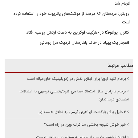
انجام شد
رویترز: عربستان ۸۶ درصد از موشک‌های پاتریوت خود را استفاده کرده
است
کنترل ایوانوفکا در خارکیف اوکراین به دست ارتش روسیه افتاد
انفجار یک پهپاد در خاک بلغارستان نزدیک مرز رومانی
مطالب مرتبط
برجام کلید اروپا برای ایفای نقش در ژئوپلیتیک خاورمیانه است
برجام تا پایان سال احتمالا احیا می شود/رئیسی توجهی به امتیازات
اقتصادی غرب ندارد
۴ دلیل برای بازگشت ابراهیم رئیسی به توافق هسته ای
خبر خوش نتیجه بخشی مذاکرات وین در راه است؟
انتقاد ابراهیم رئیسی از برجام به معنای نفی توافق نیست