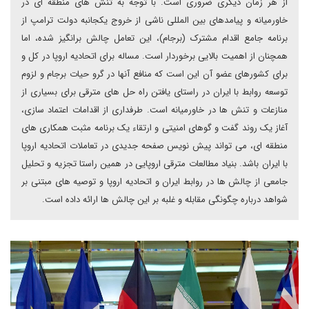
از هر زمان دیگری ضروری است. با توجه به تنش های منطقه ای در
خاورمیانه و پیامدهای بین المللی ناشی از خروج یکجانبه دولت ترامپ از
برنامه جامع اقدام مشترک (برجام)، این تعامل چالش برانگیز شده، اما
همچنان از اهمیت بالایی برخوردار است. مساله برای اتحادیه اروپا در کل و
برای کشورهای عضو آن این است که منافع آنها در گرو حیات برجام و لزوم
توسعه روابط با ایران در راستای یافتن راه حل های مترقی برای بسیاری از
منازعات و تنش ها در خاورمیانه است. طرفداری از اقدامات اعتماد سازی،
آغاز یک روند گفت و گوهای امنیتی و ارتقاء یک برنامه مثبت همکاری های
منطقه ای، می تواند پیش نویس صفحه جدیدی در تعاملات اتحادیه اروپا
با ایران باشد. بنیاد مطالعات مترقی اروپایی در همین راستا تجزیه و تحلیل
جامعی از چالش ها در روابط ایران و اتحادیه اروپا و توصیه های مبتنی بر
شواهد درباره چگونگی مقابله و غلبه بر این چالش ها ارائه داده است.