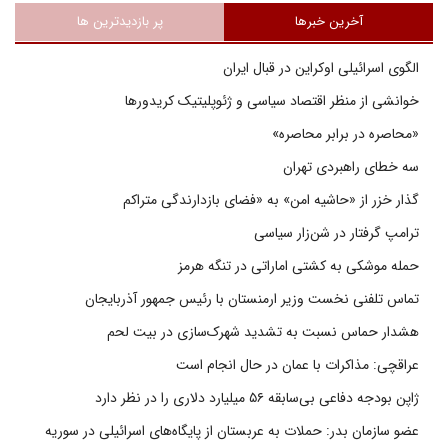
آخرین خبرها
پر بازدیدترین ها
الگوی اسرائیلی اوکراین در قبال ایران
خوانشی از منظر اقتصاد سیاسی و ژئوپلیتیک کریدورها
«محاصره در برابر محاصره»
سه خطای راهبردی تهران
گذار خزر از «حاشیه امن» به «فضای بازدارندگی متراکم
ترامپ گرفتار در شن‌زار سیاسی
حمله موشکی به کشتی اماراتی در تنگه هرمز
تماس تلفنی نخست وزیر ارمنستان با رئیس جمهور آذربایجان
هشدار حماس نسبت به تشدید شهرک‌سازی در بیت‌ لحم
عراقچی: مذاکرات با عمان در حال انجام است
ژاپن بودجه دفاعی بی‌سابقه ۵۶ میلیارد دلاری را در نظر دارد
عضو سازمان بدر: حملات به عربستان از پایگاه‌های اسرائیلی در سوریه