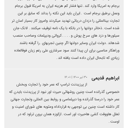
برجام به امریکا وارد کند۔تنها فشار کم هزینه ایران به امریکا قبول برجام
وعمل برطبق برجام است ۔ایران باید این نکته را بداند که سابق بر این
تجارت بینالمللی را دزدان دریائی تهدید میکردند وامروز کار بسیار اسان تر
شده است۔ذخائر دولتها را در بانکه با یک نامه توقیف میکنند۔ لانک جان
سیلورها و دزد های سرخ پوش و۔۔۔۔کرواتی ودیپلمات وصاحب منصب
شدهاند۔دولت ایران وسایر دولتها اگر چنین تجربهای۔را گرفته باشند
وراهکار مناسبی برای ان پیدا کنند سود سرشاری علی رغم زیان فوقالعاده
زیادی که تابحال ایران داده است یافته اند۔
ابراهیم قدیمی
۳۰ تیر ۱۴۰۰ | ۱۴:۰۱
از پرزیدنت ترامپ که عمر خود را تجارت وبخش
خصوصی گذرانده است چنین روشهائی حیرت اور نبود از پرزیدنت بایدن که
عمر خود را درسنا گذرانده وبا دیپلماسی و روابط بین المللی وتجارت جهانی
کار داشته است چنین بی توجهی به قرارداداه ومثوبه های شورای امنیت و
تعلل هاووقت کشی هاحیرت اور است۔ازکوزه همان برون تراود که در
اوست۔