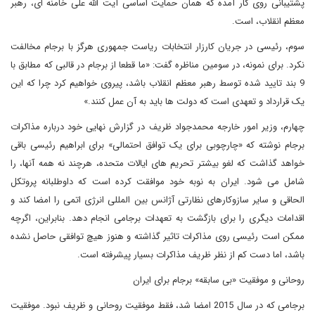
پشتیبانی روی کار آمده که همان حمایت اساسی آیت الله علی خامنه ای، رهبر
معظم انقلاب، است.
سوم، رئیسی در جریان کارزار انتخابات ریاست جمهوری هرگز با برجام مخالفت
نکرد. برای نمونه، در سومین مناظره گفت: «ما قطعا از برجام در قالبی که مطابق با
9 بند تایید شده توسط رهبر معظم انقلاب باشد، پیروی خواهیم کرد چرا که این
یک قرارداد و تعهدی است که دولت ها باید به آن عمل کنند.»
چهارم، وزیر امور خارجه محمدجواد ظریف در گزارش نهایی خود درباره مذاکرات
برجام نوشته که «چارچوبی برای یک توافق احتمالی» برای ابراهیم رئیسی باقی
خواهد گذاشت که لغو بیشتر تحریم های ایالات متحده، هرچند نه همه آنها، را
شامل می شود. ایران به نوبه خود موافقت کرده است که داوطلبانه پروتکل
الحاقی و سایر سازوکارهای نظارتی آژانس بین المللی انرژی اتمی را امضا کند و
اقدامات دیگری را برای بازگشت به تعهدات برجامی انجام دهد. بنابراین، اگرچه
ممکن است رئیسی روی مذاکرات تاثیر گذاشته و هنوز هیچ توافقی حاصل نشده
باشد، اما دست کم از نظر ظریف مذاکرات بسیار پیشرفته است.
روحانی و موفقیت «بی سابقه» برجام برای ایران
برجامی که در سال 2015 امضا شد، فقط موفقیت روحانی و ظریف نبود. موفقیت