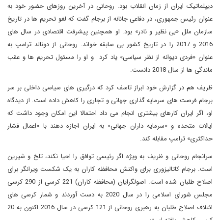
دیپلماتیک ایران از زمان انقلاب بود. روحانی در آخرین روزهای حضور خود به
عنوان رئیس جمهوری، در دفاعی جانانه از برجام گفت که لغو تحریم ها در تاریخ
سازمان ملل «بی نظیر و نادر» بود. او همچنین پیشرفت اقتصادی در سال های
2016 و 2017 را در تاریخ کشور بی سابقه خواند. روحانی از دونالد ترامپ به
عنوان «فردی دیوانه از نظر سیاسی» یاد کرد و او را مسئول تحریم ها و عقب
ماندگی ها از سال 2018 دانست.
ظریف هم در گزارش خود ابراز تاسف کرد که درگیری های سیاسی داخلی بر سر
برجام فرصت های سرمایه گذاری جهانی و تجاری را کاهش داده است. از دیدگاه
او، اگر ایران کارهای بیشتری انجام می داد احتمالا این امکان وجود داشت که
ایالات متحده و «سرمایه داران جهانی» به ایران اجازه دهند با «اعمال فشار
حداکثری» ترامپ مقابله کند.
سرانجام روحانی و ظریف به ویژه اگر رئیسی توافق را احیا نکند، تلخ و شیرین
است. برجام کاتالیزوری برای واکنش محافظه کاران به یک شکست ویرانگر برای
اصلاح طلبان شده است. اصولگرایان (محافظه کاران) 221 کرسی از 290 کرسی
مجلس شورای اسلامی را در سال 2020 به دست آوردند و شمار کرسی های
ائتلاف اصلاح طلبان به رهبری روحانی از 121 کرسی در سال 2016 اکنون به 20