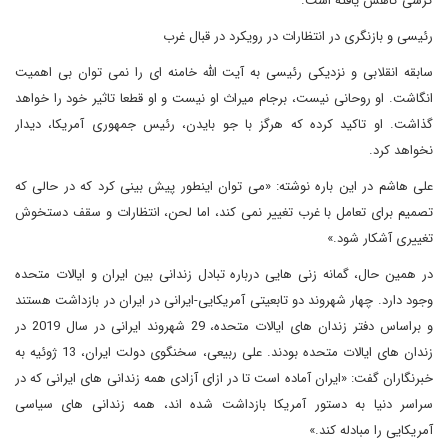
کرسی کاهش یافته است.
رئیسی و بازنگری در انتظارات در رویکرد در قبال غرب
سابقه انقلابی و نزدیکی رئیسی به آیت الله خامنه ای را نمی توان بی اهمیت
انگاشت. او روحانی نیست، برجام میراث او نیست و او قطعا تاثیر خود را خواهد
گذاشت. او تاکید کرده که هرگز با جو بایدن، رئیس جمهوری آمریکا، دیدار
نخواهد کرد.
علی هاشم در این باره نوشته: «می توان اینطور پیش بینی کرد که در حالی که
تصمیم برای تعامل با غرب تغییر نمی کند، اما لحن، انتظارات و سقف دستخوش
تغییری آشکار شود.»
در همین حال، گمانه زنی هایی درباره تبادل زندانی بین ایران و ایالات متحده
وجود دارد. چهار شهروند دو تابعیتی آمریکایی-ایرانی در ایران در بازداشت هستند
و براساس دفتر زندان های ایالات متحده، 29 شهروند ایرانی در سال 2019 در
زندان های ایالات متحده بودند. علی ربیعی، سخنگوی دولت ایران، 13 ژوئیه به
خبرنگاران گفت: «ایران آماده است تا در ازای آزادی همه زندانی های ایرانی که در
سراسر دنیا به دستور آمریکا بازداشت شده اند، همه زندانی های سیاسی
آمریکایی را مبادله کند.»