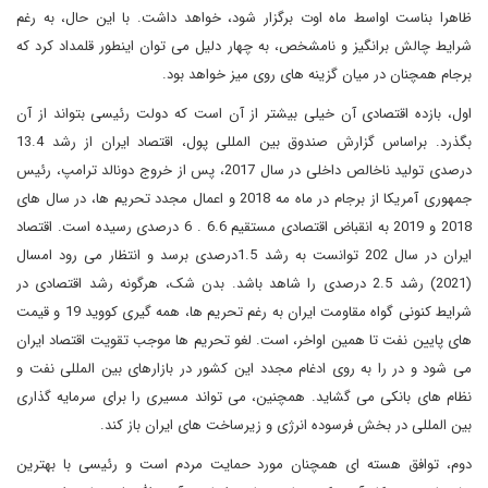
ظاهرا بناست اواسط ماه اوت برگزار شود، خواهد داشت. با این حال، به رغم
شرایط چالش برانگیز و نامشخص، به چهار دلیل می توان اینطور قلمداد کرد که
برجام همچنان در میان گزینه های روی میز خواهد بود.
اول، بازده اقتصادی آن خیلی بیشتر از آن است که دولت رئیسی بتواند از آن
بگذرد. براساس گزارش صندوق بین المللی پول، اقتصاد ایران از رشد 13.4
درصدی تولید ناخالص داخلی در سال 2017، پس از خروج دونالد ترامپ، رئیس
جمهوری آمریکا از برجام در ماه مه 2018 و اعمال مجدد تحریم ها، در سال های
2018 و 2019 به انقباض اقتصادی مستقیم 6.6 . 6 درصدی رسیده است. اقتصاد
ایران در سال 202 توانست به رشد 1.5درصدی برسد و انتظار می رود امسال
(2021) رشد 2.5 درصدی را شاهد باشد. بدن شک، هرگونه رشد اقتصادی در
شرایط کنونی گواه مقاومت ایران به رغم تحریم ها، همه گیری کووید 19 و قیمت
های پایین نفت تا همین اواخر، است. لغو تحریم ها موجب تقویت اقتصاد ایران
می شود و در را به روی ادغام مجدد این کشور در بازارهای بین المللی نفت و
نظام های بانکی می گشاید. همچنین، می تواند مسیری را برای سرمایه گذاری
بین المللی در بخش فرسوده انرژی و زیرساخت های ایران باز کند.
دوم، توافق هسته ای همچنان مورد حمایت مردم است و رئیسی با بهترین