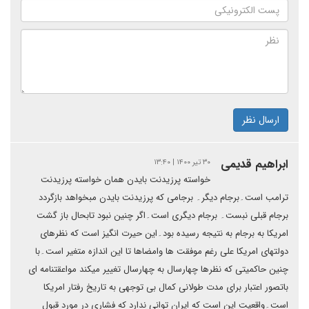
ارسال نظر
ابراهیم قدیمی
۳۰ تیر ۱۴۰۰ | ۱۳:۴۰
خواسته پرزیدنت بایدن همان خواسته پرزیدنت
ترامب است۔برجام دیگر۔ برجامی که پرزیدنت بایدن مبخواهد بازگردد
برجام قبلی نبست۔ برجام دیگری است۔اگر چنین نبود تابحال باز گشت
امریکا به برجام به نتیجه رسیده بود۔این حیرت انگیز است که نظرهای
دولتهای امریکا علی رغم موفقت ها وامضاها تا این اندازه متغیر است۔با
چنین حاکمیتی که نظرها چهارسال به چهارسال تغییر میکند مواعقتنامه ای
باتصور اعتبار برای مدت طولانی کمال بی توجهی به تاریخ رفتار امریکا
است۔واقعیت این است که ایران توانی ندارد که فشاری در مورد قبول